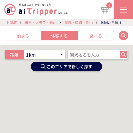
0
HOME
祖谷・大歩危・剣山
美馬・脇町・剣山
地図から探す
泊まる
体験する
食べる
距離
このエリアで新しく探す