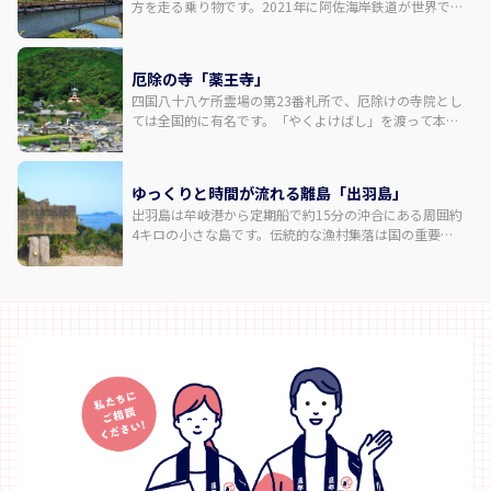
方を走る乗り物です。2021年に阿佐海岸鉄道が世界で初
めて営業運行を始めました。徳島県「阿波海南文化村」
～高知県「海の駅とろむ」の区間で運行しており、地域
の足としても観光資源としても地域の賑わいに期待が寄
厄除の寺「薬王寺」
せられています。沿線の観光スポットを巡りながら鉄道
四国八十八ケ所霊場の第23番札所で、厄除けの寺院とし
とバスの旅が楽しめます。
ては全国的に有名です。「やくよけばし」を渡って本堂
に向かう最初の石段は、厄坂の賽銭「女厄坂」といわれ
る33段、続く急勾配の石段「男厄坂」が42段で、さらに
本堂から「瑜祇塔」までは男女の「還暦厄坂」と呼ばれ
ゆっくりと時間が流れる離島「出羽島」
る61段からなっています。石段の下には「薬師本願経」
出羽島は牟岐港から定期船で約15分の沖合にある周囲約
の経文が書かれた小石が埋め込まれており、参拝者が1
4キロの小さな島です。伝統的な漁村集落は国の重要伝
段ごとにお賽銭をあげながら登る光景が見られます。
統的建造物群に選定されています。出羽島灯台から雄大
な景色を眺められます。国の天然記念物シラタマモをは
じめ、ハイビスカスやハマユウなどの亜熱帯植物が多く
自生。島を舞台にしたアート展も人気です。車は走って
おらず、島民は「ネコ車」と呼ばれる手押し車を愛用し
ていて情緒たっぷり。飲食店はないので食事を済ませて
島に渡りましょう。