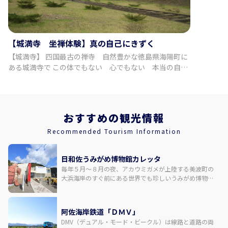
【城満寺 坐禅体験】真の自己にきずく
【城満寺】 四国最古の禅寺 自然豊かな徳島県海陽町に
ある城満寺で この体でもない 心でもない 本当の自分
に出逢う。 【プラン内容】 坐禅が、初めての方 お子様
にも丁寧にお伝えいたします。 ご安心ください。椅子坐
禅もございます。 ゆっくりと滞在され、心身 調う時
を、お過ごしください。 ◇料金 大人（13歳以上）：
おすすめの観光情報
3,500円 子供（6歳～12歳）：2,500円 幼児（4歳～5
歳）：1,000円 ◇時間・期間 所要時間： 2時間 ◇場所情
Recommended Tourism Information
報 城満寺 徳島県海部郡海陽町吉田西沢51 【事業者情
報】 一般社団法人KANNON ◇住所 徳島県海部郡海陽町
日和佐うみがめ博物館カレッタ
吉田西沢51 ◇アクセス 車：徳島駅から約2時間 汽車・タ
毎年５月～８月の夜、アカウミガメが上陸する美波町の
クシー：阿波海南駅からタクシーで10分 バス・徒歩：大
大浜海岸のすぐ前にある世界でも珍しいうみがめ博物
比バス亭から約10分徒歩 ◇駐車場 あり ◇SNS インスタ
館。飼育されているウミガメでは世界最高齢とされるア
グラム：https://www.instagram.com/zen1291.kaifu?
カウミガメの「浜太郎」のほか、子ガメを含めて約100
igsh=MW1qa2tycm5oeXFwZw%3D%3D&utm_source=qr
匹のカメがいます。大浜海岸のアカウミガメの産卵モニ
阿佐海岸鉄道「ＤＭＶ」
タリングなど、ウミガメに関するさまざまな調査・研究
DMV（デュアル・モード・ビークル）は線路と道路の両
に取り組んでいます。