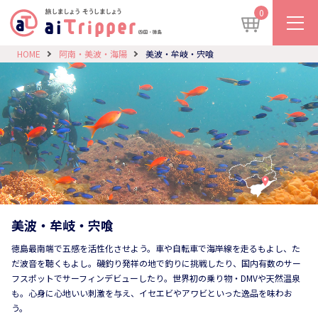
0
HOME
阿南・美波・海陽
美波・牟岐・宍喰
美波・牟岐・宍喰
徳島最南端で五感を活性化させよう。車や自転車で海岸線を走るもよし、た
だ波音を聴くもよし。磯釣り発祥の地で釣りに挑戦したり、国内有数のサー
フスポットでサーフィンデビューしたり。世界初の乗り物・DMVや天然温泉
も。心身に心地いい刺激を与え、イセエビやアワビといった逸品を味わお
う。