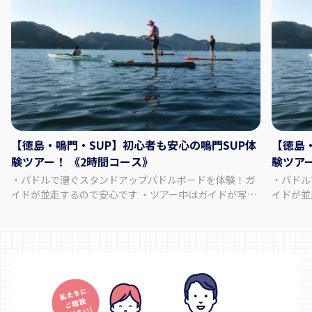
【徳島・鳴門・SUP】初心者も安心の鳴門SUP体
【徳島
験ツアー！ 《2時間コース》
験ツア
・パドルで漕ぐスタンドアップパドルボードを体験！ガ
・パドル
イドが並走するので安心です ・ツアー中はガイドが写真
イドが並
や動画などを撮影。鳴門海峡周辺の砂浜ビーチへ上陸し
や動画な
てランチタイム！ ・ツーリングをメインに、波乗り、海
てランチ
上でのリラックスタイムなどいろいろな楽しみ方ができ
上でのリ
ます ・穏やかなウチノ海やスクノ海は初めての方でも安
ます ・
心してパドリングに集中できます ・団体様、ご家族、グ
心してパ
ループ等に対応いたします 【参加可能人数】1～20名
ループ等に対応い
【集合場所】 集合場所は天候や状況によって変更にな
【集合場
ります。（ウチノ海総合公園または網干休憩所）詳細は
ります。