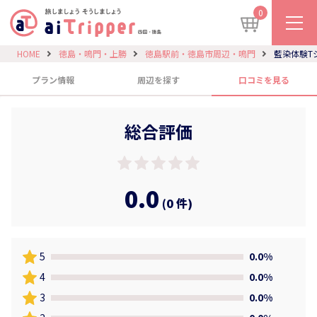
0
HOME
徳島・鳴門・上勝
徳島駅前・徳島市周辺・鳴門
藍染体験T
プラン情報
周辺を探す
口コミを見る
総合評価
0.0
(0 件)
5
0.0%
4
0.0%
3
0.0%