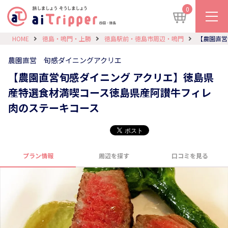
0
HOME
徳島・鳴門・上勝
徳島駅前・徳島市周辺・鳴門
【農園直営
農園直営 旬感ダイニングアクリエ
【農園直営旬感ダイニング アクリエ】徳島県
産特選食材満喫コース徳島県産阿讃牛フィレ
肉のステーキコース
プラン情報
周辺を探す
口コミを見る