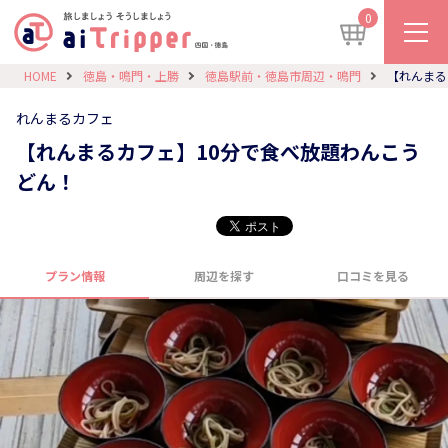
0
HOME
徳島・鳴門・上勝
徳島駅前・徳島市周辺・鳴門
【れんまる
れんまるカフェ
【れんまるカフェ】10分で食べ放題わんこう
どん！
プラン情報
周辺を探す
口コミを見る