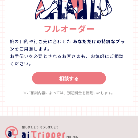
登録させていただきます。♪ ＊このプランは土日
（17:00 ~ 20:00）限定です！ 【事業者について】 れんま
るカフェ 住所：〒772-0002 徳島県鳴門市撫養町斉田字
浜端北120 営業時間：平日 11:00 ~ 17:00 (LO 16:30) 土日
フルオーダー
祝 11:00 ~ 22:00（LO 21:30） 定休日：火曜日 駐車場：
あり（表8台・裏12台） 「れんまる」と表記されたスペ
ースへの駐車をお願いいたします。
旅の目的や行き先に合わせた
あなただけの特別なプラ
ン
をご用意します。
お手伝いを必要とされるお客さまも、お気軽にご相談
ください。
相談する
※ご相談内容によっては、別途料金を頂戴いたします。