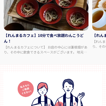
【れんまるカフェ】10分で食べ放題わんこうど
【れん
ん！
【れんま
り、その
【れんまるカフェについて】 お店の中心には蓮根畑があ
新鮮な食
り、その中に飲食できるスペースがございます。 地元の
をご提供
新鮮な食材をふんだんに使ったヘルシーな創作メニュー
をお過ごしください。
をご提供いたします。 一風変わった場所で特別なひと時
けており
をお過ごしください。 また、店内にはお土産ブースを設
【メニュ
けておりますのでお帰りの際には是非ご覧ください。
蓮根、筍
【わんこうどんの食事プランについて】 徳島の大地の恵
業者につい
みであるれんこんとカリーノケールのうどんです。 「わ
県鳴門市撫
んこそば」ならぬ「わんこうどん」にチャレンジしてみ
17:00 (LO 16:30) 土日祝 11:0
ませんか。 制限時間は10分！限界まで食べるべし！ 過去
日：火曜日
最高記録はなんと、207杯！ 100杯を達成された方には関
る」と表
所手形をプレゼントします。 れんまるギネスブックにも
す。