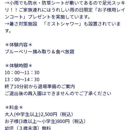
→小雨でも防水・防草シートが敷いてあるので足元スッキ
リ！！ご家族連れにはうれしい雨の日限定「お子様用レイ
ンコート」プレゼントを実施しています。
→暑さ対策施設 「ミストシャワー」も設置されていま
す。
＊体験内容＊
ブルーベリー摘み取り＆食べ放題
＊体験時間＊
10：00～11：30
13：00～14：30
終了10分前から退場準備のご案内
ご退出後の再入園はできませんのでご了承ください
＊料金＊
大人(中学生以上)2,500円（税込）
お子様(3歳以上～小学生)800円（税込）
幼児（３歳未満）無料