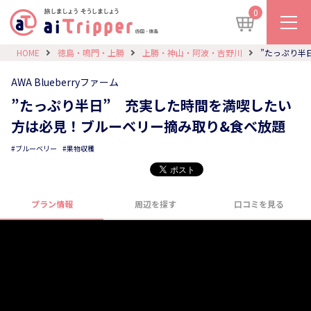
0
HOME
徳島・鳴門・上勝
上勝・神山・阿波・吉野川
”たっぷり半
AWA Blueberryファーム
”たっぷり半日” 充実した時間を満喫したい
方は必見！ブルーベリー摘み取り&食べ放題
ブルーベリー
果物収穫
プラン情報
周辺を探す
口コミを見る