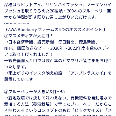
品種はラビットアイ、サザンハイブッシュ、ノーザンハイ
ブッシュを取りそろえた20種類・200本のブルーベリー苗
木から時間が許す限りお召し上がりいただけます。
～～～～～～
＊AWA Blueberry ファームの4つのオススメポイント＊
①マスメディアが大注目！
→日本経済新聞、読売新聞、毎日新聞、徳島新聞、
NHK、四国放送など・・2020年～2022年度多数のメディ
アに取り上げられました！
→観光農園入り口では数百本のヒマワリが皆さまをお迎え
いたします。
→雨上がりのインスタ映え施設 「アンブレラスカイ」を
設置しています。
②ブルーベリーが大きい&甘～い
→露地栽培では決して味わえない、有機肥料を自動潅水で
栽培する方法（養液栽培）で育てたブルーベリーだからこ
そ味わえるというコンセプトのもと「ビックサイズ」「メ