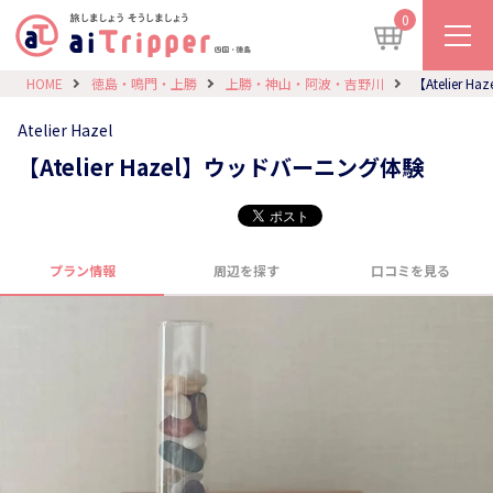
0
HOME
徳島・鳴門・上勝
上勝・神山・阿波・吉野川
【Atelier
Atelier Hazel
【Atelier Hazel】ウッドバーニング体験
プラン情報
周辺を探す
口コミを見る