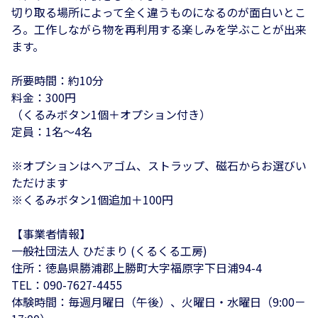
切り取る場所によって全く違うものになるのが面白いとこ
ろ。工作しながら物を再利用する楽しみを学ぶことが出来
ます。
所要時間：約10分
料金：300円
（くるみボタン1個＋オプション付き）
定員：1名～4名
※オプションはヘアゴム、ストラップ、磁石からお選びい
ただけます
※くるみボタン1個追加＋100円
【事業者情報】
一般社団法人 ひだまり (くるくる工房)
住所：徳島県勝浦郡上勝町大字福原字下日浦94-4
TEL：090-7627-4455
体験時間：毎週月曜日（午後）、火曜日・水曜日（9:00－