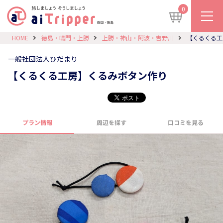
0
HOME
徳島・鳴門・上勝
上勝・神山・阿波・吉野川
【くるくる工
一般社団法人ひだまり
【くるくる工房】くるみボタン作り
プラン情報
周辺を探す
口コミを見る