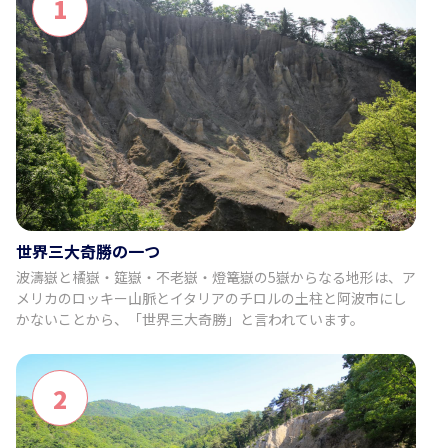
1
世界三大奇勝の一つ
波濤嶽と橘嶽・筵嶽・不老嶽・燈篭嶽の5嶽からなる地形は、ア
メリカのロッキー山脈とイタリアのチロルの土柱と阿波市にし
かないことから、「世界三大奇勝」と言われています。
2