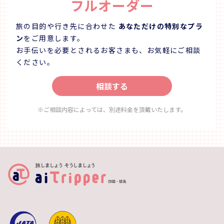
フルオーダー
お支払いください。 ※
す。 ※銀粘土体験とガラス体験は同時には行うことがで
きません。どちら
旅の目的や行き先に合わせた
あなただけの特別なプラ
-------
ン
をご用意します。
ムフム 
お手伝いを必要とされるお客さまも、お気軽にご相談
内藤原9-
ください。
【ホームペー
【Instag
相談する
https:/
※ご相談内容によっては、別途料金を頂戴いたします。