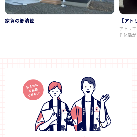
家賀の郷清笹
【アト
アトリエフムフム
作体験ができる工
なガラス
に、宇宙
力です。 徳島県内で体験できるのはアトリエフムフム
け！ ガラス玉をのぞき込むと、自分だけの幻想的な空間
が広がり
か。 ------------------------------------------------------
--- ✰プ
宙空間を
ができま
界に一つ
ントとし
てお使いいただけます
～ 午後は13:
希望の方
希望の方