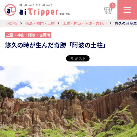
0
HOME
徳島・鳴門・上勝
上勝・神山・阿波・吉野川
悠久の時が生
上勝・神山・阿波・吉野川
悠久の時が生んだ奇勝「阿波の土柱」