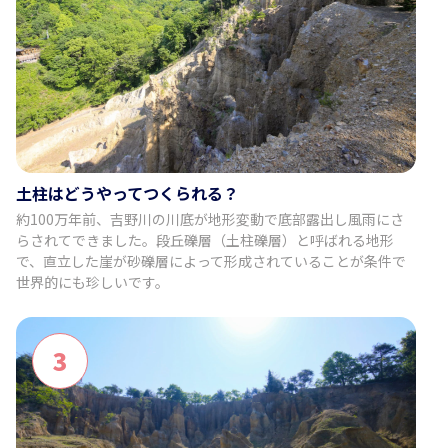
土柱はどうやってつくられる？
約100万年前、吉野川の川底が地形変動で底部露出し風雨にさ
らされてできました。段丘礫層（土柱礫層）と呼ばれる地形
で、直立した崖が砂礫層によって形成されていることが条件で
世界的にも珍しいです。
3