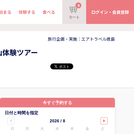
0
泊まる
体験する
食べる
ログイン・会員登録
カート
旅行企画・実施：エアトラベル徳島
山体験ツアー
今すぐ予約する
日付と時間を指定
2026 / 8
日
月
火
水
木
金
土
日