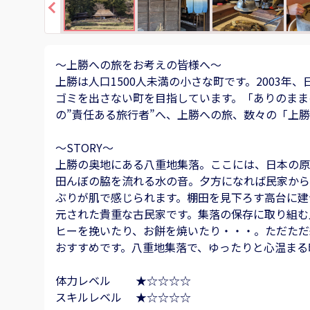
～上勝への旅をお考えの皆様へ～
上勝は人口1500人未満の小さな町です。2003
ゴミを出さない町を目指しています。「ありのまま
の”責任ある旅行者”へ、上勝への旅、数々の「上
～STORY～
上勝の奥地にある八重地集落。ここには、日本の原
田んぼの脇を流れる水の音。夕方になれば民家から
ぶりが肌で感じられます。棚田を見下ろす高台に建
元された貴重な古民家です。集落の保存に取り組む
ヒーを挽いたり、お餅を焼いたり・・・。ただただ
おすすめです。八重地集落で、ゆったりと心温まる
体力レベル ★☆☆☆☆
スキルレベル ★☆☆☆☆