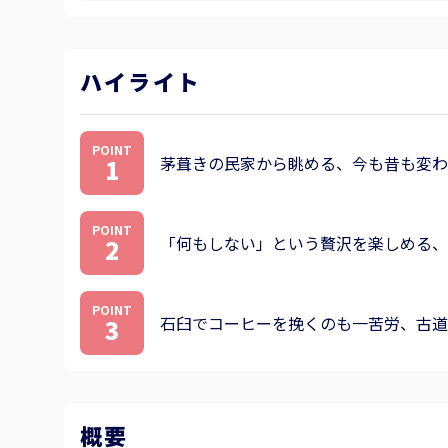
ハイライト
POINT
茅葺きの民家から眺める、今も昔も変わ
1
POINT
「何もしない」という贅沢を楽しめる、
2
POINT
石臼でコーヒーを挽くのも一苦労、古道
3
概要