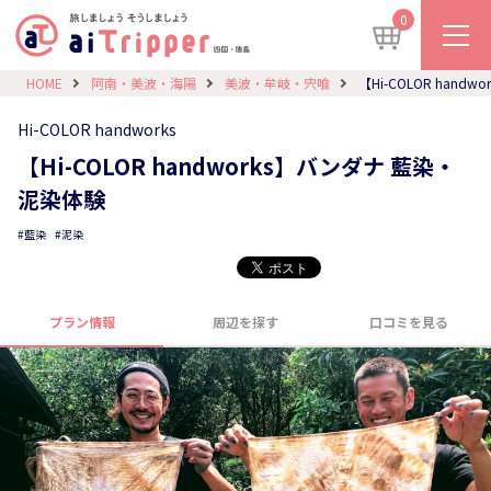
0
HOME
阿南・美波・海陽
美波・牟岐・宍喰
【Hi-COLOR han
Hi-COLOR handworks
【Hi-COLOR handworks】バンダナ 藍染・
泥染体験
藍染
泥染
プラン情報
周辺を探す
口コミを見る