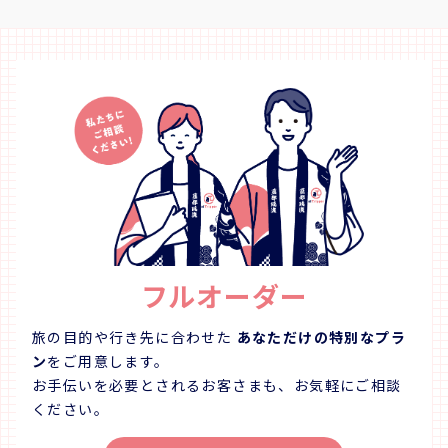
います。「ありのままの上勝を体感し、旅を通じて学び
の海に漕
楽しみたい」とお考えの”責任ある旅行者”へ、上勝への
～16:
旅、数々の「上勝アハ！体験」をご案内しております。
ホテルにて夕食 【食事】朝食
～STORY～ 食を飾る色とりどりの葉は上勝の特産品のひ
泊】大人
とつであり、日本人の美意識から生まれた文化の一つで
15:00 / 
す。上勝の葉は「いろどり」ブランドとして販売され、
コースト
日本全国の料亭でその価値が認められています。季節の
ー 瀬戸フ
葉や花、山菜などを収穫し、出荷・販売する。高齢者が
フィッシ
パソコンを使って生き生きと働けるこのビジネスモデル
～17:
は、全国からも注目されています。上勝ならではの産業
ディメンテナンス(9
を知り、食膳をアート感覚で彩り五感で楽しめる体験で
× 【宿
す。 体力レベル ★☆☆☆☆ スキルレベル
ト ＜DAY3＞ ホテル＝＝サイクリングツアー 渡船に乗っ
★☆☆☆☆ ～参加者の声～ ・非常に美味しく美しい夕食
て鳴門の
フルオーダー
だった。料理の種類も多く、食事の量もパーフェクト！
島阿波おど
～価格～ お一人 7,000円 ※参加費には、上勝への投資
【食事】朝食〇
500 円が含まれます。 ※本体験は、月ヶ谷温泉の宿泊者
■添乗員は同行い
旅の目的や行き先に合わせた
あなただけの特別なプラ
（一泊夕食付き）の方が対象となります。 ※2名様～お
5/01～5/0
ン
をご用意します。
申し込みいただけます。 ～上勝町内について～ 1.食事 ・
すべてイ
お手伝いを必要とされるお客さまも、お気軽にご相談
食事をできるお店は限られており、事前の予約等が必要
す。
ください。
です。 ・コンビニやスーパーはありません。 2.交通 ・体
験のみを単体でお申し込みの場合、現地までの移動はお