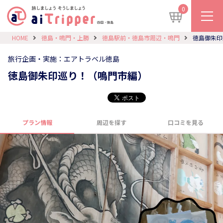
0
HOME
徳島・鳴門・上勝
徳島駅前・徳島市周辺・鳴門
徳島御朱印
旅行企画・実施：エアトラベル徳島
徳島御朱印巡り！（鳴門市編）
プラン情報
周辺を探す
口コミを見る