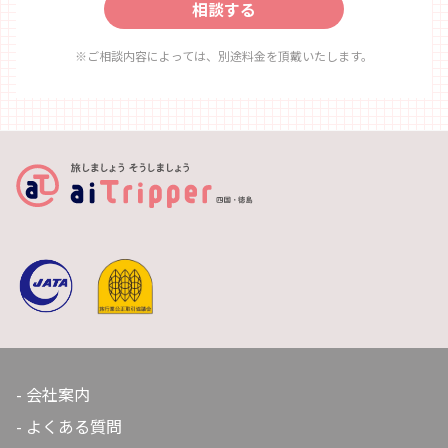
相談する
客様ご自身での手配が必要となります。 ・徳島駅より：
車で約1 時間、バスで約 1 時間 30 分 ・バスの運行本数は
限られており、ボランティアタクシー等の利用が便利で
※ご相談内容によっては、別途料金を頂戴いたします。
す（要利用登録・事前予約）。 3.旅行者としての責任 ・
上勝へお越しの際には、あなたの旅の持ち物を見直して
みてください。そしてあなた自身がゼロ・ウェイストな
旅人として、ゴミを出さないアクションを起こしてくだ
さい。 ・リターナブルな水筒や箸等をご用意ください。
・食事の際には自分の食べる量を考え、なるべく食べ残
しを出さないようご配慮ください。
会社案内
よくある質問