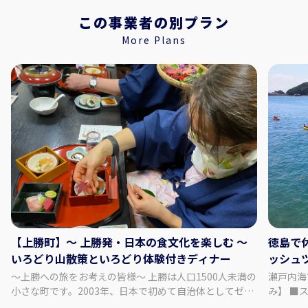
この事業者の別プラン
More Plans
【上勝町】～ 上勝発・日本の食文化を楽しむ ～
徳島で
いろどり山散策といろどり体験付きディナー
ッシュ
～上勝への旅をお考えの皆様～ 上勝は人口1500人未満の
瀬戸内海
小さな町です。2003年、日本で初めて自治体としてゼ
み】 ■スケジュール ＜DAY1＞ 東京/羽田空港→徳島阿波
ロ・ウェイスト宣言をし、ゴミを出さない町を目指して
おどり空