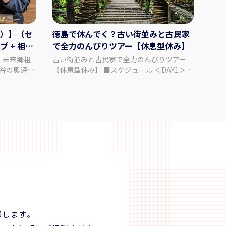
）】（セ
徳島で休んでく？古い街並みと古民家
徳島
 + 祖谷
で全力のんびりツアー【休息型休み】
町で
型
 未来郷祖
古い街並みと古民家で全力のんびりツアー
ゼロ
祖谷の奥深い
【休息型休み】 ■スケジュール ＜DAY1＞
ツアー
なぐ「物語の
徳島阿波おどり空港到着（JAL11:35着）レ
の町
間は、観光地
ンタカーお手続き 道の駅くるくるなると
旅。
た自分に出会
（12:30～13:30）＝＝脇町うだつの街並み
ロ・
どき、自然と
ガイド付き散策と阿波天然藍染やまうちうだ
を目指して
─。未来郷祖
つ工房にて藍染体験（14:30～16:30）＝＝折
＞ 
来への贈り
目邸 遊懐（17:00） 【食事】朝食× 昼食
（J
時に訪れる人
× 夕食〇 【宿泊】折目邸 遊懐 チェックイ
ら上
在でありたい
ン 15:00 / チェックアウト 10:00 ＜DAY2＞
落の
ー
折目邸 遊懐10:00出発＝＝祖谷渓谷 祖谷バレ
色や
ン
ルサウナ@祖谷ふれあい公園（11:30～
イフ
】 祖谷の茶
13:00）＝＝祖谷のかずら橋（13:10～
事】
ほうじ茶をゆ
14:00）＝＝桃源郷祖谷の山里（15:00）
谷温泉
がお客様を
【食事】朝食〇 昼食× 夕食〇 【宿泊】
クアウト 10:
意します。
いただきま
桃源郷祖谷の山里 チェックイン 15:00 / チ
宿09