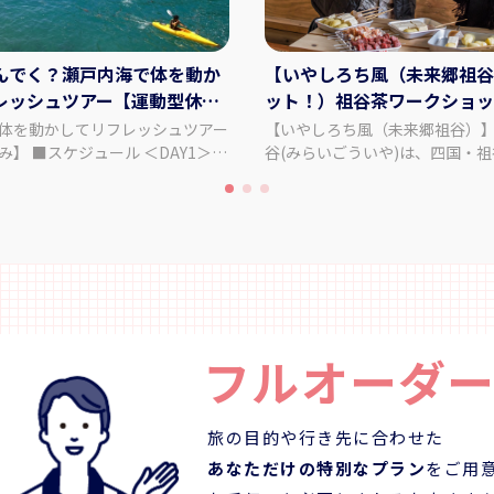
んでく？瀬戸内海で体を動か
【いやしろち風（未来郷祖谷
レッシュツアー【運動型休
ット！）祖谷茶ワークショップ
食卓体験（共同調理）
体を動かしてリフレッシュツアー
【いやしろち風（未来郷祖谷）】
 ＜DAY1＞
谷(みらいごういや)は、四国・
空港→徳島阿波おどり空港到着
自然と人々の暮らしを未来へつ
:35着）レンタカーお手続き 鳴門の
語り部」です。ここで過ごす時
そう シーカヤック体験コース2時
を巡る旅ではなく、「忘れてい
0～16:00）＝＝リゾートホテルモア
う旅」です。静寂の中で心をほ
16:10）ホテルにて夕食 【食
共に生きる豊かさを思い出す─
 昼食× 夕食〇 【宿泊】大人
谷は、祖谷の自然と文化を「未
リゾートホテルモアナコースト
物」として伝える場であり、同
チェックアウト 11:00（2連泊） ＜
の人生に新しい気づきを灯す存
フルオーダ
モアナコースト11:00出発＝＝四方
と願っています。 宿泊と体験、宿泊なし日
フレンチモンスター 瀬戸フード
帰り体験コンテンツもあります。 【プラ
10～12:50）＝＝tonaru SETO
内容】 【祖谷茶ワークショップ 
グ 特別仕様の筏で思い思いに過
畑で育った茶葉を使い、新茶と
旅の目的や行き先に合わせた
00～17:00）＝＝ホテル内サロンに
ったりと飲み比べ。 地元の人々
あなただけの特別なプラン
をご用
ゼーションボディメンテナンス
もてなすあたたかな文化を体感