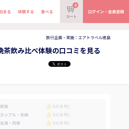
0
泊まる
体験する
食べる
ログイン・会員登録
カート
旅行企画・実施：エアトラベル徳島
晩茶飲み比べ体験の口コミを見る
家族
0.0 (0 件)
カップル・夫婦
0.0 (0 件)
友達・同僚
0.0 (0 件)