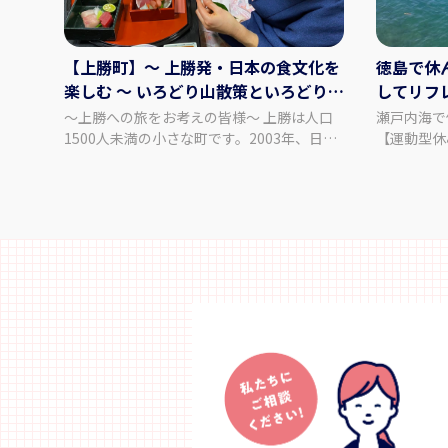
【上勝町】～ 上勝発・日本の食文化を
徳島で休
楽しむ ～ いろどり山散策といろどり体
してリフ
験付きディナー
み】
～上勝への旅をお考えの皆様～ 上勝は人口
瀬戸内海で
1500人未満の小さな町です。2003年、日本
【運動型休み】 ■スケジュール
で初めて自治体としてゼロ・ウェイスト宣言
東京/羽田
をし、ゴミを出さない町を目指しています。
（JAL11
「ありのままの上勝を体感し、旅を通じて学
海に漕ぎ出
び楽しみたい」とお考えの”責任ある旅行
間（14:0
者”へ、上勝への旅、数々の「上勝アハ！体
ナコースト（
験」をご案内しております。 ～STORY～ 食
事】朝食×
を飾る色とりどりの葉は上勝の特産品のひと
の隠れ家 
つであり、日本人の美意識から生まれた文化
15:00 / 
の一つです。上勝の葉は「いろどり」ブラン
DAY2＞ 
ドとして販売され、日本全国の料亭でその価
見展望台・
値が認められています。季節の葉や花、山菜
アート（12:
などを収穫し、出荷・販売する。高齢者がパ
フィッシン
ソコンを使って生き生きと働けるこのビジネ
ごす（13:
スモデルは、全国からも注目されています。
て、リラク