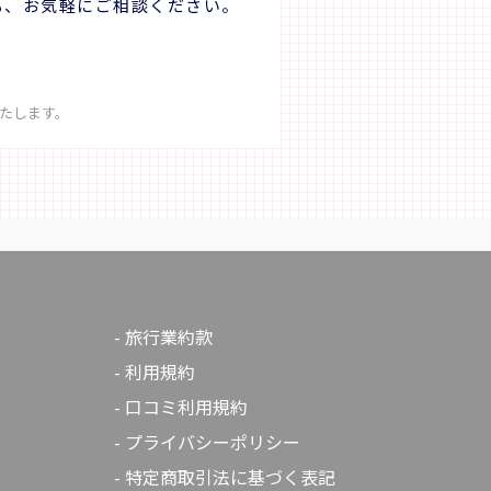
も、お気軽にご相談ください。
ら火にかけて
ェックアウト 10:00 ＜DAY3＞ 桃源郷祖谷の
CRE
が立ちのぼる
山里10:00出発＝＝ 和の宿ホテル祖谷温泉 日
策･
の温もりが
帰り入浴（11:00～12:00）＝＝徳島阿波おど
にて昼
り空港16:50（JAL17:45発）→東京/羽田空
ルワ
理を共同調
港 【食事】朝食× 昼食× 夕食× ■最少
ー・
たします。
催行人員：2名 ■添乗員は同行いたしませ
ペル
ん。 出発除外日 4/29～4/30 5/01～5/09
【食
数・
7/18～7/20 8/08～8/16 9/19～9/23 ※写真
ペル
高人数：4名
はすべてイメージです。 ※行程内の時間は
～20:
り実施可否
大まかな目安です。
＞ 
犬嶽
。 ノーマ
12
すのでお控え
谷温
急な坂道が
波おど
る方や、雪
羽田空港 【食事】朝
旅行業約款
ーの利用を
■最
利用規約
ません。 出発除外日 4/2
5/09
口コミ利用規約
写真
プライバシーポリシー
間は
特定商取引法に基づく表記