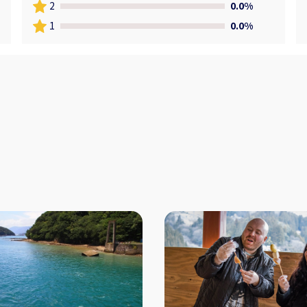
2
0.0%
1
0.0%