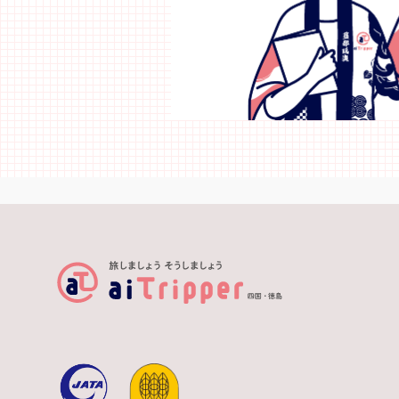
上勝ならではの産業を知り、食膳をアート感
(90分) 【食事】朝食〇 昼食× 夕食×
覚で彩り五感で楽しめる体験です。 体力レ
【宿泊】大
ベル ★☆☆☆☆ スキルレベル
ナコースト ＜DAY3＞ ホテル＝＝サイクリ
★☆☆☆☆ ～参加者の声～ ・非常に美味し
グツアー 
く美しい夕食だった。料理の種類も多く、食
リング！鳴
事の量もパーフェクト！ ～価格～ お一人
どり空港16:
7,000円 ※参加費には、上勝への投資500 円
空港 【食事】朝食〇 昼食× 夕食× ■最
が含まれます。 ※本体験は、月ヶ谷温泉の
少催行人員
宿泊者（一泊夕食付き）の方が対象となりま
ん。 出発除外日 4/29～4/30 5/01～5/09
す。 ※2名様～お申し込みいただけます。 ～
7/18～7/20 
上勝町内について～ 1.食事 ・食事をできる
はすべてイ
お店は限られており、事前の予約等が必要で
大まかな目
す。 ・コンビニやスーパーはありません。
2.交通 ・体験のみを単体でお申し込みの場
合、現地までの移動はお客様ご自身での手配
が必要となります。 ・徳島駅より：車で約1
時間、バスで約 1 時間 30 分 ・バスの運行本
数は限られており、ボランティアタクシー等
の利用が便利です（要利用登録・事前予
約）。 3.旅行者としての責任 ・上勝へお越
しの際には、あなたの旅の持ち物を見直して
みてください。そしてあなた自身がゼロ・ウ