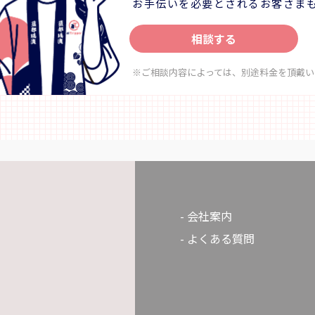
お手伝いを必要とされるお客さま
す。山の息吹を映す新茶と、自
人の隠れ家 リゾートホテルモア
焙煎し仕上げるほうじ茶。香り
ン
瞬間 ー そこには、祖谷の暮らし
相談する
渡船に乗って鳴門の町中をサイク
宿っています。 【祖谷食卓体験（共同調
門市内観光3時間＝＝徳島阿波お
理）】 地元食材を使った家庭料
※ご相談内容によっては、別途料金を頂戴い
50（JAL17:45発）→東京/羽田
理し実食。 ◇料金（お一人様） （小学生以
上）：6,000円 ◇時間・期間 体験可能な時
：2名 ■添乗員は同行いたしませ
間： ① 10:00～ 所要時間：約3時間 ◇人
年齢制限 最少催行人数：2名 最
8/08～8/16 9/19～9/23 ※写真
※1名の場合は要相談・内容によ
メージです。 ※行程内の時間は
判断 ◇注意事項 ・冬季のご来訪について：
安です。
① 冬季は雪が降る場合があります
ルタイヤでの走行は大変危険で
ください。 ② 集落までは山道や
ございます。 ③ 運転に不安のあ
会社案内
道に慣れていない方は、 タクシ
よくある質問
ご検討ください。 【事業者情報】 未来郷祖
谷 ◇住所 〒778-0101 徳島県三好市西祖谷
山村重末555 ◇SNS Instagram：
@miraigoiya.official