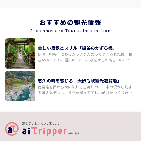
おすすめの観光情報
Recommended Tourist Information
美しい景観とスリル「祖谷のかずら橋」
秘境「祖谷」にあるシラクチカズラでつくられた橋。長
さ45メートル、幅2メートル、水面からの高さ14メート
ル。祖谷川の清流にその影を映す悠然とした姿は、四季
を通して自然と調和した美しい景観を生み出します。国
指定重要有形民俗文化財として人気の観光スポットで
悠久の時を感じる「大歩危峡観光遊覧船」
す。抜群の景色に加え、歩くたびにきしんでゆらゆらと
徳島県を西から東に流れる吉野川の、一本の沢から始ま
揺れるのスリルも味わえます。
る雄大な流れは、谷間を縫って美しい峡谷をつくりまし
た。両岸から急峻な傾斜面と岩壁が迫る大歩危峡のＶ字
谷の一帯は、通行の難所として知られてきました。大歩
危峡両岸の岩石は、2億年前から1億年前に海底深くつく
られたとされます。船頭さんのガイドを聞きながら、吉
野川の激流が形成した雄大な景観と自然の神秘を感じら
れる渓谷約8キロを船で巡ります。