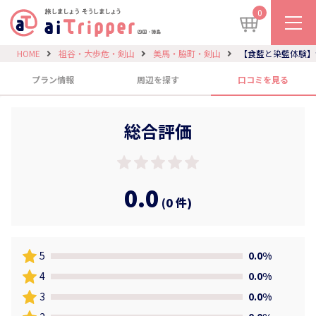
0
HOME
祖谷・大歩危・剣山
美馬・脇町・剣山
【食藍と染藍体験】
プラン情報
周辺を探す
口コミを見る
総合評価
0.0
(0 件)
5
0.0%
4
0.0%
3
0.0%