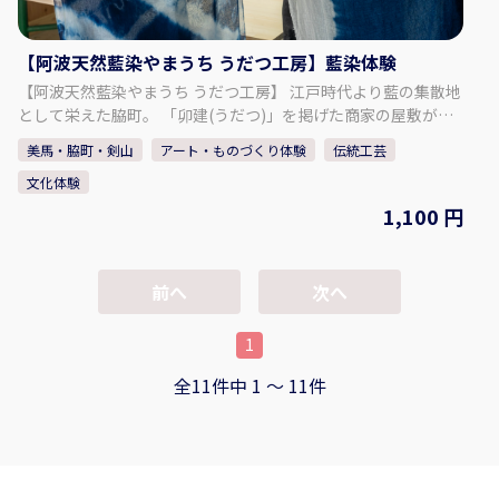
@miraigoiya.official
【阿波天然藍染やまうち うだつ工房】藍染体験
【阿波天然藍染やまうち うだつ工房】 江戸時代より藍の集散地
として栄えた脇町。 「卯建(うだつ)」を掲げた商家の屋敷が残
ることから、「うだつの町並み」の通称で親しまれています。
美馬・脇町・剣山
アート・ものづくり体験
伝統工芸
この脇町うだつの町並みにたたずむ工房で、徳島の伝統文化を
文化体験
気軽に体験してみませんか。 藍は自家栽培。天然灰汁発酵建て
と呼ばれる昔ながらの技法でつくった染料で藍染体験ができま
1,100 円
す。 オリジナルの藍染小物は大切な旅の思い出にぴったり！
【プラン内容】 阿波藍、藍染についての説明後、生地選び、柄
付け、染色、洗い 完成品はビニール袋で濡れた状態でお持ち帰
前へ
次へ
りいただき、ご自宅で干していただきます。 スタッフが丁寧に
サポートしますので、気軽にご参加ください。 ◇料金 ハンカ
1
チ-小サイズ（綿100％またはタオル地）：1,100円 ハンカチ-中
サイズ（タオル地※フェイスタオルくらいのサイズとなりま
全11件中 1 〜 11件
す）：1,650円 スカーフ：4,400円 エコバック：4,400円 巾着：
1,650円 靴下：2,200円 ◇時間・期間 体験可能な日： 月、水、
木、金、土、日 体験可能な時間：10:00 ～ 14:30 所要時間：約1
時間 ◇人数 最少催行人数：1人 最高人数：10人 【事業者情報】
阿波天然藍染やまうち うだつ工房 ◇住所 美馬市脇町大字脇町