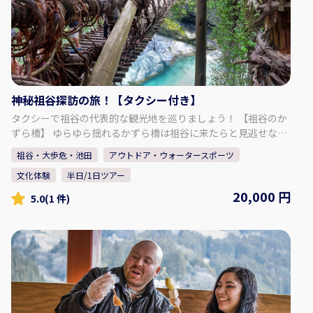
神秘祖谷探訪の旅！【タクシー付き】
タクシーで祖谷の代表的な観光地を巡りましょう！ 【祖谷のか
ずら橋】 ゆらゆら揺れるかずら橋は祖谷に来たらと見逃せない
代表的な観光地です！ 渡るのはちょっと怖いかもしれません
祖谷・大歩危・池田
アウトドア・ウォータースポーツ
が、橋からの渓谷の景色は本当に綺麗です。 そして、下に見え
文化体験
半日/1日ツアー
る川の景色は心をドキドキさせます。 【ひの字渓谷展望所】 都
会にはない、大自然が祖谷のポイントです。 「ひ」の形の渓谷
20,000 円
5.0
(1 件)
は季節によって景色が非常に変わります。 春は鮮やかな緑、秋
は紅葉の色に染まって、冬は白い冬景色。。。 いつ行っても美
しいです。 【小便小僧】 民話によると、昔の子供は岩の上から
小便をして度胸だめしをしたということです。 突き出た岩は川
底から200ｍで、足がすくむ人もいます。 渓谷の景色は四季と
ともに移り変わり、怖くても景色がすごい見え方のするフォト
スポットです。 【大歩危峡観光遊覧船 + お土産のショッピン
グ】 エメラルドグリーンの川とそびえる岩々、大自然の景色を