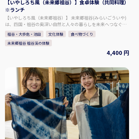
【いやしろち風（未来郷祖谷）】食卓体験（共同料理）
@miraigoiya.official
※ランチ
【いやしろち風（未来郷祖谷）】 未来郷祖谷(みらいごういや)
は、四国・祖谷の奥深い自然と人々の暮らしを未来へつなぐ
「物語の語り部」です。ここで過ごす時間は、観光地を巡る旅
祖谷・大歩危・池田
文化体験
食べ物づくり
ではなく、「忘れていた自分に出会う旅」です。静寂の中で心
未来郷祖谷 祖谷渓の体験
をほどき、自然と共に生きる豊かさを思い出す──。未来郷祖
谷は、祖谷の自然と文化を「未来への贈り物」として伝える場
4,400 円
であり、同時に訪れる人の人生に新しい気づきを灯す存在であ
りたいと願っています。 宿泊と体験、宿泊なし日帰り体験コン
テンツもあります。 【プラン内容】 地元食材を使った家庭料理
を共同調理し実食。 ◇料金（お一人様） （小学生以上）：
4,400円 ◇時間・期間 体験可能な時間： ① 10:00～（要相談）
所要時間：約2時間 ◇人数・年齢制限 最少催行人数：2名 最高
人数：4名 ※1名の場合は要相談・内容により実施可否判断 ◇注
意事項 ・冬季のご来訪について： ① 冬季は雪が降る場合があ
ります。 ノーマルタイヤでの走行は大変危険ですのでお控えく
ださい。 ② 集落までは山道や急な坂道がございます。 ③ 運転
に不安のある方や、雪道に慣れていない方は、 タクシーの利用
をご検討ください。 【事業者情報】 未来郷祖谷 ◇住所 〒778-
0101 徳島県三好市西祖谷山村重末555 ◇SNS Instagram：