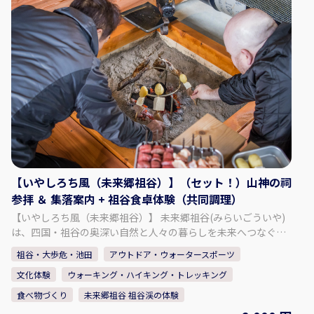
祖谷の茶畑で育った茶葉を使い、新茶とほうじ茶をゆったりと
飲み比べ。 地元の人々がお客様をもてなすあたたかな文化を体
感いただきます。山の息吹を映す新茶と、自ら火にかけて焙煎
し仕上げるほうじ茶。香りが立ちのぼる瞬間 ー そこには、祖谷
の暮らしの温もりが宿っています。 【山神の祠参拝 ＆ 集落案
内】 祖谷の人々が大切に守ってきた「山の神の祠」へ。 大木や
巨岩を依代として祀る神聖な森を、地元案内人とともに訪れま
す。 大木や岩を神の依代として祀り、家族の安全や豊かな恵み
を祈ってきた場。森の静寂に包まれるその時間は、観光ではな
く“人としての根源に立ち返る旅”です。 ◇料金（お一人様）
（小学生以上）：3,800円 ◇時間・期間 体験可能な時間： ①
10:00～ ② 13:00～ 所要時間：約2時間 ◇人数・年齢制限 最少
催行人数：2名 最高人数：4名 ※1名の場合は要相談・内容によ
【いやしろち風（未来郷祖谷）】（セット！）山神の祠
り実施可否判断 ◇注意事項 ・冬季のご来訪について： ① 冬季
参拝 ＆ 集落案内 + 祖谷食卓体験（共同調理）
は雪が降る場合があります。 ノーマルタイヤでの走行は大変危
【いやしろち風（未来郷祖谷）】 未来郷祖谷(みらいごういや)
険ですのでお控えください。 ② 集落までは山道や急な坂道がご
は、四国・祖谷の奥深い自然と人々の暮らしを未来へつなぐ
ざいます。 ③ 運転に不安のある方や、雪道に慣れていない方
「物語の語り部」です。ここで過ごす時間は、観光地を巡る旅
は、 タクシーの利用をご検討ください。 【事業者情報】 未来
祖谷・大歩危・池田
アウトドア・ウォータースポーツ
ではなく、「忘れていた自分に出会う旅」です。静寂の中で心
郷祖谷 ◇住所 〒778-0101 徳島県三好市西祖谷山村重末555
文化体験
ウォーキング・ハイキング・トレッキング
をほどき、自然と共に生きる豊かさを思い出す──。未来郷祖
◇SNS Instagram：@miraigoiya.official
谷は、祖谷の自然と文化を「未来への贈り物」として伝える場
食べ物づくり
未来郷祖谷 祖谷渓の体験
であり、同時に訪れる人の人生に新しい気づきを灯す存在であ