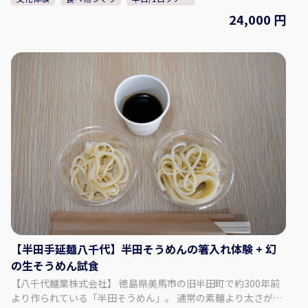
自分で作ったそばと山菜などの入ったそばランチを楽しんでく
24,000 円
ださい。 【奥祖谷二重かずら橋】 秘境と呼ばれる場所に女橋と
男橋、二つのかずら橋が残っています。 「さな木」と呼ばれる
橋板は間隔が広く、下の川が丸見えなので、渡る時はスリル満
点です！ 【名頃かかしの里】 名頃は人間の住民より、かかしの
住民が多い！？ 畑で作業したり、話し合ったり、学校で勉強し
たりなど、たくさんのかかしが住んでいます。 以前名頃に住ん
でいた住民をモデルとして、一人の女性がかかしを作り、どん
どんかかしの住民が増えて有名になりました。 【落合集落展望
台】 山の急斜面に造られている落合集落は展望台から見ると、
非常に美しくて、「日本の山村」のイメージが圧巻です。 【料
金：お一人様】 ・1名参加の場合：56,000円 ・2名 ~ 4名参加の
場合：31,000円 ・5名 ~ 9名参加の場合：24,000円 【最少催行
人数】 1名 【最大催行人数】 9名 ※10名以上の場合は要相談
【所要時間】 約6時間35分 【集合場所】 大歩危駅 ※大歩危駅以
外の集合場所は要相談 【注意事項】 ・タクシー運転手兼ガイド
が同行する ・添乗員が同行しない ・英語ガイドが必要な場合は
【半田手延麺八千代】半田そうめんの箸入れ体験 + 幻
要相談（別途料金必要） ・スケジュール変更（時間・場所）の
の生そうめん試食
場合は要相談 ・徳島駅（汽車）から来る方は9時出発（10時41
【八千代麺業株式会社】 徳島県美馬市の旧半田町で約300年前
分着）の汽車に乗ってください。 ・ゴールデンウィークなどの
より作られている「半田そうめん」。 通常の素麺より太さがあ
混雑期における交通渋滞等、当社の管理し得ない事由により予