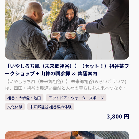
【いやしろち風（未来郷祖谷）】（セット！）祖谷茶ワ
ークショップ + 山神の祠参拝 ＆ 集落案内
【いやしろち風（未来郷祖谷）】 未来郷祖谷(みらいごういや)
は、四国・祖谷の奥深い自然と人々の暮らしを未来へつなぐ
「物語の語り部」です。ここで過ごす時間は、観光地を巡る旅
祖谷・大歩危・池田
アウトドア・ウォータースポーツ
ではなく、「忘れていた自分に出会う旅」です。静寂の中で心
文化体験
未来郷祖谷 祖谷渓の体験
をほどき、自然と共に生きる豊かさを思い出す──。未来郷祖
谷は、祖谷の自然と文化を「未来への贈り物」として伝える場
3,800 円
であり、同時に訪れる人の人生に新しい気づきを灯す存在であ
りたいと願っています。 宿泊と体験、宿泊なし日帰り体験コン
テンツもあります。 【プラン内容】 【祖谷茶ワークショップ】