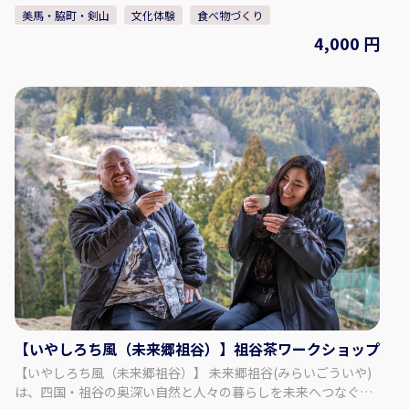
るのが特徴で、その唯一無二のコシの強さ・食感は多くのファ
定通りの運行が不可能な場合は、安全運行を優先し、行程の一
美馬・脇町・剣山
文化体験
食べ物づくり
ンを抱えています。 【プラン内容】 この体験では、そんな半田
部変更や割愛をさせていただく場合がございます。その場合
4,000 円
そうめんの工場を見学して、製造過程の一部である「箸入れ作
は、旅行業約款に基づき適切に対応いたします。 【問い合わせ
業」を体験してもらいます。 箸入れ体験の後には、工場でしか
先】 株式会社エアトラベル徳島 TEL：088-600-8560 E-mail：
食べることのできない「幻の生そうめん」を試食してもらいま
aitripper@air-travel.jp
す。 通常の乾麺と食べ比べていただき、その独特の食感と味わ
いを体感してください。 工場は四国山地の中にあり、緑にあふ
れた自然豊かな地域です。 脈々と受け継がれてきた半田そうめ
んの歴史と伝統をお楽しみいただきます。 《料金》 大人：
4,000円 3歳～小学生まで：2,000円 2歳以下：無料 《所要時
間》 約2時間 《体験可能時間》 平日 13時～15時 《参加人数》
2人～5人 【事業者情報】 八千代麺業株式会社 ◇住所： 徳島
県美馬郡つるぎ町半田上蓮１３７－１ ◇アクセス： JR阿波
半田駅より車で16分 ◇定休日： 土日祝 ◇ウェブサイト：
https://tenobemen.com/
【いやしろち風（未来郷祖谷）】祖谷茶ワークショップ
【いやしろち風（未来郷祖谷）】 未来郷祖谷(みらいごういや)
は、四国・祖谷の奥深い自然と人々の暮らしを未来へつなぐ