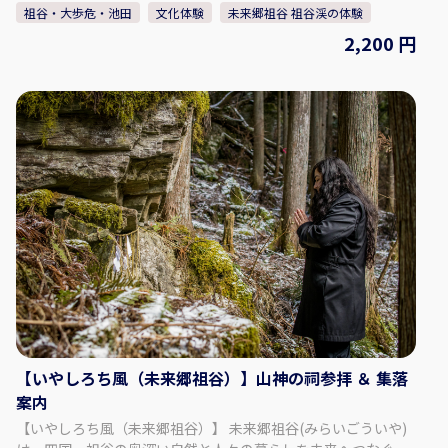
「物語の語り部」です。ここで過ごす時間は、観光地を巡る旅
祖谷・大歩危・池田
文化体験
未来郷祖谷 祖谷渓の体験
ではなく、「忘れていた自分に出会う旅」です。静寂の中で心
2,200 円
をほどき、自然と共に生きる豊かさを思い出す──。未来郷祖
谷は、祖谷の自然と文化を「未来への贈り物」として伝える場
であり、同時に訪れる人の人生に新しい気づきを灯す存在であ
りたいと願っています。 宿泊と体験、宿泊なし日帰り体験コン
テンツもあります。 【プラン内容】 祖谷の茶畑で育った茶葉を
使い、新茶とほうじ茶をゆったりと飲み比べ。 地元の人々がお
客様をもてなすあたたかな文化を体感いただきます。山の息吹
を映す新茶と、自ら火にかけて焙煎し仕上げるほうじ茶。香り
が立ちのぼる瞬間 ー そこには、祖谷の暮らしの温もりが宿って
います。 ◇料金（お一人様） （小学生以上）：2,200円 ◇時
間・期間 体験可能な時間： ① 10:00～ ② 13:00～ 所要時間：約
1時間 ◇人数・年齢制限 最少催行人数：2名 最高人数：4名 ※1
名の場合は要相談・内容により実施可否判断 ◇注意事項 ・冬季
のご来訪について： ① 冬季は雪が降る場合があります。 ノーマ
ルタイヤでの走行は大変危険ですのでお控えください。 ② 集落
までは山道や急な坂道がございます。 ③ 運転に不安のある方
【いやしろち風（未来郷祖谷）】山神の祠参拝 ＆ 集落
や、雪道に慣れていない方は、 タクシーの利用をご検討くださ
案内
い。 【事業者情報】 未来郷祖谷 ◇住所 〒778-0101 徳島県三
好市西祖谷山村重末555 ◇SNS Instagram：
【いやしろち風（未来郷祖谷）】 未来郷祖谷(みらいごういや)
@miraigoiya.official