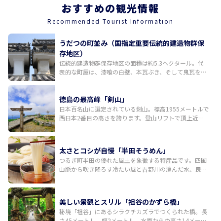
字突抜町45-1 ◇アクセス 車：徳島自動車道「脇町IC」から約7
おすすめの観光情報
分、 汽車・タクシー：JR徳島線穴吹駅よりタクシーで9分 ◇駐
Recommended Tourist Information
車場 駐車場は道の駅藍ランドうだつをご利用ください。 ◇TEL
0883-52-5168 ◇営業時間・定休日 営業日：月、水、木、金、
うだつの町並み（国指定重要伝統的建造物群保
土、日 営業時間：10:00 - 16:00 定休日：火、年末年始 ◇ウェブ
存地区）
サイト http://aizomeya.jp/
伝統的建造物群保存地区の面積は約5.3ヘクタール。代
表的な町屋は、漆喰の白壁、本瓦ぶき、そして鬼瓦を両
端の正面に配しているのが特徴。430メートルの表通り
を一望すると統一された美しい町並みが広がります。
徳島の最高峰「剣山」
日本百名山に選定されている剣山。標高1955メートルで
西日本2番目の高さを誇ります。登山リフトで頂上近く
まで登ることができ、観光登山の人気スポットです。リ
フトから歩いて約1時間、頂上に到着すると展望デッキ
には素晴らしいパノラマ風景が広がっています。晴れた
太さとコシが自慢「半田そうめん」
日には四国山地の西端にそびえる石鎚山をはじめ、遠く
つるぎ町半田の優れた風土を象徴する特産品です。四国
瀬戸内海や土佐湾まで見渡せます。
山脈から吹き降ろす冷たい風と吉野川の澄んだ水、良質
の小麦から作られる、太めでコシの強いのが特徴。地元
の半田手延べそうめん協同組合ではオリジナルブランド
の半田そうめんを販売しているほか、各製麺所も案内し
美しい景観とスリル「祖谷のかずら橋」
ています。徳島県民に親しまれる特産品なので、スーパ
秘境「祖谷」にあるシラクチカズラでつくられた橋。長
ーでも気軽に購入できます。徳島旅行のお土産としても
さ45メートル、幅2メートル、水面からの高さ14メート