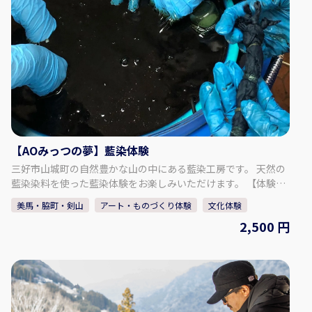
感いただきます。山の息吹を映す新茶と、自ら火にかけて焙煎
し仕上げるほうじ茶。香りが立ちのぼる瞬間 ー そこには、祖谷
の暮らしの温もりが宿っています。 【祖谷食卓体験（共同調
理）】 地元食材を使った家庭料理を共同調理し実食。 ◇料金
（お一人様） （小学生以上）：6,000円 ◇時間・期間 体験可能
な時間： ① 10:00～ 所要時間：約3時間 ◇人数・年齢制限 最少
催行人数：2名 最高人数：4名 ※1名の場合は要相談・内容によ
り実施可否判断 ◇注意事項 ・冬季のご来訪について： ① 冬季
は雪が降る場合があります。 ノーマルタイヤでの走行は大変危
険ですのでお控えください。 ② 集落までは山道や急な坂道がご
ざいます。 ③ 運転に不安のある方や、雪道に慣れていない方
【AOみっつの夢】藍染体験
は、 タクシーの利用をご検討ください。 【事業者情報】 未来
三好市山城町の自然豊かな山の中にある藍染工房です。 天然の
郷祖谷 ◇住所 〒778-0101 徳島県三好市西祖谷山村重末555
藍染染料を使った藍染体験をお楽しみいただけます。 【体験内
◇SNS Instagram：@miraigoiya.official
容】 ・ハンカチ 2,500円 ・手ぬぐい 3,000円 ・ストール
美馬・脇町・剣山
アート・ものづくり体験
文化体験
（綿）5,500円 【所要時間】 ・1～2時間 【その他】 ・1回にお
2,500 円
受けできる人数は、1～5名様まででお願いします。 ・エプロン
と手袋をご用意しておりますが、汚れても良い服装でお越しく
ださい。 【店舗】AOみっつの夢 【住所】〒779-5301 徳島県
三好市山城町大和川211-1