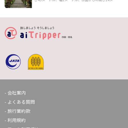
おすすめです。
ル。祖谷川の清流にその影を映す悠然とした姿は、四季
を通して自然と調和した美しい景観を生み出します。国
指定重要有形民俗文化財として人気の観光スポットで
す。抜群の景色に加え、歩くたびにきしんでゆらゆらと
揺れるのスリルも味わえます。
会社案内
よくある質問
旅行業約款
利用規約