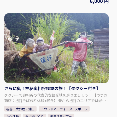
6,000 円
りたいと願っています。 宿泊と体験、宿泊なし日帰り体験コン
テンツもあります。 【プラン内容】 【山神の祠参拝 ＆ 集落案
内】 祖谷の人々が大切に守ってきた「山の神の祠」へ。 大木や
巨岩を依代として祀る神聖な森を、地元案内人とともに訪れま
す。 大木や岩を神の依代として祀り、家族の安全や豊かな恵み
を祈ってきた場。森の静寂に包まれるその時間は、観光ではな
く“人としての根源に立ち返る旅”です。 【祖谷食卓体験（共同
調理）】 地元食材を使った家庭料理を共同調理し実食。 ◇料金
（お一人様） （小学生以上）：6,000円 ◇時間・期間 体験可能
な時間： ① 10:00～（要相談） 所要時間：約3時間 ◇人数・年
齢制限 最少催行人数：2名 最高人数：4名 ※1名の場合は要相
談・内容により実施可否判断 ◇注意事項 ・冬季のご来訪につい
て： ① 冬季は雪が降る場合があります。 ノーマルタイヤでの走
行は大変危険ですのでお控えください。 ② 集落までは山道や急
な坂道がございます。 ③ 運転に不安のある方や、雪道に慣れて
いない方は、 タクシーの利用をご検討ください。 【事業者情
さらに奥！神秘奥祖谷探訪の旅！【タクシー付き】
報】 未来郷祖谷 ◇住所 〒778-0101 徳島県三好市西祖谷山村
タクシーで奥祖谷の代表的な観光地を巡りましょう！ 【つづき
重末555 ◇SNS Instagram：@miraigoiya.official
商店：祖谷そば作り体験+昼食】 昔から祖谷のエリアでは米が
育ちにくく、代わりにそばを育てました。 そして今では、祖谷
祖谷・大歩危・池田
アウトドア・ウォータースポーツ
の名物の一つは「祖谷そば」です。 つづき商店で、地域のおば
文化体験
食べ物づくり
半日/1日ツアー
あちゃんに祖谷そばの作り方を教えてもらいます。 体験後は、