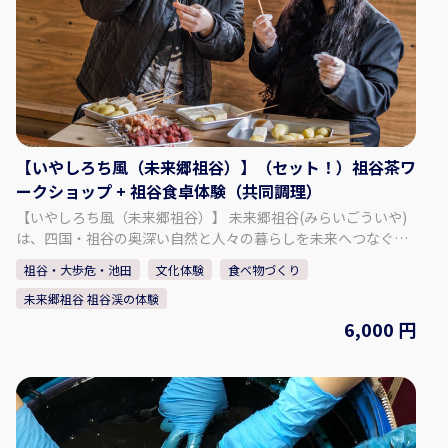
船から楽しめます。 下船後は、祖谷のお土産が揃うお土産店を
是非見てみてください。 【料金：お一人様】 ・1名参加の場
合：40,000円 ・2名 ~ 4名参加の場合：24,000円 ・5名 ~ 9名参
加の場合：20,000円 【最少催行人数】 1名 【最大催行人数】 9
名 ※10名以上の場合は要相談 【所要時間】 約4時間15分 【集
合場所】 大歩危駅 ※大歩危駅以外の集合場所は要相談 【注意
事項】 ・タクシー運転手兼ガイドが同行する ・添乗員が同行し
ない ・英語ガイドが必要な場合は要相談（別途料金必要） ・ス
【いやしろち風（未来郷祖谷）】（セット！）祖谷茶ワ
ケジュール変更（時間・場所）の場合は要相談 ・徳島駅（汽
ークショップ + 祖谷食卓体験（共同調理）
車）から来る方は9時出発（10時41分着）の汽車に乗ってくだ
【いやしろち風（未来郷祖谷）】 未来郷祖谷(みらいごういや)
さい。 ・ゴールデンウィークなどの混雑期における交通渋滞
は、四国・祖谷の奥深い自然と人々の暮らしを未来へつなぐ
等、当社の管理し得ない事由により予定通りの運行が不可能な
「物語の語り部」です。ここで過ごす時間は、観光地を巡る旅
場合は、安全運行を優先し、行程の一部変更や割愛をさせてい
祖谷・大歩危・池田
文化体験
食べ物づくり
ではなく、「忘れていた自分に出会う旅」です。静寂の中で心
ただく場合がございます。その場合は、旅行業約款に基づき適
未来郷祖谷 祖谷渓の体験
をほどき、自然と共に生きる豊かさを思い出す──。未来郷祖
切に対応いたします。 【問い合わせ先】 株式会社エアトラベル
谷は、祖谷の自然と文化を「未来への贈り物」として伝える場
6,000 円
徳島 TEL：088-600-8560 E-mail：aitripper@air-travel.jp
であり、同時に訪れる人の人生に新しい気づきを灯す存在であ
りたいと願っています。 宿泊と体験、宿泊なし日帰り体験コン
テンツもあります。 【プラン内容】 【祖谷茶ワークショップ 】
祖谷の茶畑で育った茶葉を使い、新茶とほうじ茶をゆったりと
飲み比べ。 地元の人々がお客様をもてなすあたたかな文化を体