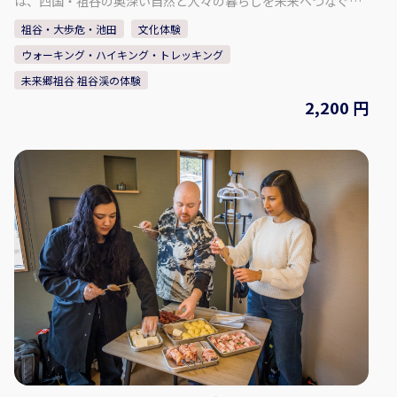
は、四国・祖谷の奥深い自然と人々の暮らしを未来へつなぐ
「物語の語り部」です。ここで過ごす時間は、観光地を巡る旅
祖谷・大歩危・池田
文化体験
ではなく、「忘れていた自分に出会う旅」です。静寂の中で心
ウォーキング・ハイキング・トレッキング
をほどき、自然と共に生きる豊かさを思い出す──。未来郷祖
谷は、祖谷の自然と文化を「未来への贈り物」として伝える場
未来郷祖谷 祖谷渓の体験
であり、同時に訪れる人の人生に新しい気づきを灯す存在であ
2,200 円
りたいと願っています。 宿泊と体験、宿泊なし日帰り体験コン
テンツもあります。 【プラン内容】 祖谷の人々が大切に守って
きた「山の神の祠」へ。 大木や巨岩を依代として祀る神聖な森
を、地元案内人とともに訪れます。 大木や岩を神の依代として
祀り、家族の安全や豊かな恵みを祈ってきた場。森の静寂に包
まれるその時間は、観光ではなく“人としての根源に立ち返る
旅”です。 ◇料金（お一人様） （小学生以上）：2,200円 ◇時
間・期間 体験可能な時間： ① 10:00～ ② 13:00～ 所要時間：約
1時間 ◇人数・年齢制限 最少催行人数：2名 最高人数：4名 ※1
名の場合は要相談・内容により実施可否判断 ◇注意事項 ・冬季
のご来訪について： ① 冬季は雪が降る場合があります。 ノーマ
ルタイヤでの走行は大変危険ですのでお控えください。 ② 集落
までは山道や急な坂道がございます。 ③ 運転に不安のある方
や、雪道に慣れていない方は、 タクシーの利用をご検討くださ
い。 【事業者情報】 未来郷祖谷 ◇住所 〒778-0101 徳島県三
好市西祖谷山村重末555 ◇SNS Instagram：