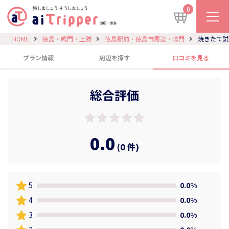
0
HOME
徳島・鳴門・上勝
徳島駅前・徳島市周辺・鳴門
焼きたて試
プラン情報
周辺を探す
口コミを見る
総合評価
0.0
(0 件)
5
0.0%
4
0.0%
3
0.0%