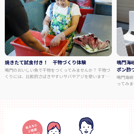
焼きたて試食付き！ 干物づくり体験
鳴門海峡で
ポン酢
鳴門のおいしい魚で干物をつくってみませんか？ 干物づ
くりには、比較的さばきやすいサバやアジを使います。
鳴門海峡
渦潮のある鳴門海峡の波にもまれ育った鮮度の高い魚を
ってみませんか？ 天然のと
厳選しています。 初めて生の魚にふれるお子様でも大丈
ぷりの食
夫！ 丁寧にさばき方を説明し、サポートいたします。 豊
方や豆知識
田商店では、大毛海岸通りの好立地条件をいかして、手
間に、と
間暇を惜しまず、 こだわりの製法で、日々、干物を手作
ご家族と、
りしております。 天日干しで鳴門の潮風をたっぷり受け
やしてい
ると生臭さが消え、 うまみ成分のグルタミン酸やアミノ
ます。 
酸が生成されて最高の味に仕上がります。 天日干しの待
い。 ところてんが固まったら、ところてん突きに入れ、
ち時間には、豊田商店自慢の干物の試食をお楽しみくだ
押し出し