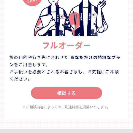
さい。 鳴門の海に面したテラスで、波の音を聞きながら
まりませ
眺め食べる干物の味は格別です。 自分で作った干物は、
るっとい
お土産としてお持ち帰りください。 貴重な旅の思い出に
最高です
なること間違いなしです。 【対象年齢】 ・3歳以上～
お子様も一緒に楽
【所要時間について】 ・所要時間は、どの工程まで体験
の人に鳴
するかによって変わります。 *魚をさばくまで 約1時
ただきた
フルオーダー
間 *さばき～塩水につけて干すまで 約2時間（つける
す。 Facebook：
時間は1時間程度） *天日干し完了まで 約5時間（天
https:/
日干し約3時間） お客様のご都合に合わせてお選びく
https:/
旅の目的や行き先に合わせた
あなただけの特別なプラ
ださい。 ※工程を途中で終了されても料金は変わりま
インショップ
ン
をご用意します。
せん。ご了承ください。 【豊田商店】 一人でも多くの人
お手伝いを必要とされるお客さまも、お気軽にご相談
に鳴門のおいしいものを食べ、鳴門に親しんでいただき
ください。
たい。 そんな想いでスタッフ一同頑張っています。
Facebook：https://facebook.com/toyotashouten/
相談する
instagram：
https://www.instagram.com/toyotashouten/ オンラ
インショップ：http://www.toyota-web.com/
※ご相談内容によっては、別途料金を頂戴いたします。