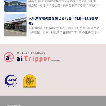
標高290mの眉山は徳島市中心部のすぐ南にあります。
田友也氏が手掛けたモダニズム建築も見どころです。
徳島駅から徒歩10分程度と街中を散策する際に気軽に立
ち寄れるスポットながら、日中は穏やかな徳島市の街並
み、夜は素晴らしい夜景が高揚感を誘ってくれます。山
頂展望台へは、自然を感じながら30分程度で登り切れる
人形浄瑠璃の国を感じられる「阿波十郎兵衛屋
ハイキングコース、国道192号からと438号からの二つ
敷」
のドライブルートのほか、ふもとの阿波おどり会館から
人形浄瑠璃「傾城阿波の鳴門」のモデルとなった江戸時
山頂までロープウェイがあります。
代の庄屋、板東十郎兵衛の屋敷跡です。国の重要無形民
俗文化財「阿波人形浄瑠璃」が毎日上演されています。
多彩な音色で語りを支える義太夫三味線、三人遣いで操
られる情感ある人形の動きに引き込まれる約30分の鑑賞
時間はあっという間。住宅地の中に佇む趣あるお屋敷の
中には、江戸時代に藍の取り引きによって花開いた豊か
な日本の伝統芸能が今も息づいています。【有料】