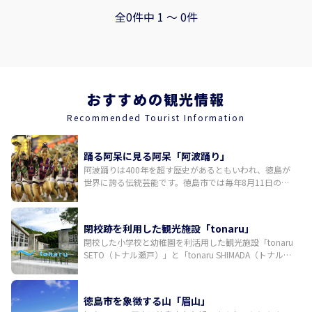
全0件中 1 〜 0件
おすすめの観光情報
Recommended Tourist Information
踊る阿呆に見る阿呆「阿波踊り」
阿波踊りは400年を超す歴史があるともいわれ、徳島が
世界に誇る伝統芸能です。徳島市では毎年8月11日の前
夜祭を皮切りに、12日から15日までの間、演舞場や街中
のいたるところで乱舞が繰り広げられます。国内外から
多くの観光客が訪れる日本有数の祭りです。三味線や
閉校跡を利用した観光施設「tonaru」
鉦、太鼓などの鳴り物の音色に合わせた大編成での一糸
閉校した小学校と幼稚園を利活用した観光施設「tonaru
乱れぬ踊りが「徳島の夏」を彩ります。
SETO（トナル瀬戸）」と「tonaru SHIMADA（トナル島
田）」が2024年6月1日に誕生。tonaru SETOでは体育館
をリノベーションした円形シアターでの阿波おどり鑑賞
や、ウチノ海に浮かぶイカダでの釣り体験ができ、
徳島市を象徴する山「眉山」
tonaru SHIMADAではキャンプが楽しめます。建築家・増