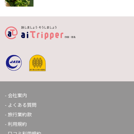
り、出荷量と品質の高さともトップブランドとなってい
ます。「桃栗3年、柿8年、柚子の大馬鹿18年」と言わ
れ、柚子はかつて実がなるまで18年を要していました。
安定供給が難しいことから家庭用に栽培されていました
が、地元の木頭果樹研究会の努力で3～5年で実るよう
に。木頭で育った柚子が全国の市場へ流通するようにな
り、現在全国の柚子産地で栽培されている柚子のほとん
どが木頭柚子の苗です。
会社案内
よくある質問
旅行業約款
利用規約
口コミ利用規約