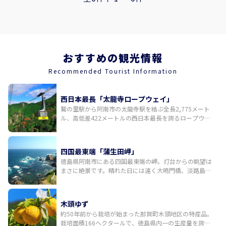
おすすめの観光情報
Recommended Tourist Information
西日本最長「太龍寺ロープウェイ」
鷲の里駅から阿南市の太龍寺駅を結ぶ全長2,775メート
ル、高低差422メートルの西日本最長を誇るロープウェ
イ。広範囲にわたる大パノラマを堪能でき山麓から1号
支柱までは那賀川ワジキラインを、1号支柱から2号支柱
までは剣山山系を、2号支柱から山頂駅までは紀伊水
四国最東端「蒲生田岬」
道・橘湾と移り変わります。太竜寺山頂に所在する四国
徳島県阿南市にある四国最東端の岬。灯台からの眺望は
八十八カ所霊場の第21番札所・太龍寺への直通路でもあ
まさに絶景です。晴れた日には遠く大鳴門橋、淡路島、
ります。【有料】
和歌山県を望むこともできます。灯台下には湿原植物群
が広がり、11月頃にはシオギクが黄色い花を咲かせま
す。北寄りの砂浜はアカウミガメの産卵地としても有名
木頭ゆず
です。2010（平成22）年に岬の魅力を高めるため波と
約50年前から栽培が始まった那賀町木頭地区の特産品。
風をモチーフにしたハート型のモニュメントが設置さ
栽培面積166ヘクタールで、徳島県内一の生産量を誇
れ、写真映えスポットとして人気を集めています。