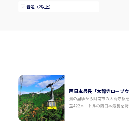
普通（2以上）
西日本最長「太龍寺ロープウ
鷲の里駅から阿南市の太龍寺駅を結
差422メートルの西日本最長を
たる大パノラマを堪能でき山麓か
ラインを、1号支柱から2号支柱
ら山頂駅までは紀伊水道・橘湾