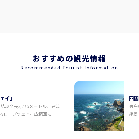
おすすめの観光情報
Recommended Tourist Information
ェイ」
四国
ぶ全長2,775メートル、高低
徳島
誇るロープウェイ。広範囲にわ
絶景
ら1号支柱までは那賀川ワジキ
むこ
までは剣山山系を、2号支柱か
はシ
と移り変わります。太竜寺山頂
ガメ