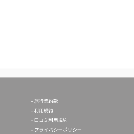
めるため波と風をモチーフにしたハート型のモニュメント
置され、写真映えスポットとして人気を集めています。
旅行業約款
利用規約
口コミ利用規約
プライバシーポリシー