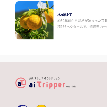
に所在する四国八十八カ所霊場の
路でもあります。【有料】
木頭ゆず
約50年前から栽培が始まった那
積166ヘクタールで、徳島県内
の高さともトップブランドとなっ
年、柚子の大馬鹿18年」と言わ
18年を要していました。安定供
培されていましたが、地元の木頭
実るように。木頭で育った柚子
なり、現在全国の柚子産地で栽
木頭柚子の苗です。