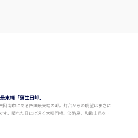
最東端「蒲生田岬」
県阿南市にある四国最東端の岬。灯台からの眺望はまさに
です。晴れた日には遠く大鳴門橋、淡路島、和歌山県を望
ともできます。灯台下には湿原植物群が広がり、11月頃に
オギクが黄色い花を咲かせます。北寄りの砂浜はアカウミ
の産卵地としても有名です。2010（平成22）年に岬の魅力