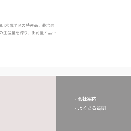
第21番札所・太龍寺への直通
を高
が設
賀町木頭地区の特産品。栽培面
一の生産量を誇り、出荷量と品質
ています。「桃栗3年、柿8
れ、柚子はかつて実がなるまで
給が難しいことから家庭用に栽
果樹研究会の努力で3～5年で
が全国の市場へ流通するように
培されている柚子のほとんどが
会社案内
よくある質問