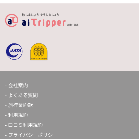
れ、柚子はかつて実がなるまで18年を要していました。
安定供給が難しいことから家庭用に栽培されていました
が、地元の木頭果樹研究会の努力で3～5年で実るよう
に。木頭で育った柚子が全国の市場へ流通するようにな
り、現在全国の柚子産地で栽培されている柚子のほとん
どが木頭柚子の苗です。
会社案内
よくある質問
旅行業約款
利用規約
口コミ利用規約
プライバシーポリシー