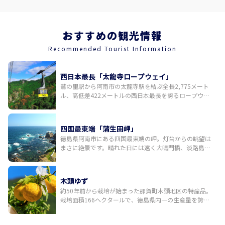
おすすめの観光情報
Recommended Tourist Information
西日本最長「太龍寺ロープウェイ」
鷲の里駅から阿南市の太龍寺駅を結ぶ全長2,775メート
ル、高低差422メートルの西日本最長を誇るロープウェ
イ。広範囲にわたる大パノラマを堪能でき山麓から1号
支柱までは那賀川ワジキラインを、1号支柱から2号支柱
までは剣山山系を、2号支柱から山頂駅までは紀伊水
四国最東端「蒲生田岬」
道・橘湾と移り変わります。太竜寺山頂に所在する四国
徳島県阿南市にある四国最東端の岬。灯台からの眺望は
八十八カ所霊場の第21番札所・太龍寺への直通路でもあ
まさに絶景です。晴れた日には遠く大鳴門橋、淡路島、
ります。【有料】
和歌山県を望むこともできます。灯台下には湿原植物群
が広がり、11月頃にはシオギクが黄色い花を咲かせま
す。北寄りの砂浜はアカウミガメの産卵地としても有名
木頭ゆず
です。2010（平成22）年に岬の魅力を高めるため波と
約50年前から栽培が始まった那賀町木頭地区の特産品。
風をモチーフにしたハート型のモニュメントが設置さ
栽培面積166ヘクタールで、徳島県内一の生産量を誇
れ、写真映えスポットとして人気を集めています。
り、出荷量と品質の高さともトップブランドとなってい
ます。「桃栗3年、柿8年、柚子の大馬鹿18年」と言わ