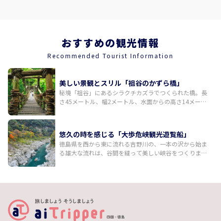
おすすめの観光情報
Recommended Tourist Information
美しい景観とスリル「祖谷のかずら橋」
秘境「祖谷」にあるシラクチカズラでつくられた橋。長
さ45メートル、幅2メートル、水面からの高さ14メート
ル。祖谷川の清流にその影を映す悠然とした姿は、四季
を通して自然と調和した美しい景観を生み出します。国
指定重要有形民俗文化財として人気の観光スポットで
悠久の時を感じる「大歩危峡観光遊覧船」
す。抜群の景色に加え、歩くたびにきしんでゆらゆらと
徳島県を西から東に流れる吉野川の、一本の沢から始ま
揺れるのスリルも味わえます。
る雄大な流れは、谷間を縫って美しい峡谷をつくりまし
た。両岸から急峻な傾斜面と岩壁が迫る大歩危峡のＶ字
谷の一帯は、通行の難所として知られてきました。大歩
危峡両岸の岩石は、2億年前から1億年前に海底深くつく
られたとされます。船頭さんのガイドを聞きながら、吉
野川の激流が形成した雄大な景観と自然の神秘を感じら
れる渓谷約8キロを船で巡ります。