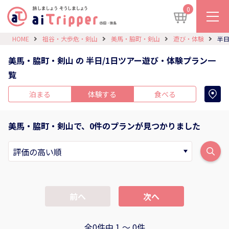
0
HOME
祖谷・大歩危・剣山
美馬・脇町・剣山
遊び・体験
半日
美馬・脇町・剣山 の 半日/1日ツアー遊び・体験プラン一
覧
泊まる
体験する
食べる
美馬・脇町・剣山で、0件のプランが見つかりました
前へ
次へ
全0件中 1 〜 0件