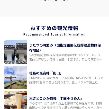
おすすめの観光情報
Recommended Tourist Information
うだつの町並み（国指定重要伝統的建造物群保
存地区）
伝統的建造物群保存地区の面積は約5.3ヘクタール。代
表的な町屋は、漆喰の白壁、本瓦ぶき、そして鬼瓦を両
端の正面に配しているのが特徴。430メートルの表通り
を一望すると統一された美しい町並みが広がります。
徳島の最高峰「剣山」
日本百名山に選定されている剣山。標高1955メートルで
西日本2番目の高さを誇ります。登山リフトで頂上近く
まで登ることができ、観光登山の人気スポットです。リ
フトから歩いて約1時間、頂上に到着すると展望デッキ
には素晴らしいパノラマ風景が広がっています。晴れた
太さとコシが自慢「半田そうめん」
日には四国山地の西端にそびえる石鎚山をはじめ、遠く
つるぎ町半田の優れた風土を象徴する特産品です。四国
瀬戸内海や土佐湾まで見渡せます。
山脈から吹き降ろす冷たい風と吉野川の澄んだ水、良質