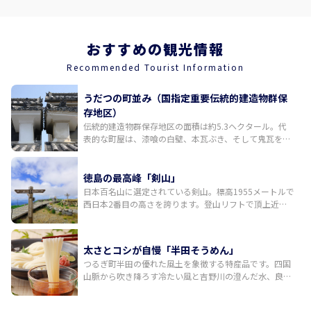
おすすめの観光情報
Recommended Tourist Information
うだつの町並み（国指定重要伝統的建造物群保
存地区）
伝統的建造物群保存地区の面積は約5.3ヘクタール。代
表的な町屋は、漆喰の白壁、本瓦ぶき、そして鬼瓦を両
端の正面に配しているのが特徴。430メートルの表通り
を一望すると統一された美しい町並みが広がります。
徳島の最高峰「剣山」
日本百名山に選定されている剣山。標高1955メートルで
西日本2番目の高さを誇ります。登山リフトで頂上近く
まで登ることができ、観光登山の人気スポットです。リ
フトから歩いて約1時間、頂上に到着すると展望デッキ
には素晴らしいパノラマ風景が広がっています。晴れた
太さとコシが自慢「半田そうめん」
日には四国山地の西端にそびえる石鎚山をはじめ、遠く
つるぎ町半田の優れた風土を象徴する特産品です。四国
瀬戸内海や土佐湾まで見渡せます。
山脈から吹き降ろす冷たい風と吉野川の澄んだ水、良質
の小麦から作られる、太めでコシの強いのが特徴。地元
の半田手延べそうめん協同組合ではオリジナルブランド