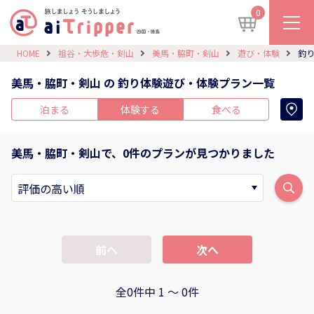
0
HOME
祖谷・大歩危・剣山
美馬・脇町・剣山
遊び・体験
釣
美馬・脇町・剣山 の 釣り体験遊び・体験プラン一覧
泊まる
体験する
食べる
美馬・脇町・剣山で、0件のプランが見つかりました
前へ
次へ
全0件中 1 〜 0件