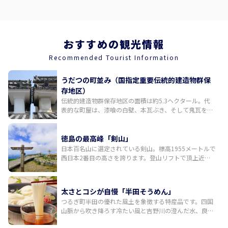
おすすめの観光情報
Recommended Tourist Information
うだつの町並み（国指定重要伝統的建造物群保
存地区）
伝統的建造物群保存地区の面積は約5.3ヘクタール。代
表的な町屋は、漆喰の白壁、本瓦ぶき、そして鬼瓦を両
端の正面に配しているのが特徴。430メートルの表通り
を一望すると統一された美しい町並みが広がります。
徳島の最高峰「剣山」
日本百名山に選定されている剣山。標高1955メートルで
西日本2番目の高さを誇ります。登山リフトで頂上近く
まで登ることができ、観光登山の人気スポットです。リ
フトから歩いて約1時間、頂上に到着すると展望デッキ
には素晴らしいパノラマ風景が広がっています。晴れた
太さとコシが自慢「半田そうめん」
日には四国山地の西端にそびえる石鎚山をはじめ、遠く
つるぎ町半田の優れた風土を象徴する特産品です。四国
瀬戸内海や土佐湾まで見渡せます。
山脈から吹き降ろす冷たい風と吉野川の澄んだ水、良質
の小麦から作られる、太めでコシの強いのが特徴。地元