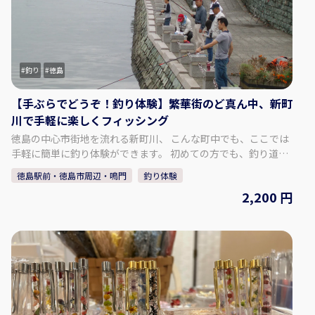
・宿泊者多数の場合、安楽寺での夜の勤行体験はプライベート
での開催ができません ・安楽寺でのお部屋は基本、洋室バスト
イレ付となります 和室（バス・トイレは部屋の外）はオプシ
ョンとなります。 ・前泊は基本料金に含まれておりません。必
要に応じて手配します ・添乗員は同行しません。オプションで
釣り
徳島
付けることができます ご希望に応じてご対応させていただきま
す。 お気軽にお問い合わせください。 【問い合わせ先】 株式会
【手ぶらでどうぞ！釣り体験】繁華街のど真ん中、新町
社エアトラベル徳島 TEL：088-600-8560 E-mail：
川で手軽に楽しくフィッシング
aitripper@air-travel.jp
徳島の中心市街地を流れる新町川、 こんな町中でも、ここでは
手軽に簡単に釣り体験ができます。 初めての方でも、釣り道具
がなくても、手ぶらで釣り体験。 初心者には丁寧に釣り講習を
徳島駅前・徳島市周辺・鳴門
釣り体験
行います。 徳島で少し時間が（約2時間）空けば、釣りの楽し
2,200 円
さに目覚めるかも。 もちろん釣った魚はお持ち帰りできます。
【参加可能人数】 2～5名 【集合場所】 たかはし釣用品 〒
770-0846 徳島県徳島市南内町２丁目６ （徳島駅より徒歩10
分） ご参加お待ちしております♪