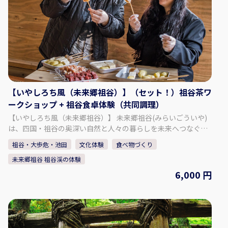
リゾートホテルモアナコースト ＜DAY3＞ ホテル＝＝サイクリ
ングツアー 渡船に乗って鳴門の町中をサイクリング！鳴門市内
観光3時間＝＝徳島阿波おどり空港16:50（JAL17:45発）→東
京/羽田空港 【食事】朝食〇 昼食× 夕食× ■最少催行人
員：2名 ■添乗員は同行いたしません。 出発除外日 4/29～
4/30 5/01～5/09 7/18～7/20 8/08～8/16 9/19～9/23 ※写真は
すべてイメージです。 ※行程内の時間は大まかな目安です。
【いやしろち風（未来郷祖谷）】（セット！）祖谷茶ワ
ークショップ + 祖谷食卓体験（共同調理）
【いやしろち風（未来郷祖谷）】 未来郷祖谷(みらいごういや)
は、四国・祖谷の奥深い自然と人々の暮らしを未来へつなぐ
「物語の語り部」です。ここで過ごす時間は、観光地を巡る旅
祖谷・大歩危・池田
文化体験
食べ物づくり
ではなく、「忘れていた自分に出会う旅」です。静寂の中で心
未来郷祖谷 祖谷渓の体験
をほどき、自然と共に生きる豊かさを思い出す──。未来郷祖
谷は、祖谷の自然と文化を「未来への贈り物」として伝える場
6,000 円
であり、同時に訪れる人の人生に新しい気づきを灯す存在であ
りたいと願っています。 宿泊と体験、宿泊なし日帰り体験コン
テンツもあります。 【プラン内容】 【祖谷茶ワークショップ 】
祖谷の茶畑で育った茶葉を使い、新茶とほうじ茶をゆったりと
飲み比べ。 地元の人々がお客様をもてなすあたたかな文化を体