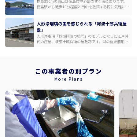
標高290mの眉山は徳島市中心部のすぐ南にあります。
田友也氏が手掛けたモダニズム建築も見どころです。
徳島駅から徒歩10分程度と街中を散策する際に気軽に立
ち寄れるスポットながら、日中は穏やかな徳島市の街並
み、夜は素晴らしい夜景が高揚感を誘ってくれます。山
頂展望台へは、自然を感じながら30分程度で登り切れる
人形浄瑠璃の国を感じられる「阿波十郎兵衛屋
ハイキングコース、国道192号からと438号からの二つ
敷」
のドライブルートのほか、ふもとの阿波おどり会館から
人形浄瑠璃「傾城阿波の鳴門」のモデルとなった江戸時
山頂までロープウェイがあります。
代の庄屋、板東十郎兵衛の屋敷跡です。国の重要無形民
俗文化財「阿波人形浄瑠璃」が毎日上演されています。
多彩な音色で語りを支える義太夫三味線、三人遣いで操
られる情感ある人形の動きに引き込まれる約30分の鑑賞
時間はあっという間。住宅地の中に佇む趣あるお屋敷の
中には、江戸時代に藍の取り引きによって花開いた豊か
この事業者の別プラン
な日本の伝統芸能が今も息づいています。【有料】
More Plans