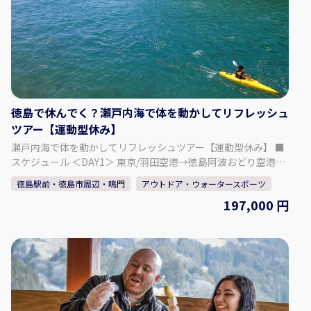
バリウムボトル 小： 1,800円 【追加オプション！】 ビール：
600円 1ドリンク：400円 カラオケ（1曲）：100円 ※ビールの
年齢は成人（20歳以上） ※ものづくり体験と併せてご利用いた
だけます。楽しい時間を過ごしましょう！ ◇時間・期間 体験可
能な日： 月、火、水、金、土、日 体験可能な時間：10:00 ～
22:00 所要時間： 1時間30分 ～ 2時間 ◇人数・年齢制限 最少催
行人数：2人 年齢制限：5歳以上 【事業者情報】 ポッポ亭 ◇住
徳島で休んでく？瀬戸内海で体を動かしてリフレッシュ
所 徳島県板野郡北島町江尻字内中須12-7 ◇アクセス 車：松茂
ツアー【運動型休み】
ICから約10分 ◇駐車場 あり ◇TEL 10:00～：090-5712-1059
18:00～：088-698-7096 ◇営業時間・定休日 営業日：月、火、
瀬戸内海で体を動かしてリフレッシュツアー【運動型休み】 ■
水、金、土、日 営業時間：10:00 ～ 22:00 定休日：木 ◇SNS
スケジュール ＜DAY1＞ 東京/羽田空港→徳島阿波おどり空港到
Instagram：https://www.instagram.com/poppotei.keiko/
着（JAL11:35着）レンタカーお手続き 鳴門の海に漕ぎ出そう
徳島駅前・徳島市周辺・鳴門
アウトドア・ウォータースポーツ
◇ウェブサイト https://www.poppotei.com/
シーカヤック体験コース2時間（14:00～16:00）＝＝リゾートホ
197,000 円
テルモアナコースト（16:10）ホテルにて夕食 【食事】朝食
× 昼食× 夕食〇 【宿泊】大人の隠れ家 リゾートホテルモ
アナコースト 15:00 / チェックアウト 11:00（2連泊） ＜DAY2＞
モアナコースト11:00出発＝＝四方見展望台・フレンチモンスタ
ー 瀬戸フードアート（12:10～12:50）＝＝tonaru SETO フィッ
シング 特別仕様の筏で思い思いに過ごす（13:00～17:00）＝＝
ホテル内サロンにて、リラクゼーションボディメンテナンス(90
分) 【食事】朝食〇 昼食× 夕食× 【宿泊】大人の隠れ家