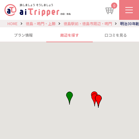
0
HOME
徳島・鳴門・上勝
徳島駅前・徳島市周辺・鳴門
明治30年
プラン情報
周辺を探す
口コミを見る