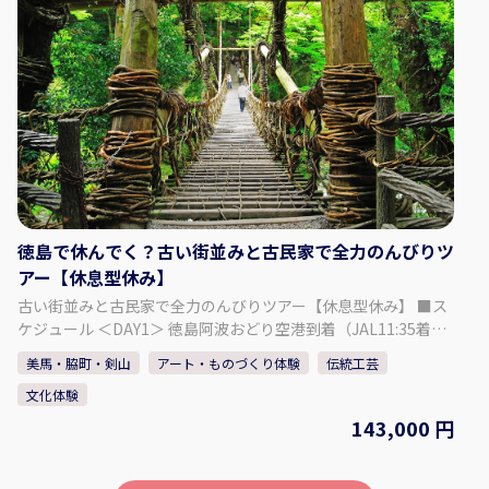
感いただきます。山の息吹を映す新茶と、自ら火にかけて焙煎
し仕上げるほうじ茶。香りが立ちのぼる瞬間 ー そこには、祖谷
の暮らしの温もりが宿っています。 【祖谷食卓体験（共同調
理）】 地元食材を使った家庭料理を共同調理し実食。 ◇料金
（お一人様） （小学生以上）：6,000円 ◇時間・期間 体験可能
な時間： ① 10:00～ 所要時間：約3時間 ◇人数・年齢制限 最少
催行人数：2名 最高人数：4名 ※1名の場合は要相談・内容によ
り実施可否判断 ◇注意事項 ・冬季のご来訪について： ① 冬季
は雪が降る場合があります。 ノーマルタイヤでの走行は大変危
険ですのでお控えください。 ② 集落までは山道や急な坂道がご
ざいます。 ③ 運転に不安のある方や、雪道に慣れていない方
徳島で休んでく？古い街並みと古民家で全力のんびりツ
は、 タクシーの利用をご検討ください。 【事業者情報】 未来
アー【休息型休み】
郷祖谷 ◇住所 〒778-0101 徳島県三好市西祖谷山村重末555
古い街並みと古民家で全力のんびりツアー【休息型休み】 ■ス
◇SNS Instagram：@miraigoiya.official
ケジュール ＜DAY1＞ 徳島阿波おどり空港到着（JAL11:35着）
レンタカーお手続き 道の駅くるくるなると（12:30～13:30）＝
美馬・脇町・剣山
アート・ものづくり体験
伝統工芸
＝脇町うだつの街並み ガイド付き散策と阿波天然藍染やまうち
文化体験
うだつ工房にて藍染体験（14:30～16:30）＝＝折目邸 遊懐
（17:00） 【食事】朝食× 昼食× 夕食〇 【宿泊】折目邸 遊
143,000 円
懐 チェックイン 15:00 / チェックアウト 10:00 ＜DAY2＞ 折目邸
遊懐10:00出発＝＝祖谷渓谷 祖谷バレルサウナ@祖谷ふれあい