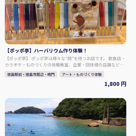
【ポッポ亭】ハーバリウム作り体験！
【ポッポ亭】 ポッポ亭は様々な“顔”を持つお店です。 飲食店・
カラオケ・ものづくりの体験教室、企業・団体様の店舗などの
展示やディスプレイをご依頼いただくこともございます。共通
徳島駅前・徳島市周辺・鳴門
アート・ものづくり体験
することは、お客様だけでなく、関わるすべてに笑顔になって
1,800 円
いただきたいという想い。皆様の日常に少しでも華やかさ、楽
しさをプラスできればと考えております。 【プラン内容】 ハー
バリウムとは「植物標本」という意味があります。ボトルなど
に植物を入れて、透明なオイルで満たします。ボトルに光が差
し込んだときの美しさは、いつまでも眺めていたくなります。
お好みの花材を選び、オリジナルのハーバリウムアイテムを作
ってみませんか？ ◇料金 ハーバリウムボールペン １本：
1,800円 ハーバリウムボールペン ２本：2,800円 ハーバリウム
ボトル 大： 3,800円 ハーバリウムボトル 中： 2,800円 ハー