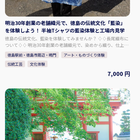
尾織布 〒779-3121 徳島県徳島市国府町和田189
明治30年創業の老舗織元で、徳島の伝統文化「藍染」
を体験しよう！ 半袖Tシャツの藍染体験と工場内見学
徳島の伝統文化、藍染を体験してみませんか？ ♢♢長尾織布に
ついて♢♢ 明治30年創業の老舗織元で、染めから織り、仕上げ
まで全工程を一貫作業で手掛けております。 主力商品である
徳島駅前・徳島市周辺・鳴門
アート・ものづくり体験
「阿波しじら織」という生地の製造に加え、藍染商品も取り扱
伝統工芸
文化体験
っております。 中でも天然の阿波藍染め染料で染めたしじら織
は「阿波正藍しじら織」と称され、伝統的工芸品に指定されて
7,000 円
おります。 徳島の美しい水と藍、そして匠達の技から生まれた
長尾織布の「阿波しじら織」と「藍染」。 本物の藍で、あなた
だけの半袖Tシャツを染め上げる事ができます。 ぜひ、体験・
見学にお越し下さい。 - - - - - - - - - - - プラン内容 - - - - - - - - -
- - - - - 半袖Tシャツ（1枚）の藍染体験 ・真っ白なTシャツを
染めることができます。 ・思い通りの模様や色の濃さに仕上
がるよう、スタッフが丁寧にレクチャーいたします。 ・出来
上がった作品は、当日お持ち帰りいただけます。 「阿波じしら
織」工場内見学 ・伝統工芸品「阿波しじら織」の工場内をご
案内いたします。 ・歴史ある木造建築や鋸屋根の見学、今で