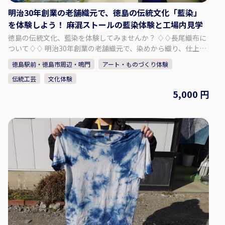
明治30年創業の老舗織元で、徳島の伝統文化「藍染」
を体験しよう！ 麻混ストールの藍染体験と工場内見学
徳島の伝統文化、藍染を体験してみませんか？ ♢♢長尾織布に
ついて♢♢ 明治30年創業の老舗織元で、染めから織り、仕上げ
まで全工程を一貫作業で手掛けております。 主力商品である
徳島駅前・徳島市周辺・鳴門
アート・ものづくり体験
「阿波しじら織」という生地の製造に加え、藍染商品も取り扱
伝統工芸
文化体験
っております。 中でも天然の阿波藍染め染料で染めたしじら織
は「阿波正藍しじら織」と称され、伝統的工芸品に指定されて
5,000 円
おります。 徳島の美しい水と藍、そして匠達の技から生まれた
長尾織布の「阿波しじら織」と「藍染」。 本物の藍で、あなた
だけの麻混ストールを染め上げる事ができます。 ぜひ、体験・
見学にお越し下さい。 - - - - - - - - - - - プラン内容 - - - - - - - - -
- - - - - 麻混ストール（1枚）の藍染体験 ・通気性の良い、夏
や普段使いにぴったりの生地です。 ・真っ白なストールを染
めることができます。 ・思い通りの模様や色の濃さに仕上が
るよう、スタッフが丁寧にレクチャーいたします。 ・出来上
がった作品は、当日お持ち帰りいただけます。 「阿波じしら
織」工場内見学 ・伝統工芸品「阿波しじら織」の工場内をご
案内いたします。 ・歴史ある木造建築や鋸屋根の見学、今で
は珍しい手織機の体験をすることができます。 【集合場所】 長