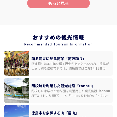
公園（11:30～13:00）＝＝祖谷のかずら橋（13:10～14:00）＝
もっと見る
＝桃源郷祖谷の山里（15:00） 【食事】朝食〇 昼食× 夕食
〇 【宿泊】桃源郷祖谷の山里 チェックイン 15:00 / チェック
アウト 10:00 ＜DAY3＞ 桃源郷祖谷の山里10:00出発＝＝ 和の宿
ホテル祖谷温泉 日帰り入浴（11:00～12:00）＝＝徳島阿波おど
り空港16:50（JAL17:45発）→東京/羽田空港 【食事】朝食×
昼食× 夕食× ■最少催行人員：2名 ■添乗員は同行いたしま
おすすめの観光情報
せん。 出発除外日 4/29～4/30 5/01～5/09 7/18～7/20 8/08～
8/16 9/19～9/23 ※写真はすべてイメージです。 ※行程内の時
Recommended Tourism Information
間は大まかな目安です。
踊る阿呆に見る阿呆「阿波踊り」
阿波踊りは400年を超す歴史があるともいわれ、徳島が
世界に誇る伝統芸能です。徳島市では毎年8月11日の前
夜祭を皮切りに、12日から15日までの間、演舞場や街中
のいたるところで乱舞が繰り広げられます。国内外から
多くの観光客が訪れる日本有数の祭りです。三味線や
閉校跡を利用した観光施設「tonaru」
鉦、太鼓などの鳴り物の音色に合わせた大編成での一糸
閉校した小学校と幼稚園を利活用した観光施設「tonaru
乱れぬ踊りが「徳島の夏」を彩ります。
SETO（トナル瀬戸）」と「tonaru SHIMADA（トナル島
田）」が2024年6月1日に誕生。tonaru SETOでは体育館
をリノベーションした円形シアターでの阿波おどり鑑賞
や、ウチノ海に浮かぶイカダでの釣り体験ができ、
徳島市を象徴する山「眉山」
tonaru SHIMADAではキャンプが楽しめます。建築家・増