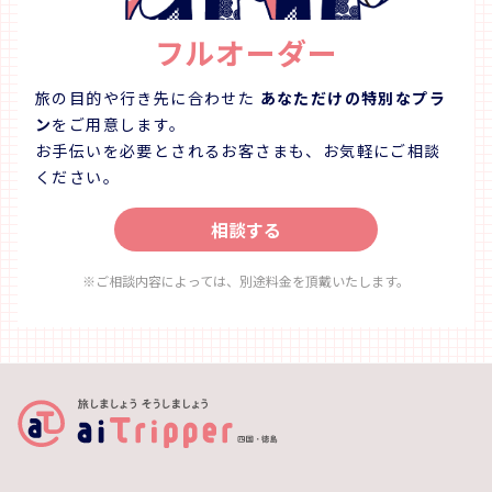
丁寧にレクチャーいたします。 ・出来上がった作品
お持ち帰りいただ
フルオーダー
は、当日お持ち帰りいただけます。 「阿波じしら織」工
・伝統
場内見学 ・伝統工芸品「阿波しじら織」の工場内をご
します。
案内いたします。 ・歴史ある木造建築や鋸屋根の見
珍しい手織
旅の目的や行き先に合わせた
あなただけの特別なプラ
学、今では珍しい手織機の体験をすることができます。
所】 長尾
ン
をご用意します。
【集合場所】 長尾織布 〒779-3121 徳島県徳島市国府
お手伝いを必要とされるお客さまも、お気軽にご相談
町和田189
ください。
相談する
※ご相談内容によっては、別途料金を頂戴いたします。