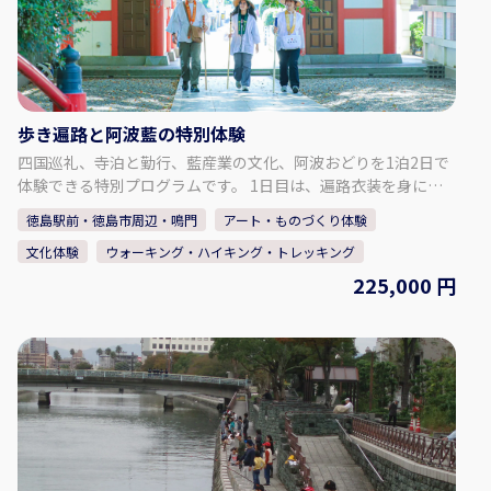
は珍しい手織機の体験をすることができます。 【集合場所】 長
尾織布 〒779-3121 徳島県徳島市国府町和田189
歩き遍路と阿波藍の特別体験
四国巡礼、寺泊と勤行、藍産業の文化、阿波おどりを1泊2日で
体験できる特別プログラムです。 1日目は、遍路衣装を身に着
け、歩き遍路を体験。お遍路に精通した専属の通訳ガイドと一
徳島駅前・徳島市周辺・鳴門
アート・ものづくり体験
緒に、1番札所 霊山寺から4番札所 大日寺まで歩きます。 6番札
文化体験
ウォーキング・ハイキング・トレッキング
所 安楽寺の宿坊に泊まり、夜の勤行体験と非公開の多宝塔の特
別視察ができます。 2日目は藍の館へ。藍染体験や学芸員によ
225,000 円
る藍の館案内の他、西座敷で特別に阿波おどりの貸切公演を鑑
賞！有名連と一緒におどる体験もできます。 【内容に関して】
お一人様あたり 1名参加の場合 225,000円～ 2名参加の場合
200,000円～ 3名～4名参加の場合 125,000円～ 5名～9名参加
の場合 100,000円～ 10名様以上 75,000円～ ・朝食1回、昼
食2回、夕食1回 ・英語通訳案内士付き ・お遍路衣装（すげ笠：
カバー付き、金剛杖：カバー付き、輪袈裟、袖付白衣） ・歩き
遍路時は車のサポートバス（小型または中型バス）がついてい
ます ジャンボタクシーやセダンタクシーへの変更も可能です