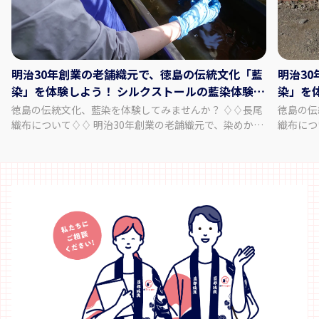
明治30年創業の老舗織元で、徳島の伝統文化「藍
明治3
染」を体験しよう！ シルクストールの藍染体験と
染」を
工場内見学
場内見
徳島の伝統文化、藍染を体験してみませんか？ ♢♢長尾
徳島の伝統
織布について♢♢ 明治30年創業の老舗織元で、染めから
織布につ
織り、仕上げまで全工程を一貫作業で手掛けておりま
織り、仕
す。 主力商品である「阿波しじら織」という生地の製造
す。 主
に加え、藍染商品も取り扱っております。 中でも天然の
に加え、
阿波藍染め染料で染めたしじら織は「阿波正藍しじら
阿波藍染
織」と称され、伝統的工芸品に指定されております。 徳
織」と称
島の美しい水と藍、そして匠達の技から生まれた長尾織
島の美し
布の「阿波しじら織」と「藍染」。 本物の藍で、あなた
布の「阿
だけのシルクストールを染め上げる事ができます。 ぜ
だけの半
ひ、体験・見学にお越し下さい。 - - - - - - - - - - - プラン
体験・見学にお越し下さい
内容 - - - - - - - - - - - - - - シルクストール（1枚）の藍染
- - - - - - - - - - 
体験 ・上質でなめらかな肌触りのストールです。 ・
真っ白な
真っ白なシルクストールを染めることができます。 ・
りの模様
思い通りの模様や色の濃さに仕上がるよう、スタッフが
レクチャ