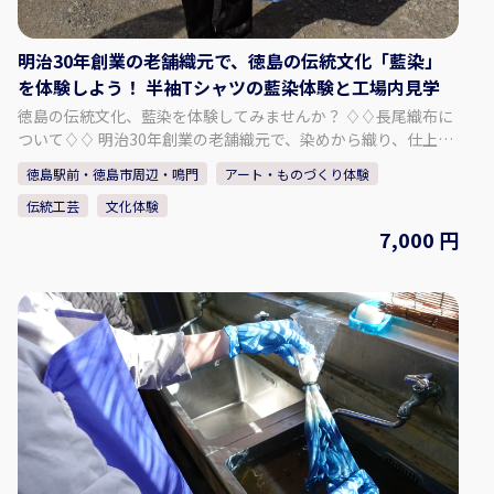
明治30年創業の老舗織元で、徳島の伝統文化「藍染」
を体験しよう！ 半袖Tシャツの藍染体験と工場内見学
徳島の伝統文化、藍染を体験してみませんか？ ♢♢長尾織布に
ついて♢♢ 明治30年創業の老舗織元で、染めから織り、仕上げ
まで全工程を一貫作業で手掛けております。 主力商品である
徳島駅前・徳島市周辺・鳴門
アート・ものづくり体験
「阿波しじら織」という生地の製造に加え、藍染商品も取り扱
伝統工芸
文化体験
っております。 中でも天然の阿波藍染め染料で染めたしじら織
は「阿波正藍しじら織」と称され、伝統的工芸品に指定されて
7,000 円
おります。 徳島の美しい水と藍、そして匠達の技から生まれた
長尾織布の「阿波しじら織」と「藍染」。 本物の藍で、あなた
だけの半袖Tシャツを染め上げる事ができます。 ぜひ、体験・
見学にお越し下さい。 - - - - - - - - - - - プラン内容 - - - - - - - - -
- - - - - 半袖Tシャツ（1枚）の藍染体験 ・真っ白なTシャツを
染めることができます。 ・思い通りの模様や色の濃さに仕上
がるよう、スタッフが丁寧にレクチャーいたします。 ・出来
上がった作品は、当日お持ち帰りいただけます。 「阿波じしら
織」工場内見学 ・伝統工芸品「阿波しじら織」の工場内をご
案内いたします。 ・歴史ある木造建築や鋸屋根の見学、今で
は珍しい手織機の体験をすることができます。 【集合場所】 長