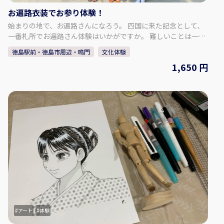
お遍路衣装でお参り体験！
始まりの地で、お遍路さんになろう。 四国に来た記念として、
一番札所でお遍路さん体験はいかがですか。 難しいことは一切
ございません。 季節を問わずご体験いただけます。 公認先達の
徳島駅前・徳島市周辺・鳴門
文化体験
認定を受けたスタッフの楽しいレクチャーとともに、 「お遍路
1,650 円
レンタル衣装」で思い出や知識を深めてください。 当店スタッ
フでよければ、カメラでの撮影などもお手伝いさせていただき
ます。 ★☆集合場所★☆ 門前一番街 （一番札所 霊山寺前）
〒779-0236 徳島県鳴門市大麻町板東西山田29−６ ◇鳴門ICより
車で約15分 ◇板野ICより車で約5分
アート
体験