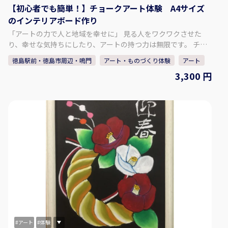
【初心者でも簡単！】チョークアート体験 A4サイズ
https://twitter.com/suzunokikun1
のインテリアボード作り
「アートの力で人と地域を幸せに」 見る人をワクワクさせた
り、幸せな気持ちにしたり、アートの持つ力は無限です。 チョ
ークアート看板製作を通して、人と人とのつながりを大切に
徳島駅前・徳島市周辺・鳴門
アート・ものづくり体験
アート
し、「描くことの楽しさ」を皆さまに知っていただければと思
3,300 円
います。 - - - - - - - - - - - - - - - - - - - - - - - - - - - - - - - - - - - - - -
♢体験内容♢ チョークアート体験・・・A4サイズのインテリア
ボード作りをお楽しみください。 「ハンバーガー」または「カ
ップケーキ＆コーヒー」 どちらかお好きなデザインをお選びい
ただけます。 下絵・見本があるので、初心者の方でも安心して
お楽しみいただけます。 まずは、気軽にチャレンジしてみまし
ょう！ - - - - - - - - - - - - - - - - - - - - - - - - - - - - - - - - - - - - - -
♢対象年齢♢ 小学生以上～（低学年のお子様は保護者の同伴が
必要です。） ♢参加人数♢ 最大4名様まで ♢すずの木アートデ
ザインについて♢ 日・祝日・年末年始は休みですが、体験希望
があれば開催します。 定休日で体験をご希望の方はお問い合わ
せください。 お問い合わせ：info@suzunokiartd.com ♢SNS
はこちら♢ 【公式ＨＰ】 https://suzunokiartd.com/
【Instagram】 https://www.instagram.com/chroniel05/
アート
体験
【Facebook】 https://www.facebook.com/suzunokiartd/