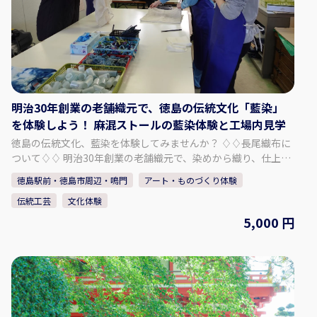
織」工場内見学 ・伝統工芸品「阿波しじら織」の工場内をご
案内いたします。 ・歴史ある木造建築や鋸屋根の見学、今で
は珍しい手織機の体験をすることができます。 【集合場所】 長
尾織布 〒779-3121 徳島県徳島市国府町和田189
明治30年創業の老舗織元で、徳島の伝統文化「藍染」
を体験しよう！ 麻混ストールの藍染体験と工場内見学
徳島の伝統文化、藍染を体験してみませんか？ ♢♢長尾織布に
ついて♢♢ 明治30年創業の老舗織元で、染めから織り、仕上げ
まで全工程を一貫作業で手掛けております。 主力商品である
徳島駅前・徳島市周辺・鳴門
アート・ものづくり体験
「阿波しじら織」という生地の製造に加え、藍染商品も取り扱
伝統工芸
文化体験
っております。 中でも天然の阿波藍染め染料で染めたしじら織
は「阿波正藍しじら織」と称され、伝統的工芸品に指定されて
5,000 円
おります。 徳島の美しい水と藍、そして匠達の技から生まれた
長尾織布の「阿波しじら織」と「藍染」。 本物の藍で、あなた
だけの麻混ストールを染め上げる事ができます。 ぜひ、体験・
見学にお越し下さい。 - - - - - - - - - - - プラン内容 - - - - - - - - -
- - - - - 麻混ストール（1枚）の藍染体験 ・通気性の良い、夏
や普段使いにぴったりの生地です。 ・真っ白なストールを染