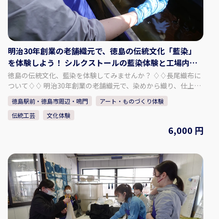
尾織布 〒779-3121 徳島県徳島市国府町和田189
明治30年創業の老舗織元で、徳島の伝統文化「藍染」
を体験しよう！ シルクストールの藍染体験と工場内見
学
徳島の伝統文化、藍染を体験してみませんか？ ♢♢長尾織布に
ついて♢♢ 明治30年創業の老舗織元で、染めから織り、仕上げ
まで全工程を一貫作業で手掛けております。 主力商品である
徳島駅前・徳島市周辺・鳴門
アート・ものづくり体験
「阿波しじら織」という生地の製造に加え、藍染商品も取り扱
伝統工芸
文化体験
っております。 中でも天然の阿波藍染め染料で染めたしじら織
は「阿波正藍しじら織」と称され、伝統的工芸品に指定されて
6,000 円
おります。 徳島の美しい水と藍、そして匠達の技から生まれた
長尾織布の「阿波しじら織」と「藍染」。 本物の藍で、あなた
だけのシルクストールを染め上げる事ができます。 ぜひ、体
験・見学にお越し下さい。 - - - - - - - - - - - プラン内容 - - - - - -
- - - - - - - - シルクストール（1枚）の藍染体験 ・上質でなめ
らかな肌触りのストールです。 ・真っ白なシルクストールを
染めることができます。 ・思い通りの模様や色の濃さに仕上
がるよう、スタッフが丁寧にレクチャーいたします。 ・出来
上がった作品は、当日お持ち帰りいただけます。 「阿波じしら