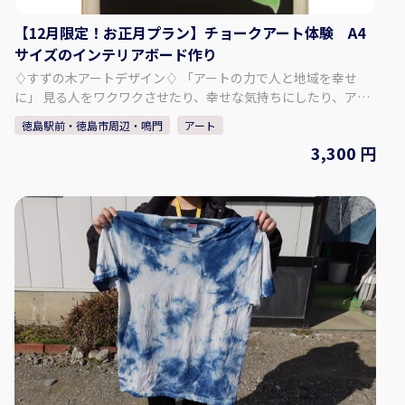
【Twitter】 https://twitter.com/suzunokikun1
【12月限定！お正月プラン】チョークアート体験 A4
サイズのインテリアボード作り
♢すずの木アートデザイン♢ 「アートの力で人と地域を幸せ
に」 見る人をワクワクさせたり、幸せな気持ちにしたり、アー
トの持つ力は無限です。 チョークアート看板製作を通して、人
徳島駅前・徳島市周辺・鳴門
アート
と人とのつながりを大切にし、「描くことの楽しさ」を皆さま
3,300 円
に知っていただければと思います。 - - - - - - - - - - - - - - - - - - -
- - - - - - - - - - - - - - - - - - - ♢体験内容♢ チョークアート体験
12月限定のプランです！ お正月リースを描きます。 A4サイズ
のインテリアボード作りをお楽しみください。 下絵・見本があ
るので、初心者の方でも安心してお楽しみいただけます。 まず
は、気軽にチャレンジしてみましょう！ - - - - - - - - - - - - - - - -
- - - - - - - - - - - - - - - - - - - - - - ♢対象年齢♢ 小学生以上～（低
学年のお子様は保護者の同伴が必要です。） ♢参加人数♢ 最大
4名様まで ♢SNSはこちら♢ 【公式ＨＰ】
https://suzunokiartd.com/ 【Instagram】
https://www.instagram.com/chroniel05/ 【Facebook】
https://www.facebook.com/suzunokiartd/ 【Twitter】
https://twitter.com/suzunokikun1