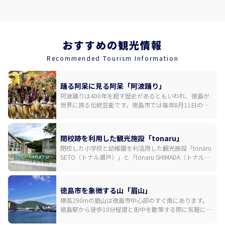
食2回、夕食1回 ・英語通訳案内士付き ・お遍路衣装（すげ笠：
カバー付き、金剛杖：カバー付き、輪袈裟、袖付白衣） ・歩き
遍路時は車のサポートバス（小型または中型バス）がついてい
ます ジャンボタクシーやセダンタクシーへの変更も可能です
おすすめの観光情報
・宿泊者多数の場合、安楽寺での夜の勤行体験はプライベート
での開催ができません ・安楽寺でのお部屋は基本、洋室バスト
Recommended Tourism Information
イレ付となります 和室（バス・トイレは部屋の外）はオプシ
ョンとなります。 ・前泊は基本料金に含まれておりません。必
踊る阿呆に見る阿呆「阿波踊り」
要に応じて手配します ・添乗員は同行しません。オプションで
阿波踊りは400年を超す歴史があるともいわれ、徳島が
付けることができます ご希望に応じてご対応させていただきま
世界に誇る伝統芸能です。徳島市では毎年8月11日の前
す。 お気軽にお問い合わせください。 【問い合わせ先】 株式会
夜祭を皮切りに、12日から15日までの間、演舞場や街中
社エアトラベル徳島 TEL：088-600-8560 E-mail：
のいたるところで乱舞が繰り広げられます。国内外から
aitripper@air-travel.jp
多くの観光客が訪れる日本有数の祭りです。三味線や
閉校跡を利用した観光施設「tonaru」
鉦、太鼓などの鳴り物の音色に合わせた大編成での一糸
閉校した小学校と幼稚園を利活用した観光施設「tonaru
乱れぬ踊りが「徳島の夏」を彩ります。
SETO（トナル瀬戸）」と「tonaru SHIMADA（トナル島
田）」が2024年6月1日に誕生。tonaru SETOでは体育館
をリノベーションした円形シアターでの阿波おどり鑑賞
や、ウチノ海に浮かぶイカダでの釣り体験ができ、
徳島市を象徴する山「眉山」
tonaru SHIMADAではキャンプが楽しめます。建築家・増
標高290mの眉山は徳島市中心部のすぐ南にあります。
田友也氏が手掛けたモダニズム建築も見どころです。
徳島駅から徒歩10分程度と街中を散策する際に気軽に立
ち寄れるスポットながら、日中は穏やかな徳島市の街並