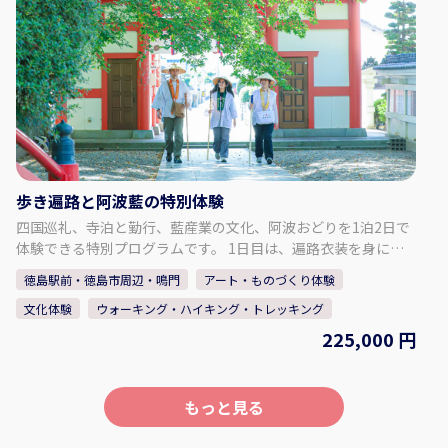
めることができます。 ・思い通りの模様や色の濃さに仕上が
るよう、スタッフが丁寧にレクチャーいたします。 ・出来上
がった作品は、当日お持ち帰りいただけます。 「阿波じしら
織」工場内見学 ・伝統工芸品「阿波しじら織」の工場内をご
案内いたします。 ・歴史ある木造建築や鋸屋根の見学、今で
は珍しい手織機の体験をすることができます。 【集合場所】 長
尾織布 〒779-3121 徳島県徳島市国府町和田189
歩き遍路と阿波藍の特別体験
四国巡礼、寺泊と勤行、藍産業の文化、阿波おどりを1泊2日で
体験できる特別プログラムです。 1日目は、遍路衣装を身に着
け、歩き遍路を体験。お遍路に精通した専属の通訳ガイドと一
徳島駅前・徳島市周辺・鳴門
アート・ものづくり体験
緒に、1番札所 霊山寺から4番札所 大日寺まで歩きます。 6番札
文化体験
ウォーキング・ハイキング・トレッキング
所 安楽寺の宿坊に泊まり、夜の勤行体験と非公開の多宝塔の特
別視察ができます。 2日目は藍の館へ。藍染体験や学芸員によ
225,000 円
る藍の館案内の他、西座敷で特別に阿波おどりの貸切公演を鑑
賞！有名連と一緒におどる体験もできます。 【内容に関して】
お一人様あたり 1名参加の場合 225,000円～ 2名参加の場合
もっと見る
200,000円～ 3名～4名参加の場合 125,000円～ 5名～9名参加
の場合 100,000円～ 10名様以上 75,000円～ ・朝食1回、昼