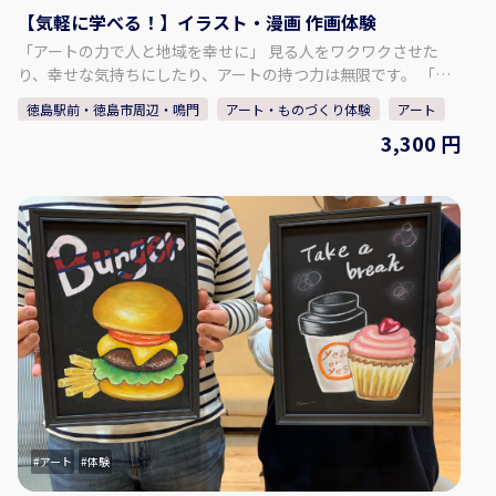
【気軽に学べる！】イラスト・漫画 作画体験
「アートの力で人と地域を幸せに」 見る人をワクワクさせた
り、幸せな気持ちにしたり、アートの持つ力は無限です。 「イ
ラスト・漫画体験」や「チョークアート看板製作」を通して、
徳島駅前・徳島市周辺・鳴門
アート・ものづくり体験
アート
人と人とのつながりを大切にし、「描くことの楽しさ」を皆さ
3,300 円
まに知っていただければと思います。 - - - - - - - - - - - - - - - - - -
- - - - - - - - - - - - - - - - - - - - ♢体験内容♢ イラスト・漫画体
験・・・マンガ用原稿用紙にオリジナルキャラクターの下書
き、ペン入れ、トーン貼りを体験していただきます。 誰でも描
けるようになる「女性、男性の顔の描き方」を学んでから体験
スタート！ 初めての方は基本からレクチャーします。 手ぶらで
ご参加ください。 - - - - - - - - - - - - - - - - - - - - - - - - - - - - - -- -
- - - - - - ♢対象年齢♢ 小学生以上～（低学年のお子様は保護者
の同伴が必要です。） ♢参加人数♢ 最大4名様まで ♢すずの木
アートデザインについて♢ 日・祝日・年末年始は休みですが、
体験希望があれば開催します。 定休日で体験をご希望の方はお
問い合わせください。 お問い合わせ：
info@suzunokiartd.com ♢SNSはこちら♢ 【公式ＨＰ】
https://suzunokiartd.com/ 【Instagram】
アート
体験
https://www.instagram.com/chroniel05/ 【Facebook】
https://www.facebook.com/suzunokiartd/ 【Twitter】