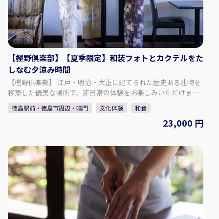
ゃんたちとの遊び方について理解したうえで、ご利用くださ
い。 ・猫スペースは、延長15分ごとに＋220円。 【事業者情
報】 保護猫カフェKATBOS ◇住所 徳島県徳島市福島2丁目2‐
10 1F ◇アクセス 車：徳島駅から約9分 徒歩：徳島駅から約27
分 ◇駐車場 あり（3か所計6台分、詳細は予約時に確認） ◇席
【樫野倶楽部】【夏季限定】和装フォトとカクテルをた
数 15席 ◇TEL 088-661-6069 ◇営業時間・定休日 営業時間：
しなむ夕涼み時間
11:00～20:00（ランチLO 14:30） 定休日：水曜日 ◇SNS
Instagram：
【樫野倶楽部】 江戸・明治・大正に建てられた歴史ある建物を
https://www.instagram.com/hogonekocafe_katbos/?hl=en
移築した優美な場所で、非日常の体験をお楽しみいただけま
◇ウェブサイト https://kat-bos.com/
す。 レトロな飴色シャンデリアや月見のためにつくられたバル
徳島駅前・徳島市周辺・鳴門
文化体験
和食
コニー・観月台など、古き良き時代の意匠が織りなす邸宅の美
23,000 円
は一見の価値あり。本館「樫野邸」、別邸「風雅庭」、観月邸
「梨宮」を四季折々の風景が楽しめる広大な庭園がつなげてい
ます。 【プラン内容】 和装での樫野倶楽部の自由散策と写真撮
影に、お酒が付いた「大人な夕涼みプラン」。夏季限定です。
お好きな和装をお選びいただき、着付けはプロが行います。自
由散策ののちには、バータイムを満喫。お客様のお好みをうか
がいながら、徳島素材を使ったオリジナルカクテルをご用意し
ます。 ・和装体験＋写真撮影 ・徳島素材でつくるオリジナルカ
クテル ※ 未成年の方にはソフトドリンクで対応いたします。 ◇
料金（お一人様） 23,000円 体験可能な日： 5月～9月（夏）