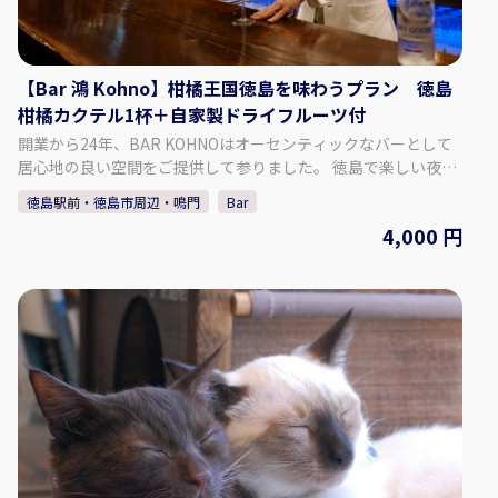
【Bar 鴻 Kohno】柑橘王国徳島を味わうプラン 徳島
柑橘カクテル1杯＋自家製ドライフルーツ付
開業から24年、BAR KOHNOはオーセンティックなバーとして
居心地の良い空間をご提供して参りました。 徳島で楽しい夜を
過ごすなら、ぜひ当店にお越しください！ 約1000種類のウイス
徳島駅前・徳島市周辺・鳴門
Bar
キーと地元徳島の柑橘、フルーツを使用したカクテルをメイン
4,000 円
に営業しております。 当店のスタッフは常にお客様に快適にお
過ごしいただけるよう努めております。 皆様のお越しをお待ち
しております。 【プラン内容】 柑橘王国徳島を味わうプラン ♢
料金 4,000円（税込） ♢料金に含まれるもの ・徳島柑橘
カクテル 1杯 ・自家製ドライフルーツ ・チャージ料金 【Bar 鴻
Kohnoについて】 ♢住所 徳島県徳島市栄町1丁目67-2橘ビル3F
♢営業時間 月曜～土曜 18:00～1:00 定休日 日曜 ​※月曜が祝日の
場合は日曜は営業いたします。 ♢SNS Instagram：barkohno
Twitter ：@barkohno 【予約方法】 カレンダーよりご希望の
日時、人数を選択し予約してください。 ※1グループ5名様まで
予約できます。 ※当日の予約は、直接お電話ください。