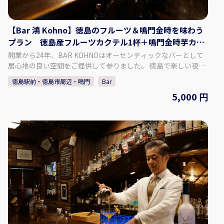
【Bar 鴻 Kohno】徳島のフルーツ＆鳴門金時を味わう
プラン 徳島産フルーツカクテル1杯＋鳴門金時芋カク
テル1杯＋自家製ドライフルーツ付
開業から24年、BAR KOHNOはオーセンティックなバーとして
居心地の良い空間をご提供して参りました。 徳島で楽しい夜を
過ごすなら、ぜひ当店にお越しください！ 約1000種類のウイス
徳島駅前・徳島市周辺・鳴門
Bar
キーと地元徳島の柑橘、フルーツを使用したカクテルをメイン
5,000 円
に営業しております。 当店のスタッフは常にお客様に快適にお
過ごしいただけるよう努めております。 皆様のお越しをお待ち
しております。 【プラン内容】 徳島のフルーツ＆鳴門金時を味
わうプラン ♢料金 5,000円（税込） ♢料金に含まれるも
の ・徳島産フルーツカクテル 1杯 ・鳴門金時芋カクテル 1杯
・自家製ドライフルーツ ・チャージ料金 【Bar 鴻 Kohnoにつ
いて】 ♢住所 徳島県徳島市栄町1丁目67-2橘ビル3F ♢営業時間
月曜～土曜 18:00～1:00 定休日 日曜 ​※月曜が祝日の場合は日曜
は営業いたします。 ♢SNS Instagram：barkohno Twitter ：
@barkohno 【予約方法】 カレンダーよりご希望の日時、人数
を選択し予約してください。 ※1グループ5名様まで予約できま
す。 ※当日の予約は、直接お電話ください。