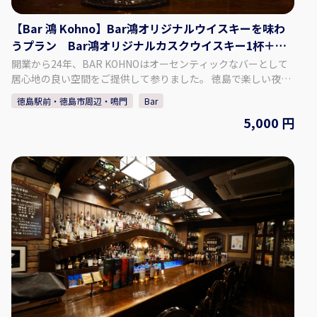
【Bar 鴻 Kohno】Bar鴻オリジナルウイスキーを味わ
うプラン Bar鴻オリジナルカスクウイスキー1杯＋自
家製ドライフルーツ付
開業から24年、BAR KOHNOはオーセンティックなバーとして
居心地の良い空間をご提供して参りました。 徳島で楽しい夜を
過ごすなら、ぜひ当店にお越しください！ 約1000種類のウイス
徳島駅前・徳島市周辺・鳴門
Bar
キーと地元徳島の柑橘、フルーツを使用したカクテルをメイン
5,000 円
に営業しております。 当店のスタッフは常にお客様に快適にお
過ごしいただけるよう努めております。 皆様のお越しをお待ち
しております。 【プラン内容】 Bar鴻オリジナルウイスキーを
味わうプラン ♢料金 5,000円（税込） ♢料金に含まれるも
の ・Bar鴻オリジナルカスクウイスキー 1杯 ・自家製ドライ
フルーツ ・チャージ料金 【Bar 鴻 Kohnoについて】 ♢住所 徳
島県徳島市栄町1丁目67-2橘ビル3F ♢営業時間 月曜～土曜
18:00～1:00 定休日 日曜 ​※月曜が祝日の場合は日曜は営業いた
します。 ♢SNS Instagram：barkohno Twitter ：
@barkohno 【予約方法】 カレンダーよりご希望の日時、人数
を選択し予約してください。 ※1グループ5名様まで予約できま
す。 ※当日の予約は、直接お電話ください。