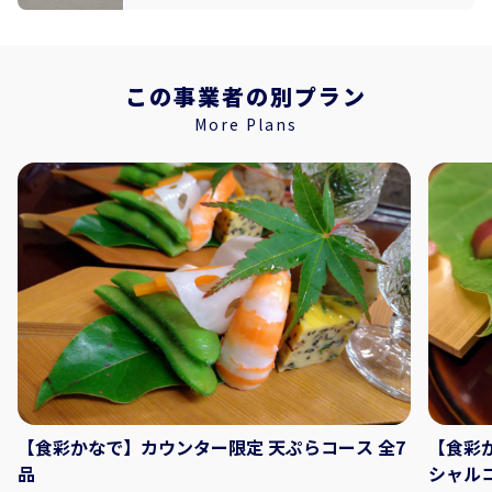
俗文化財「阿波人形浄瑠璃」が毎日上演されています。
多彩な音色で語りを支える義太夫三味線、三人遣いで操
られる情感ある人形の動きに引き込まれる約30分の鑑賞
時間はあっという間。住宅地の中に佇む趣あるお屋敷の
中には、江戸時代に藍の取り引きによって花開いた豊か
この事業者の別プラン
な日本の伝統芸能が今も息づいています。【有料】
More Plans
【食彩かなで】カウンター限定 天ぷらコース 全7
【食彩
品