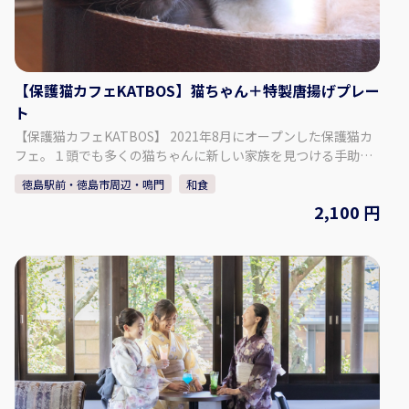
【保護猫カフェKATBOS】猫ちゃん＋特製唐揚げプレー
ト
【保護猫カフェKATBOS】 2021年8月にオープンした保護猫カ
フェ。１頭でも多くの猫ちゃんに新しい家族を見つける手助け
ができれば、との思いで始めたお店です。 木のぬくもりとやわ
徳島駅前・徳島市周辺・鳴門
和食
らかい日差しを感じる店内は、カフェスペースと猫スペースに
2,100 円
分かれています。 カフェスペースからも、窓ごしに猫ちゃんた
ちを眺めることができるのでアレルギーの方も安心です。 在籍
する”猫スタッフ”は、いつも自由に過ごしています。 人気の特
製唐揚げプレートは、KATBOSの定番メニューです！ 【プラン
内容】 猫＋特製唐揚げプレートプラン ◇料金 2,100円 ◇セッ
トメニュー ・猫スペース（60分）ご利用料金 ・１ドリンク ・
KATBOS特製唐揚げプレート（写真はイメージです） ◇時間・
期間 体験可能な日：毎日（水曜日以外） 体験可能な時間：
11:00 ～ 14:00 所要時間：約2時間 ◇人数・年齢制限 年齢制
限：5歳以上 ◇注意事項 ・猫スペースに入室の際には注意点が
ございます。スタッフにお声がけのうえ、注意事項および猫ち