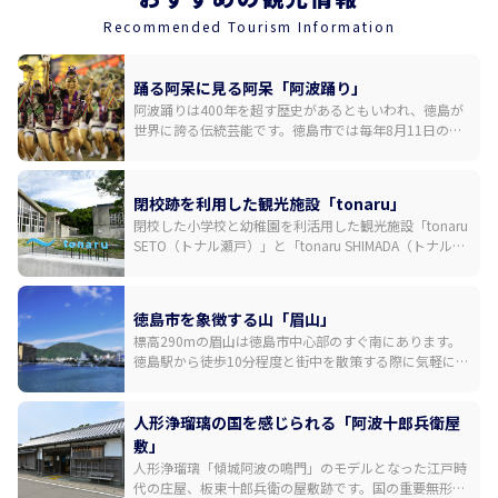
20:00 所要時間：約2時間 ◇人数・年齢制限 最少催行人数：2人
Recommended Tourism Information
最高人数：15人 年齢制限：13歳以上（中学生） 【事業者情
報】 樫野倶楽部 ◇住所 板野郡松茂町広島北川向四ノ越２９−１
◇アクセス 車：徳島とくとくターミナル下車 徒歩約5分 タクシ
踊る阿呆に見る阿呆「阿波踊り」
ー：JR徳島駅よりタクシーで約20分 バス：阿波おどり空港より
阿波踊りは400年を超す歴史があるともいわれ、徳島が
徳島バス空港線「松茂」もしくは「中喜来東」下車 徒歩約5分
世界に誇る伝統芸能です。徳島市では毎年8月11日の前
夜祭を皮切りに、12日から15日までの間、演舞場や街中
◇駐車場 あり ◇TEL 088-699-1007 ◇営業時間・定休日 営業
のいたるところで乱舞が繰り広げられます。国内外から
日：月、木、金、土、日 営業時間：11:00 ～ 18:00 定休日：
多くの観光客が訪れる日本有数の祭りです。三味線や
火、水（（祝日の場合は営業） ◇SNS インスタグラム：
閉校跡を利用した観光施設「tonaru」
鉦、太鼓などの鳴り物の音色に合わせた大編成での一糸
https://www.instagram.com/kashinoclub/ ◇ウェブサイト
閉校した小学校と幼稚園を利活用した観光施設「tonaru
乱れぬ踊りが「徳島の夏」を彩ります。
https://www.kashino.jp/
SETO（トナル瀬戸）」と「tonaru SHIMADA（トナル島
田）」が2024年6月1日に誕生。tonaru SETOでは体育館
をリノベーションした円形シアターでの阿波おどり鑑賞
や、ウチノ海に浮かぶイカダでの釣り体験ができ、
徳島市を象徴する山「眉山」
tonaru SHIMADAではキャンプが楽しめます。建築家・増
標高290mの眉山は徳島市中心部のすぐ南にあります。
田友也氏が手掛けたモダニズム建築も見どころです。
徳島駅から徒歩10分程度と街中を散策する際に気軽に立
ち寄れるスポットながら、日中は穏やかな徳島市の街並
み、夜は素晴らしい夜景が高揚感を誘ってくれます。山
頂展望台へは、自然を感じながら30分程度で登り切れる
人形浄瑠璃の国を感じられる「阿波十郎兵衛屋
ハイキングコース、国道192号からと438号からの二つ
敷」
のドライブルートのほか、ふもとの阿波おどり会館から
人形浄瑠璃「傾城阿波の鳴門」のモデルとなった江戸時
山頂までロープウェイがあります。
代の庄屋、板東十郎兵衛の屋敷跡です。国の重要無形民