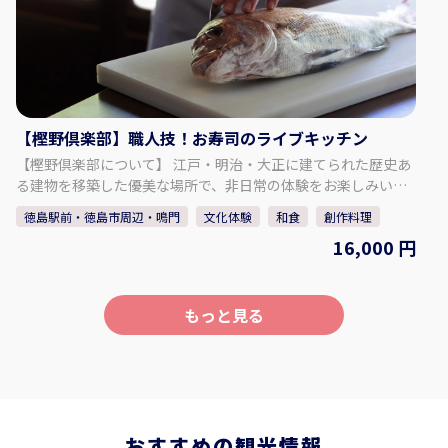
月、木、金 体験可能な時間：16時30分～、17
時～ 所要時間：約1時間30分 ◇人数・年齢制限 最少催行人数：
2人 最高人数：8人 年齢制限：13歳以上（中学生） 【事業者情
報】 樫野倶楽部 ◇住所 板野郡松茂町広島北川向四ノ越２９−１
◇アクセス 車：徳島とくとくターミナル下車 徒歩約5分 タクシ
ー：JR徳島駅よりタクシーで約20分 バス：阿波おどり空港より
【樫野倶楽部】職人技！お寿司のライブキッチン
徳島バス空港線「松茂」もしくは「中喜来東」下車 徒歩約5分
◇駐車場 あり ◇TEL 088-699-1007 ◇営業時間・定休日 営業
【樫野倶楽部について】 江戸・明治・大正に建てられた歴史あ
日：月、木、金、土、日 営業時間：11:00 ～ 18:00 定休日：
る建物を移築した優美な場所で、非日常の体験をお楽しみいた
火、水（（祝日の場合は営業） ◇SNS インスタグラム：
だけます。 レトロな飴色シャンデリアや月見のためにつくられ
徳島駅前・徳島市周辺・鳴門
文化体験
和食
創作料理
https://www.instagram.com/kashinoclub/ ◇ウェブサイト
たバルコニー・観月台など、古き良き時代の意匠が織りなす邸
16,000 円
https://www.kashino.jp/
宅の美は一見の価値あり。本館「樫野邸」、別邸「風雅庭」、
観月邸「梨宮」を四季折々の風景が楽しめる広大な庭園がつな
げています。 【プラン内容】 料理人の調理風景は、なかなか見
ることができません。 今回のプランは、目の前で、鮮魚をさば
もっと見る
くところから寿司を握るところまで楽しめるライブキッチン方
式です。 職人の技を眺めつつ、おいしいお寿司を味わってくだ
さい。 5月から9月にかけては、線香花火のプレゼントもありま
す。 ・鮮魚解体 ・実演寿司 (10貫+椀物) ・花火(5－9月) ◇料
金（お一人様） 16,000円 体験可能な日： 月、木、金 体験可能
な時間：17:30～ ※5-9月（夏）のみ花火特典付き 19:30～
おすすめの観光情報