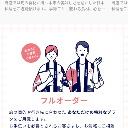
当店では旬の食材が持つ本来の美味しさを活かした日本
当店では
料理をご堪能頂けます。 季節ごとに変わる食材、心を込
料理をご
めて見た目も楽しんで頂けるように、ご提供致します。
めて見た
ご提供するコースにはメニューはご用意しておりませ
ご提供す
ん、次の一品を心待ちにして頂きたいのでコースの内容
ん、次の
も当日の仕入れが終わるまで決まっておりません。 ご予
も当日の
約時にアレルギーなどのご相談も承ります、季節の食材
約時にア
本来の旨味を是非ご堪能下さい。 【食彩かなで】 〒770-
本来の旨味を是
0934 徳島県徳島市秋田町２丁目８ ＡⅡＫビル １Ｆ
承ります。
〒770-
フルオーダー
旅の目的や行き先に合わせた
あなただけの特別なプラ
ン
をご用意します。
お手伝いを必要とされるお客さまも、お気軽にご相談