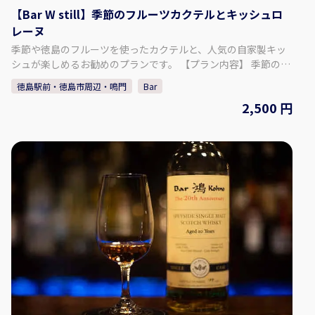
【Bar W still】季節のフルーツカクテルとキッシュロ
レーヌ
季節や徳島のフルーツを使ったカクテルと、人気の自家製キッ
シュが楽しめるお勧めのプランです。 【プラン内容】 季節のフ
ルーツカクテルとキッシュロレーヌ ♢料金 2500円（税込）
徳島駅前・徳島市周辺・鳴門
Bar
1 季節のフルーツカクテル ※複数の中からお選びいただけま
2,500 円
す。 ※ノンアルコールでも大丈夫です。 2 お通し 3 キッシュ
ロレーヌ （ベーコンとグリュイエールチーズ） 上記がセットに
なります。※チャージ料込 【Bar W still について】 ♢住所 〒
770-0934 徳島県徳島市秋田町１丁目２３ プラザパートⅡ ３階
♢営業時間 月曜～土曜 18:30～1:30 定休日 / 日曜日 (連休時は最
終日) ​ ♢SNS Instagram：barwstill Twitter ：@barwstill 【予
約方法】 カレンダーよりご希望の日時、人数を選択し予約して
ください。 ※当日の予約は、直接お電話ください。