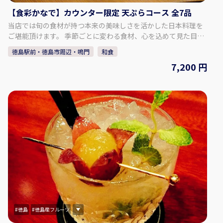
【食彩かなで】カウンター限定 天ぷらコース 全7品
当店では旬の食材が持つ本来の美味しさを活かした日本料理を
ご堪能頂けます。 季節ごとに変わる食材、心を込めて見た目も
楽しんで頂けるように、ご提供致します。 ご提供するコースに
徳島駅前・徳島市周辺・鳴門
和食
はメニューはご用意しておりません、次の一品を心待ちにして
7,200 円
頂きたいのでコースの内容も当日の仕入れが終わるまで決まっ
ておりません。 ご予約時にアレルギーなどのご相談も承りま
す、季節の食材本来の旨味を是非ご堪能下さい。 【食彩かな
で】 〒770-0934 徳島県徳島市秋田町２丁目８ ＡⅡＫビル １Ｆ
徳島
徳島産フルーツ