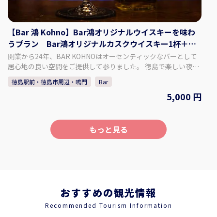
【Bar 鴻 Kohno】Bar鴻オリジナルウイスキーを味わ
うプラン Bar鴻オリジナルカスクウイスキー1杯＋自
家製ドライフルーツ付
開業から24年、BAR KOHNOはオーセンティックなバーとして
居心地の良い空間をご提供して参りました。 徳島で楽しい夜を
過ごすなら、ぜひ当店にお越しください！ 約1000種類のウイス
徳島駅前・徳島市周辺・鳴門
Bar
キーと地元徳島の柑橘、フルーツを使用したカクテルをメイン
5,000 円
に営業しております。 当店のスタッフは常にお客様に快適にお
過ごしいただけるよう努めております。 皆様のお越しをお待ち
しております。 【プラン内容】 Bar鴻オリジナルウイスキーを
味わうプラン ♢料金 5,000円（税込） ♢料金に含まれるも
もっと見る
の ・Bar鴻オリジナルカスクウイスキー 1杯 ・自家製ドライ
フルーツ ・チャージ料金 【Bar 鴻 Kohnoについて】 ♢住所 徳
島県徳島市栄町1丁目67-2橘ビル3F ♢営業時間 月曜～土曜
18:00～1:00 定休日 日曜 ​※月曜が祝日の場合は日曜は営業いた
します。 ♢SNS Instagram：barkohno Twitter ：
@barkohno 【予約方法】 カレンダーよりご希望の日時、人数
おすすめの観光情報
を選択し予約してください。 ※1グループ5名様まで予約できま
Recommended Tourism Information
す。 ※当日の予約は、直接お電話ください。