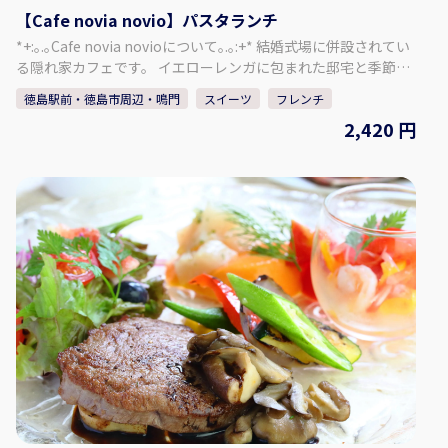
【Cafe novia novio】パスタランチ
*+:｡.｡Cafe novia novioについて｡.｡:+* 結婚式場に併設されてい
る隠れ家カフェです。 イエローレンガに包まれた邸宅と季節を
感じるガーデンを眺めながら、お料理とお喋りを楽しんで、体
徳島駅前・徳島市周辺・鳴門
スイーツ
フレンチ
も心もほころぶひとときを。 居心地の良さに時間を忘れて、非
2,420 円
日常のゆったりとした時間をお過ごしください。 ＜メニュー＞
お好きなパスタ・サラダorスープ・フォカッチャ・ミニスイー
ツ・選べるドリンク 丁寧に仕込んだソースが魅力の贅沢なパス
タランチです。 日替わりミニスイーツもお楽しみに！ ※貸し切
りになっている場合がございますのでHPカレンダーをご確認く
ださい 【所在地】 〒770-8052 徳島県徳島市沖浜2-43 【HP】
https://novia-novio.com/cafe_home/ 【Instagram】
https://www.instagram.com/cafe_novia_novio/