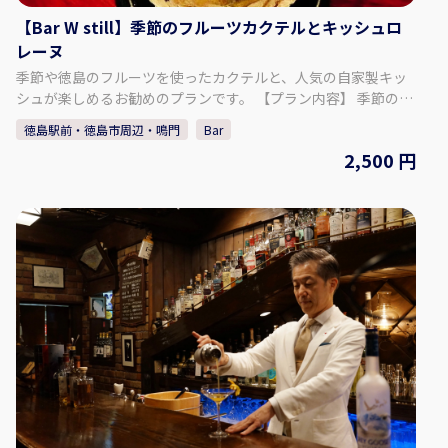
【Bar W still】季節のフルーツカクテルとキッシュロ
レーヌ
季節や徳島のフルーツを使ったカクテルと、人気の自家製キッ
シュが楽しめるお勧めのプランです。 【プラン内容】 季節のフ
ルーツカクテルとキッシュロレーヌ ♢料金 2500円（税込）
徳島駅前・徳島市周辺・鳴門
Bar
1 季節のフルーツカクテル ※複数の中からお選びいただけま
2,500 円
す。 ※ノンアルコールでも大丈夫です。 2 お通し 3 キッシュ
ロレーヌ （ベーコンとグリュイエールチーズ） 上記がセットに
なります。※チャージ料込 【Bar W still について】 ♢住所 〒
770-0934 徳島県徳島市秋田町１丁目２３ プラザパートⅡ ３階
♢営業時間 月曜～土曜 18:30～1:30 定休日 / 日曜日 (連休時は最
終日) ​ ♢SNS Instagram：barwstill Twitter ：@barwstill 【予
約方法】 カレンダーよりご希望の日時、人数を選択し予約して
ください。 ※当日の予約は、直接お電話ください。