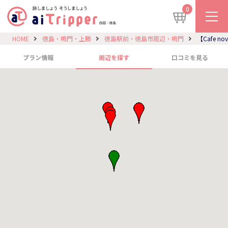
0
HOME
徳島・鳴門・上勝
徳島駅前・徳島市周辺・鳴門
【Cafe n
プラン情報
周辺を探す
口コミを見る