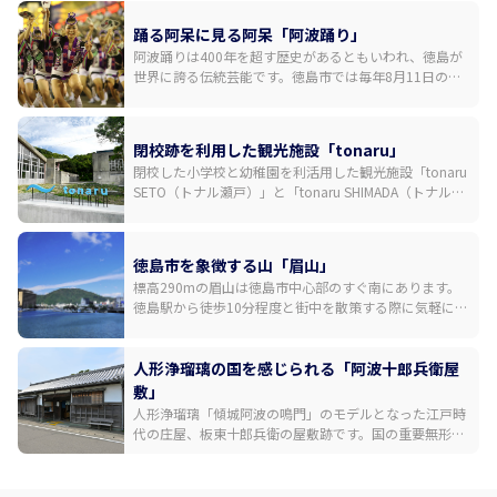
踊る阿呆に見る阿呆「阿波踊り」
阿波踊りは400年を超す歴史があるともいわれ、徳島が
世界に誇る伝統芸能です。徳島市では毎年8月11日の前
夜祭を皮切りに、12日から15日までの間、演舞場や街中
のいたるところで乱舞が繰り広げられます。国内外から
多くの観光客が訪れる日本有数の祭りです。三味線や
閉校跡を利用した観光施設「tonaru」
鉦、太鼓などの鳴り物の音色に合わせた大編成での一糸
閉校した小学校と幼稚園を利活用した観光施設「tonaru
乱れぬ踊りが「徳島の夏」を彩ります。
SETO（トナル瀬戸）」と「tonaru SHIMADA（トナル島
田）」が2024年6月1日に誕生。tonaru SETOでは体育館
をリノベーションした円形シアターでの阿波おどり鑑賞
や、ウチノ海に浮かぶイカダでの釣り体験ができ、
徳島市を象徴する山「眉山」
tonaru SHIMADAではキャンプが楽しめます。建築家・増
標高290mの眉山は徳島市中心部のすぐ南にあります。
田友也氏が手掛けたモダニズム建築も見どころです。
徳島駅から徒歩10分程度と街中を散策する際に気軽に立
ち寄れるスポットながら、日中は穏やかな徳島市の街並
み、夜は素晴らしい夜景が高揚感を誘ってくれます。山
頂展望台へは、自然を感じながら30分程度で登り切れる
人形浄瑠璃の国を感じられる「阿波十郎兵衛屋
ハイキングコース、国道192号からと438号からの二つ
敷」
のドライブルートのほか、ふもとの阿波おどり会館から
人形浄瑠璃「傾城阿波の鳴門」のモデルとなった江戸時
山頂までロープウェイがあります。
代の庄屋、板東十郎兵衛の屋敷跡です。国の重要無形民
俗文化財「阿波人形浄瑠璃」が毎日上演されています。
多彩な音色で語りを支える義太夫三味線、三人遣いで操
られる情感ある人形の動きに引き込まれる約30分の鑑賞