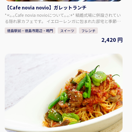
【Cafe novia novio】ガレットランチ
*+:｡.｡Cafe novia novioについて｡.｡:+* 結婚式場に併設されてい
る隠れ家カフェです。 イエローレンガに包まれた邸宅と季節を
感じるガーデンを眺めながら、お料理とお喋りを楽しんで、体
徳島駅前・徳島市周辺・鳴門
スイーツ
フレンチ
も心もほころぶひとときを。 居心地の良さに時間を忘れて、非
2,420 円
日常のゆったりとした時間をお過ごしください。 ＜メニュー＞
お好きなガレット・サラダorスープ・フォカッチャ・ミニスイ
ーツ・選べるドリンク 野菜もたっぷりで女性に喜ばれる人気メ
ニュー！ そば粉を100％使用したもっちりとした食感がこだわ
りのガレットランチです♪ ※貸し切りになっている場合がござ
いますのでHPカレンダーをご確認ください 【所在地】 〒770-
8052 徳島県徳島市沖浜2-43 【HP】 https://novia-
novio.com/cafe_home/ 【Instagram】
https://www.instagram.com/cafe_novia_novio/