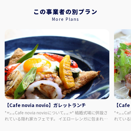
時間はあっという間。住宅地の中に佇む趣あるお屋敷の
中には、江戸時代に藍の取り引きによって花開いた豊か
この事業者の別プラン
な日本の伝統芸能が今も息づいています。【有料】
More Plans
【Cafe novia novio】ガレットランチ
【Caf
*+:｡.｡Cafe novia novioについて｡.｡:+* 結婚式場に併設さ
*+:｡.｡Caf
れている隠れ家カフェです。 イエローレンガに包まれた
れている
邸宅と季節を感じるガーデンを眺めながら、お料理とお
邸宅と季
喋りを楽しんで、体も心もほころぶひとときを。 居心地
喋りを楽