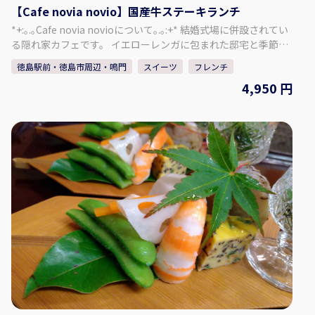
【Cafe novia novio】国産牛ステーキランチ
*+:｡.｡Cafe novia novioについて｡.｡:+* 結婚式場に併設されてい
る隠れ家カフェです。 イエローレンガに包まれた邸宅と季節を
感じるガーデンを眺めながら、お料理とお喋りを楽しんで、体
徳島駅前・徳島市周辺・鳴門
スイーツ
フレンチ
も心もほころぶひとときを。 居心地の良さに時間を忘れて、非
4,950 円
日常のゆったりとした時間をお過ごしください。 ＜メニュー＞
国産牛フィレ肉ステーキ・サラダ・スープ・パン・ミニスイー
ツ・選べるドリンク 国産牛フィレ肉を使用したちょっとリッチ
なランチメニューです♪ 記念日やライフイベントのお祝いにも
おススメ！ ※貸し切りになっている場合がございますのでHPカ
レンダーをご確認ください 【所在地】 〒770-8052 徳島県徳島
市沖浜2-43 【HP】 https://novia-novio.com/cafe_home/
【Instagram】
https://www.instagram.com/cafe_novia_novio/