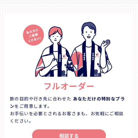
の良さに時間を忘れて、非日常のゆったりとした時間を
の良さに
お過ごしください。 ＜メニュー＞ お好きなガレット・サ
お過ごしください。 ＜メ
ラダorスープ・フォカッチャ・ミニスイーツ・選べるド
キ・サラ
リンク 野菜もたっぷりで女性に喜ばれる人気メニュー！
ンク 国産牛フィレ肉を使用したちょっとリッチなランチ
そば粉を100％使用したもっちりとした食感がこだわり
メニュー
のガレットランチです♪ ※貸し切りになっている場合が
ススメ！ ※貸し切りになっている場合がございますの
ございますのでHPカレンダーをご確認ください 【所在
HPカレンダーを
地】 〒770-8052 徳島県徳島市沖浜2-43 【HP】
徳島県徳島市
https://novia-novio.com/cafe_home/ 【Instagram】
novio.c
https://www.instagram.com/cafe_novia_novio/
https:/
フルオーダー
旅の目的や行き先に合わせた
あなただけの特別なプラ
ン
をご用意します。
お手伝いを必要とされるお客さまも、お気軽にご相談
ください。
相談する