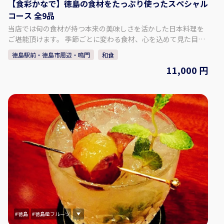
【食彩かなで】徳島の食材をたっぷり使ったスペシャル
コース 全9品
当店では旬の食材が持つ本来の美味しさを活かした日本料理を
ご堪能頂けます。 季節ごとに変わる食材、心を込めて見た目も
楽しんで頂けるように、ご提供致します。 ご提供するコースに
徳島駅前・徳島市周辺・鳴門
和食
はメニューはご用意しておりません、次の一品を心待ちにして
11,000 円
頂きたいのでコースの内容も当日の仕入れが終わるまで決まっ
ておりません。 ご予約時にアレルギーなどのご相談も承りま
す、季節の食材本来の旨味を是非ご堪能下さい。 【ご予約】2
名様から承ります。 ※1名~は応相談 【食彩かなで】
〒770-0934 徳島県徳島市秋田町２丁目８ ＡⅡＫビル １Ｆ
徳島
徳島産フルーツ