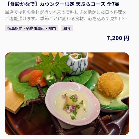
【食彩かなで】カウンター限定 天ぷらコース 全7品
当店では旬の食材が持つ本来の美味しさを活かした日本料理を
ご堪能頂けます。 季節ごとに変わる食材、心を込めて見た目も
楽しんで頂けるように、ご提供致します。 ご提供するコースに
徳島駅前・徳島市周辺・鳴門
和食
はメニューはご用意しておりません、次の一品を心待ちにして
7,200 円
頂きたいのでコースの内容も当日の仕入れが終わるまで決まっ
ておりません。 ご予約時にアレルギーなどのご相談も承りま
す、季節の食材本来の旨味を是非ご堪能下さい。 【食彩かな
で】 〒770-0934 徳島県徳島市秋田町２丁目８ ＡⅡＫビル １Ｆ