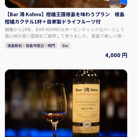
【Bar 鴻 Kohno】柑橘王国徳島を味わうプラン 徳島
柑橘カクテル1杯＋自家製ドライフルーツ付
開業から24年、BAR KOHNOはオーセンティックなバーとして
居心地の良い空間をご提供して参りました。 徳島で楽しい夜を
過ごすなら、ぜひ当店にお越しください！ 約1000種類のウイス
徳島駅前・徳島市周辺・鳴門
Bar
キーと地元徳島の柑橘、フルーツを使用したカクテルをメイン
4,000 円
に営業しております。 当店のスタッフは常にお客様に快適にお
過ごしいただけるよう努めております。 皆様のお越しをお待ち
しております。 【プラン内容】 柑橘王国徳島を味わうプラン ♢
料金 4,000円（税込） ♢料金に含まれるもの ・徳島柑橘
カクテル 1杯 ・自家製ドライフルーツ ・チャージ料金 【Bar 鴻
Kohnoについて】 ♢住所 徳島県徳島市栄町1丁目67-2橘ビル3F
♢営業時間 月曜～土曜 18:00～1:00 定休日 日曜 ​※月曜が祝日の
場合は日曜は営業いたします。 ♢SNS Instagram：barkohno
Twitter ：@barkohno 【予約方法】 カレンダーよりご希望の
日時、人数を選択し予約してください。 ※1グループ5名様まで
予約できます。 ※当日の予約は、直接お電話ください。