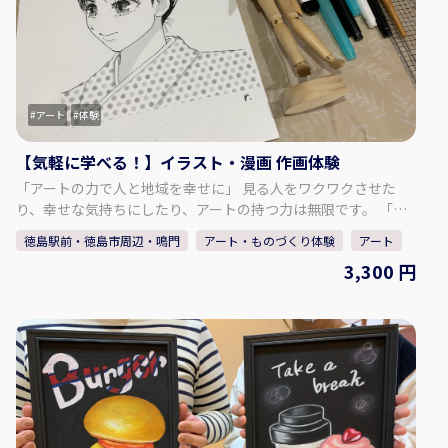
バリウムボトル 小： 1,800円 【追加オプション！】 ビール：
600円 1ドリンク：400円 カラオケ（1曲）：100円 ※ビールの
年齢は成人（20歳以上） ※ものづくり体験と併せてご利用いた
だけます。楽しい時間を過ごしましょう！ ◇時間・期間 体験可
能な日： 月、火、水、金、土、日 体験可能な時間：10:00 ～
アート
体験
22:00 所要時間： 1時間30分 ～ 2時間 ◇人数・年齢制限 最少催
行人数：2人 年齢制限：5歳以上 【事業者情報】 ポッポ亭 ◇住
【気軽に学べる！】イラスト・漫画 作画体験
所 徳島県板野郡北島町江尻字内中須12-7 ◇アクセス 車：松茂
ICから約10分 ◇駐車場 あり ◇TEL 10:00～：090-5712-1059
「アートの力で人と地域を幸せに」 見る人をワクワクさせた
18:00～：088-698-7096 ◇営業時間・定休日 営業日：月、火、
り、幸せな気持ちにしたり、アートの持つ力は無限です。 「イ
水、金、土、日 営業時間：10:00 ～ 22:00 定休日：木 ◇SNS
ラスト・漫画体験」や「チョークアート看板製作」を通して、
徳島駅前・徳島市周辺・鳴門
アート・ものづくり体験
アート
Instagram：https://www.instagram.com/poppotei.keiko/
人と人とのつながりを大切にし、「描くことの楽しさ」を皆さ
3,300 円
◇ウェブサイト https://www.poppotei.com/
まに知っていただければと思います。 - - - - - - - - - - - - - - - - - -
- - - - - - - - - - - - - - - - - - - - ♢体験内容♢ イラスト・漫画体
験・・・マンガ用原稿用紙にオリジナルキャラクターの下書
き、ペン入れ、トーン貼りを体験していただきます。 誰でも描
けるようになる「女性、男性の顔の描き方」を学んでから体験
スタート！ 初めての方は基本からレクチャーします。 手ぶらで
ご参加ください。 - - - - - - - - - - - - - - - - - - - - - - - - - - - - - -- -
- - - - - - ♢対象年齢♢ 小学生以上～（低学年のお子様は保護者
の同伴が必要です。） ♢参加人数♢ 最大4名様まで ♢すずの木