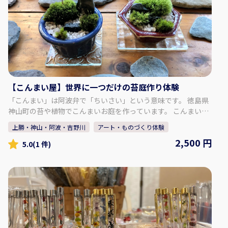
【こんまい屋】世界に一つだけの苔庭作り体験
「こんまい」は阿波弁で「ちいさい」という意味です。 徳島県
神山町の苔や植物でこんまいお庭を作っています。 こんまい世
界を楽しんでもらえたらと思います（＾＾） ★苔庭作り体験★
上勝・神山・阿波・吉野川
アート・ものづくり体験
自分で作る世界に一つだけの苔庭♪ お家に持って帰って大切に
2,500 円
育ててくださいね 日に日に愛着がわいてきますよ～！ ご自宅で
5.0
(1 件)
の手入れに加え、メンテナンス（有料）も受け付けておりま
す！ 【こんまい屋について】 所在地 〒771-3422 徳島県名
西郡神山町上分中津２３９−１ 定休日 不定休となる為、
SNSで確認、又はお問い合わせください。 SNS
Facebook：https://www.facebook.com/conmaiya
instagram：
https://www.instagram.com/conmaiya_kamiyama/