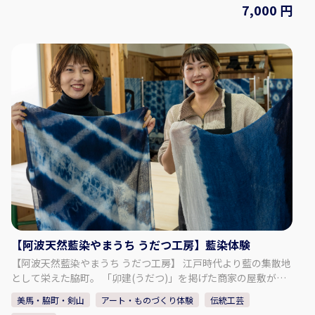
は「阿波正藍しじら織」と称され、伝統的工芸品に指定されて
7,000 円
のお子様が体験される場合は、必ず保護者様が一緒に作品作り
おります。 徳島の美しい水と藍、そして匠達の技から生まれた
をフォローしていただきますようお願いいたします（必要事項
長尾織布の「阿波しじら織」と「藍染」。 本物の藍で、あなた
の記載内容を事前にご確認ください）。 《完成品の受け取り》
だけの半袖Tシャツを染め上げる事ができます。 ぜひ、体験・
完成には2か月ほどかかります。 完成しましたら、取りに来ら
見学にお越し下さい。 - - - - - - - - - - - プラン内容 - - - - - - - - -
れる方へはお電話を差し上げます。 配送を希望される方へは順
- - - - - 半袖Tシャツ（1枚）の藍染体験 ・真っ白なTシャツを
次発送させていただきます。別途配送料金（送料および梱包費
染めることができます。 ・思い通りの模様や色の濃さに仕上
用）がかかります。 【大谷焼 陶業会館（梅里窯）について】 ◇
がるよう、スタッフが丁寧にレクチャーいたします。 ・出来
住所 徳島県鳴門市大麻町大谷字道の上30-1 ◇アクセス 車：徳
上がった作品は、当日お持ち帰りいただけます。 「阿波じしら
島県道12号線沿い、徳島大正銀行 大麻支店前 汽車：JR阿波大
織」工場内見学 ・伝統工芸品「阿波しじら織」の工場内をご
谷駅より徒歩8分 バス：徳島バス 鳴門大麻線 大師前より徒
案内いたします。 ・歴史ある木造建築や鋸屋根の見学、今で
歩2分 ◇駐車場 あり ◇TEL 088-689-0048 ◇営業時間・定休日
は珍しい手織機の体験をすることができます。 【集合場所】 長
営業日：毎日 営業時間：9:00 ~ 17:00 ◇SNS インスタグラム：
尾織布 〒779-3121 徳島県徳島市国府町和田189
https://www.instagram.com/umezatogama/ Facebook：
https://www.facebook.com/Yuuki.Mori.umezatogama/ ◇ウ
ェブサイト https://umezatogama.com/
【阿波天然藍染やまうち うだつ工房】藍染体験
【阿波天然藍染やまうち うだつ工房】 江戸時代より藍の集散地
として栄えた脇町。 「卯建(うだつ)」を掲げた商家の屋敷が残
ることから、「うだつの町並み」の通称で親しまれています。
美馬・脇町・剣山
アート・ものづくり体験
伝統工芸
この脇町うだつの町並みにたたずむ工房で、徳島の伝統文化を