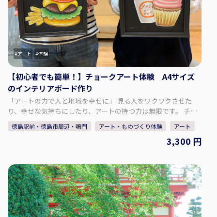
アートデザインについて♢ 日・祝日・年末年始は休みですが、
体験希望があれば開催します。 定休日で体験をご希望の方はお
問い合わせください。 お問い合わせ：
info@suzunokiartd.com ♢SNSはこちら♢ 【公式ＨＰ】
https://suzunokiartd.com/ 【Instagram】
アート
体験
https://www.instagram.com/chroniel05/ 【Facebook】
https://www.facebook.com/suzunokiartd/ 【Twitter】
【初心者でも簡単！】チョークアート体験 A4サイズ
https://twitter.com/suzunokikun1
のインテリアボード作り
「アートの力で人と地域を幸せに」 見る人をワクワクさせた
り、幸せな気持ちにしたり、アートの持つ力は無限です。 チョ
ークアート看板製作を通して、人と人とのつながりを大切に
徳島駅前・徳島市周辺・鳴門
アート・ものづくり体験
アート
し、「描くことの楽しさ」を皆さまに知っていただければと思
3,300 円
います。 - - - - - - - - - - - - - - - - - - - - - - - - - - - - - - - - - - - - - -
♢体験内容♢ チョークアート体験・・・A4サイズのインテリア
ボード作りをお楽しみください。 「ハンバーガー」または「カ
ップケーキ＆コーヒー」 どちらかお好きなデザインをお選びい
ただけます。 下絵・見本があるので、初心者の方でも安心して
お楽しみいただけます。 まずは、気軽にチャレンジしてみまし
ょう！ - - - - - - - - - - - - - - - - - - - - - - - - - - - - - - - - - - - - - -
♢対象年齢♢ 小学生以上～（低学年のお子様は保護者の同伴が