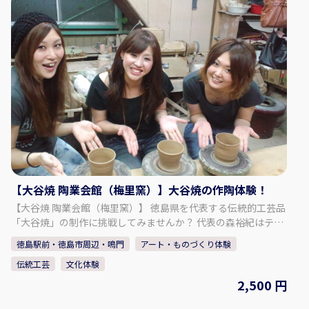
れる木製の重箱ですが、外側には美しい絵や繊細な細工が施さ
れた伝統工芸品でもあります。 遊山箱に絵付けをして、自分だ
けのをオリジナル作品を作ってみませんか？ ◇料金 10,000円
【追加オプション！】 ビール：600円 1ドリンク：400円 カラ
オケ（1曲）：100円 ※ビールの年齢は成人（20歳以上） ※も
のづくり体験と併せてご利用いただけます。楽しい時間を過ご
しましょう！ ◇時間・期間 体験可能な日： 月、火、水、金、
土、日 体験可能な時間：10:00 ～ 22:00 所要時間： 1時間30分
～ 2時間 ◇人数・年齢制限 最少催行人数：2人 年齢制限： 5歳
以上 【事業者情報】 ポッポ亭 ◇住所 徳島県板野郡北島町江尻
字内中須12-7 ◇アクセス 車：松茂ICから約10分 ◇駐車場 あり
◇TEL 10:00～：090-5712-1059 18:00～：088-698-7096 ◇営
業時間・定休日 営業日：月、火、水、金、土、日 営業時間：
【大谷焼 陶業会館（梅里窯）】大谷焼の作陶体験！
10:00 ～ 22:00 定休日：木 ◇SNS Instagram：
【大谷焼 陶業会館（梅里窯）】 徳島県を代表する伝統的工芸品
https://www.instagram.com/poppotei.keiko/ ◇ウェブサイ
「大谷焼」の制作に挑戦してみませんか？ 代表の森裕紀はテレ
ト https://www.poppotei.com/
ビ番組の陶芸王選手権でチャンピオンに輝いた経歴を持つ実力
徳島駅前・徳島市周辺・鳴門
アート・ものづくり体験
者。伝統の継承とともに、現代ならではの和モダンな作品を生
伝統工芸
文化体験
み出したり、使い勝手のよさも追及しています。体験プランで
は、参加者の満足する作品ができるまでスタッフがしっかりサ
2,500 円
ポートいたします。 【プラン内容】 体験内容は2種類 ・手捻