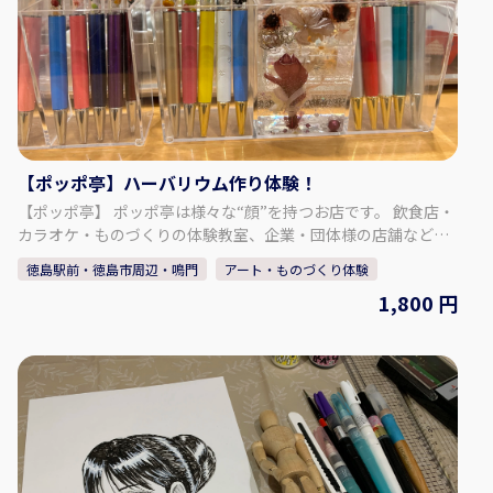
オンラインショップ：https://conmaiya.stores.jp
【ポッポ亭】ハーバリウム作り体験！
【ポッポ亭】 ポッポ亭は様々な“顔”を持つお店です。 飲食店・
カラオケ・ものづくりの体験教室、企業・団体様の店舗などの
展示やディスプレイをご依頼いただくこともございます。共通
徳島駅前・徳島市周辺・鳴門
アート・ものづくり体験
することは、お客様だけでなく、関わるすべてに笑顔になって
1,800 円
いただきたいという想い。皆様の日常に少しでも華やかさ、楽
しさをプラスできればと考えております。 【プラン内容】 ハー
バリウムとは「植物標本」という意味があります。ボトルなど
に植物を入れて、透明なオイルで満たします。ボトルに光が差
し込んだときの美しさは、いつまでも眺めていたくなります。
お好みの花材を選び、オリジナルのハーバリウムアイテムを作
ってみませんか？ ◇料金 ハーバリウムボールペン １本：
1,800円 ハーバリウムボールペン ２本：2,800円 ハーバリウム
ボトル 大： 3,800円 ハーバリウムボトル 中： 2,800円 ハー