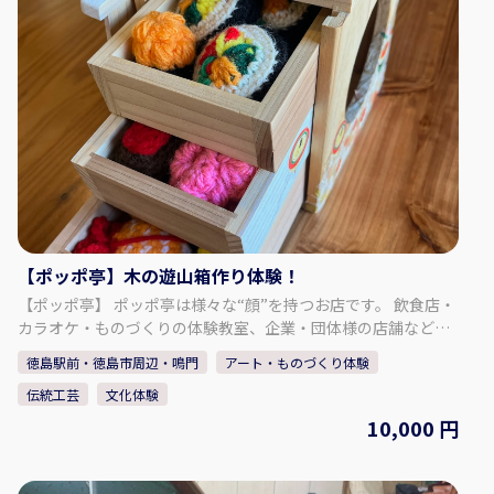
- - - - - - - - シルクストール（1枚）の藍染体験 ・上質でなめ
らかな肌触りのストールです。 ・真っ白なシルクストールを
染めることができます。 ・思い通りの模様や色の濃さに仕上
がるよう、スタッフが丁寧にレクチャーいたします。 ・出来
上がった作品は、当日お持ち帰りいただけます。 「阿波じしら
織」工場内見学 ・伝統工芸品「阿波しじら織」の工場内をご
案内いたします。 ・歴史ある木造建築や鋸屋根の見学、今で
は珍しい手織機の体験をすることができます。 【集合場所】 長
尾織布 〒779-3121 徳島県徳島市国府町和田189
【ポッポ亭】木の遊山箱作り体験！
【ポッポ亭】 ポッポ亭は様々な“顔”を持つお店です。 飲食店・
カラオケ・ものづくりの体験教室、企業・団体様の店舗などの
展示やディスプレイをご依頼いただくこともございます。共通
徳島駅前・徳島市周辺・鳴門
アート・ものづくり体験
することは、お客様だけでなく、関わるすべてに笑顔になって
伝統工芸
文化体験
いただきたいという想い。皆様の日常に少しでも華やかさ、楽
しさをプラスできればと考えております。 【プラン内容】 三段
10,000 円
重ねの小さな手さげ重箱である「遊山箱（ゆさんばこ）」は徳
島県の独特な文化です。昔の子供たちはひな祭りなどの行事の
際に、遊山箱を持って山や海へ遊びに行きました。お弁当を入