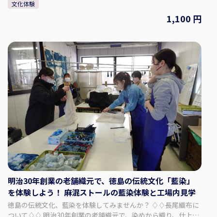
文化体験
気軽に体験してみませんか。 藍は自家栽培。天然灰汁発酵建て
と呼ばれる昔ながらの技法でつくった染料で藍染体験ができま
1,100 円
す。 オリジナルの藍染小物は大切な旅の思い出にぴったり！
【プラン内容】 阿波藍、藍染についての説明後、生地選び、柄
付け、染色、洗い 完成品はビニール袋で濡れた状態でお持ち帰
りいただき、ご自宅で干していただきます。 スタッフが丁寧に
サポートしますので、気軽にご参加ください。 ◇料金 ハンカ
チ-小サイズ（綿100％またはタオル地）：1,100円 ハンカチ-中
サイズ（タオル地※フェイスタオルくらいのサイズとなりま
す）：1,650円 スカーフ：4,400円 エコバック：4,400円 巾着：
1,650円 靴下：2,200円 ◇時間・期間 体験可能な日： 月、水、
木、金、土、日 体験可能な時間：10:00 ～ 14:30 所要時間：約1
時間 ◇人数 最少催行人数：1人 最高人数：10人 【事業者情報】
阿波天然藍染やまうち うだつ工房 ◇住所 美馬市脇町大字脇町
字突抜町45-1 ◇アクセス 車：徳島自動車道「脇町IC」から約7
分、 汽車・タクシー：JR徳島線穴吹駅よりタクシーで9分 ◇駐
車場 駐車場は道の駅藍ランドうだつをご利用ください。 ◇TEL
0883-52-5168 ◇営業時間・定休日 営業日：月、水、木、金、
明治30年創業の老舗織元で、徳島の伝統文化「藍染」
土、日 営業時間：10:00 - 16:00 定休日：火、年末年始 ◇ウェブ
を体験しよう！ 麻混ストールの藍染体験と工場内見学
サイト http://aizomeya.jp/
徳島の伝統文化、藍染を体験してみませんか？ ♢♢長尾織布に
ついて♢♢ 明治30年創業の老舗織元で、染めから織り、仕上げ