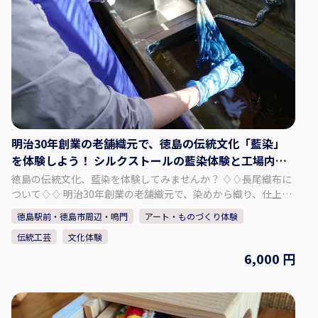
カバー付き、金剛杖：カバー付き、輪袈裟、袖付白衣） ・歩き
遍路時は車のサポートバス（小型または中型バス）がついてい
ます ジャンボタクシーやセダンタクシーへの変更も可能です
・宿泊者多数の場合、安楽寺での夜の勤行体験はプライベート
での開催ができません ・安楽寺でのお部屋は基本、洋室バスト
イレ付となります 和室（バス・トイレは部屋の外）はオプシ
ョンとなります。 ・前泊は基本料金に含まれておりません。必
要に応じて手配します ・添乗員は同行しません。オプションで
付けることができます ご希望に応じてご対応させていただきま
す。 お気軽にお問い合わせください。 【問い合わせ先】 株式会
明治30年創業の老舗織元で、徳島の伝統文化「藍染」
社エアトラベル徳島 TEL：088-600-8560 E-mail：
を体験しよう！ シルクストールの藍染体験と工場内見
aitripper@air-travel.jp
学
徳島の伝統文化、藍染を体験してみませんか？ ♢♢長尾織布に
ついて♢♢ 明治30年創業の老舗織元で、染めから織り、仕上げ
まで全工程を一貫作業で手掛けております。 主力商品である
徳島駅前・徳島市周辺・鳴門
アート・ものづくり体験
「阿波しじら織」という生地の製造に加え、藍染商品も取り扱
伝統工芸
文化体験
っております。 中でも天然の阿波藍染め染料で染めたしじら織
は「阿波正藍しじら織」と称され、伝統的工芸品に指定されて
6,000 円
おります。 徳島の美しい水と藍、そして匠達の技から生まれた
長尾織布の「阿波しじら織」と「藍染」。 本物の藍で、あなた
だけのシルクストールを染め上げる事ができます。 ぜひ、体
験・見学にお越し下さい。 - - - - - - - - - - - プラン内容 - - - - - -