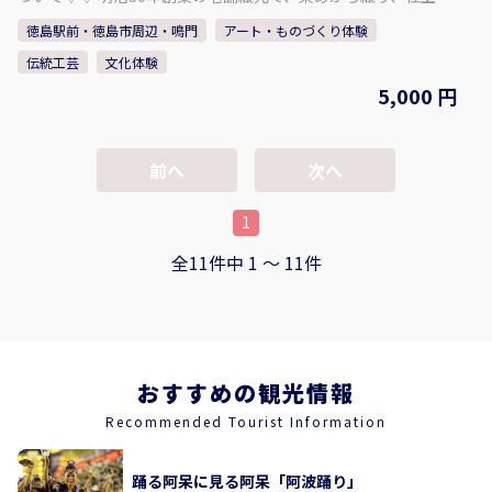
まで全工程を一貫作業で手掛けております。 主力商品である
徳島駅前・徳島市周辺・鳴門
アート・ものづくり体験
「阿波しじら織」という生地の製造に加え、藍染商品も取り扱
伝統工芸
文化体験
っております。 中でも天然の阿波藍染め染料で染めたしじら織
は「阿波正藍しじら織」と称され、伝統的工芸品に指定されて
5,000 円
おります。 徳島の美しい水と藍、そして匠達の技から生まれた
長尾織布の「阿波しじら織」と「藍染」。 本物の藍で、あなた
だけの麻混ストールを染め上げる事ができます。 ぜひ、体験・
前へ
次へ
見学にお越し下さい。 - - - - - - - - - - - プラン内容 - - - - - - - - -
- - - - - 麻混ストール（1枚）の藍染体験 ・通気性の良い、夏
1
や普段使いにぴったりの生地です。 ・真っ白なストールを染
めることができます。 ・思い通りの模様や色の濃さに仕上が
全11件中 1 〜 11件
るよう、スタッフが丁寧にレクチャーいたします。 ・出来上
がった作品は、当日お持ち帰りいただけます。 「阿波じしら
織」工場内見学 ・伝統工芸品「阿波しじら織」の工場内をご
案内いたします。 ・歴史ある木造建築や鋸屋根の見学、今で
は珍しい手織機の体験をすることができます。 【集合場所】 長
尾織布 〒779-3121 徳島県徳島市国府町和田189
おすすめの観光情報
Recommended Tourist Information
踊る阿呆に見る阿呆「阿波踊り」