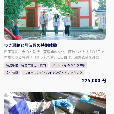
必要です。） ♢参加人数♢ 最大4名様まで ♢すずの木アートデ
ザインについて♢ 日・祝日・年末年始は休みですが、体験希望
があれば開催します。 定休日で体験をご希望の方はお問い合わ
せください。 お問い合わせ：info@suzunokiartd.com ♢SNS
はこちら♢ 【公式ＨＰ】 https://suzunokiartd.com/
【Instagram】 https://www.instagram.com/chroniel05/
【Facebook】 https://www.facebook.com/suzunokiartd/
【Twitter】 https://twitter.com/suzunokikun1
歩き遍路と阿波藍の特別体験
四国巡礼、寺泊と勤行、藍産業の文化、阿波おどりを1泊2日で
体験できる特別プログラムです。 1日目は、遍路衣装を身に着
け、歩き遍路を体験。お遍路に精通した専属の通訳ガイドと一
徳島駅前・徳島市周辺・鳴門
アート・ものづくり体験
緒に、1番札所 霊山寺から4番札所 大日寺まで歩きます。 6番札
文化体験
ウォーキング・ハイキング・トレッキング
所 安楽寺の宿坊に泊まり、夜の勤行体験と非公開の多宝塔の特
別視察ができます。 2日目は藍の館へ。藍染体験や学芸員によ
225,000 円
る藍の館案内の他、西座敷で特別に阿波おどりの貸切公演を鑑
賞！有名連と一緒におどる体験もできます。 【内容に関して】
お一人様あたり 1名参加の場合 225,000円～ 2名参加の場合
200,000円～ 3名～4名参加の場合 125,000円～ 5名～9名参加
の場合 100,000円～ 10名様以上 75,000円～ ・朝食1回、昼
食2回、夕食1回 ・英語通訳案内士付き ・お遍路衣装（すげ笠：