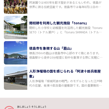
阿波踊りは400年を超す歴史があるともいわれ、徳島が
世界に誇る伝統芸能です。徳島市では毎年8月11日の前
夜祭を皮切りに、12日から15日までの間、演舞場や街中
のいたるところで乱舞が繰り広げられます。国内外から
多くの観光客が訪れる日本有数の祭りです。三味線や
閉校跡を利用した観光施設「tonaru」
鉦、太鼓などの鳴り物の音色に合わせた大編成での一糸
閉校した小学校と幼稚園を利活用した観光施設「tonaru
乱れぬ踊りが「徳島の夏」を彩ります。
SETO（トナル瀬戸）」と「tonaru SHIMADA（トナル島
田）」が2024年6月1日に誕生。tonaru SETOでは体育館
をリノベーションした円形シアターでの阿波おどり鑑賞
や、ウチノ海に浮かぶイカダでの釣り体験ができ、
徳島市を象徴する山「眉山」
tonaru SHIMADAではキャンプが楽しめます。建築家・増
標高290mの眉山は徳島市中心部のすぐ南にあります。
田友也氏が手掛けたモダニズム建築も見どころです。
徳島駅から徒歩10分程度と街中を散策する際に気軽に立
ち寄れるスポットながら、日中は穏やかな徳島市の街並
み、夜は素晴らしい夜景が高揚感を誘ってくれます。山
頂展望台へは、自然を感じながら30分程度で登り切れる
人形浄瑠璃の国を感じられる「阿波十郎兵衛屋
ハイキングコース、国道192号からと438号からの二つ
敷」
のドライブルートのほか、ふもとの阿波おどり会館から
人形浄瑠璃「傾城阿波の鳴門」のモデルとなった江戸時
山頂までロープウェイがあります。
代の庄屋、板東十郎兵衛の屋敷跡です。国の重要無形民
俗文化財「阿波人形浄瑠璃」が毎日上演されています。
多彩な音色で語りを支える義太夫三味線、三人遣いで操
られる情感ある人形の動きに引き込まれる約30分の鑑賞
時間はあっという間。住宅地の中に佇む趣あるお屋敷の
中には、江戸時代に藍の取り引きによって花開いた豊か