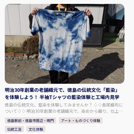
（てびねり）体験 ・絵付け体験 ★手捻り体験★ 自分で土をコ
ネて、いちから形を作り出す体験です。 玉作り・紐作り・板作
りの３種類の制作方法があり、作りたいモノによって制作方法
が変わります。 ◇作れるもの お皿、ぐい飲み、湯呑、箸置き、
花入れ、茶碗、置物、手形プレート 等。 ※初心者にあまり細
かい作品はお勧めしませんが、基本的にはどんな作品でも構い
ません。 ◇料金 aiTripper特別プラン（かわいい箸置きのお土
産付き） 大人：2,500円 小人（小学生以下）：1,950円 ※小人
料金は使用する土の量が大人の半分（お子様が体験するのに十
分な量です）。 ※大人と同じ量の土をご希望の場合は大人料金
でご予約ください。 ◇時間・期間 体験可能な時間：10:00 ～
15:00 所要時間：約1時間30分 ～ 2時間 ◇作れる目安 お渡しす
る土は1kgです。 基本料金で焼ける作品は〈1個〉です。 ※ぐ
い呑みは２個まで、箸置きは５個まで作ることが可能ですが、1
個以上焼きたい場合、（1kg以内での）１個あたり追加料金
明治30年創業の老舗織元で、徳島の伝統文化「藍染」
1,100円を頂戴します。 ※削りや釉薬掛けなど、焼きの前に必
を体験しよう！ 半袖Tシャツの藍染体験と工場内見学
要な作業の関係で個数を制限させていただいております。あら
徳島の伝統文化、藍染を体験してみませんか？ ♢♢長尾織布に
かじめご了承ください。 ★絵付け体験★ 既存の器(お皿)に鉛筆
ついて♢♢ 明治30年創業の老舗織元で、染めから織り、仕上げ
で下書きし、その後に下書きの上を撥水液でなぞっていきま
まで全工程を一貫作業で手掛けております。 主力商品である
す。 そうする事で、書いた線に釉薬が付かない、「書き抜き」
徳島駅前・徳島市周辺・鳴門
アート・ものづくり体験
「阿波しじら織」という生地の製造に加え、藍染商品も取り扱
という技法の絵付け体験になります。 ◇料金 小皿：800円 ◇人
伝統工芸
文化体験
っております。 中でも天然の阿波藍染め染料で染めたしじら織
数・年齢制限 老若男女問わずお楽しみいただけます。 6歳以下