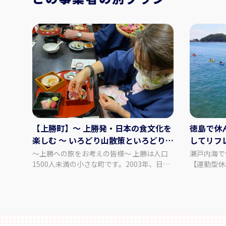
【上勝町】～ 上勝発・日本の食文化を
徳島で休
楽しむ ～ いろどり山散策といろどり体
してリフ
験付きディナー
み】
～上勝への旅をお考えの皆様～ 上勝は人口
瀬戸内海で
1500人未満の小さな町です。2003年、日本
【運動型休み】 ■スケジュール
で初めて自治体としてゼロ・ウェイスト宣言
東京/羽田
をし、ゴミを出さない町を目指しています。
（JAL11
「ありのままの上勝を体感し、旅を通じて学
海に漕ぎ出
び楽しみたい」とお考えの”責任ある旅行
間（14:0
者”へ、上勝への旅、数々の「上勝アハ！体
ナコースト（