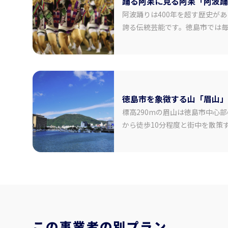
踊る阿呆に見る阿呆「阿波踊
年齢制限：5歳以上 【事業
阿波踊りは400年を超す歴史が
◇住所 徳
◇アクセス 車
誇る伝統芸能です。徳島市では毎
あり ◇TEL 10:00～：090-5712-1059 18:00
に、12日から15日までの間、
～：088-698-7096 ◇
舞が繰り広げられます。国内外
日：月、火
有数の祭りです。三味線や鉦、
10:00 ～ 22
せた大編成での一糸乱れぬ踊り
Instagra
https://ww
徳島市を象徴する山「眉山」
◇ウェブサ
https://w
標高290mの眉山は徳島市中心
から徒歩10分程度と街中を散策
ットながら、日中は穏やかな徳
夜景が高揚感を誘ってくれます
ながら30分程度で登り切れるハイ
らと438号からの二つのドライ
おどり会館から山頂までロープ
この事業者の別プラン