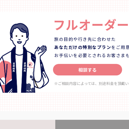
 昼食× 夕食〇 【宿泊】大人
谷は、祖谷の自然と文化を「未
リゾートホテルモアナコースト
物」として伝える場であり、同
チェックアウト 11:00（2連泊） ＜
の人生に新しい気づきを灯す存
フルオーダ
モアナコースト11:00出発＝＝四方
と願っています。 宿泊と体験、宿泊なし日
フレンチモンスター 瀬戸フード
帰り体験コンテンツもあります。 【プラ
10～12:50）＝＝tonaru SETO
内容】 【祖谷茶ワークショップ 
グ 特別仕様の筏で思い思いに過
畑で育った茶葉を使い、新茶と
旅の目的や行き先に合わせた
00～17:00）＝＝ホテル内サロンに
ったりと飲み比べ。 地元の人々
あなただけの特別なプラン
をご用
ゼーションボディメンテナンス
もてなすあたたかな文化を体感
お手伝いを必要とされるお客さま
す。山の息吹を映す新茶と、自
人の隠れ家 リゾートホテルモア
焙煎し仕上げるほうじ茶。香り
ン
瞬間 ー そこには、祖谷の暮らし
相談する
渡船に乗って鳴門の町中をサイク
宿っています。 【祖谷食卓体験（共同調
門市内観光3時間＝＝徳島阿波お
理）】 地元食材を使った家庭料
※ご相談内容によっては、別途料金を頂戴い
50（JAL17:45発）→東京/羽田
理し実食。 ◇料金（お一人様） （小学生以
上）：6,000円 ◇時間・期間 体験可能な時
：2名 ■添乗員は同行いたしませ
間： ① 10:00～ 所要時間：約3時間 ◇人
年齢制限 最少催行人数：2名 最
8/08～8/16 9/19～9/23 ※写真
※1名の場合は要相談・内容によ
メージです。 ※行程内の時間は
判断 ◇注意事項 ・冬季のご来訪について：
安です。
① 冬季は雪が降る場合があります
ルタイヤでの走行は大変危険で