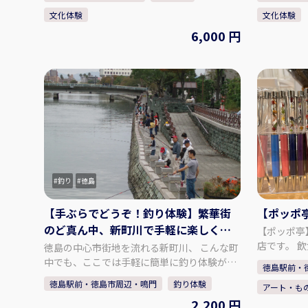
造に加え、藍染商品も取り扱っております。
造に加え、
文化体験
文化体験
中でも天然の阿波藍染め染料で染めたしじら
中でも天然
6,000 円
織は「阿波正藍しじら織」と称され、伝統的
織は「阿波
工芸品に指定されております。 徳島の美しい
工芸品に指定さ
水と藍、そして匠達の技から生まれた長尾織
水と藍、そ
布の「阿波しじら織」と「藍染」。 本物の藍
布の「阿波
で、あなただけのシルクストールを染め上げ
で、あなた
る事ができます。 ぜひ、体験・見学にお越し
事ができま
下さい。 - - - - - - - - - - - プラン内容 - - - - - -
さい。 - - - - - - - - - - - プラン内容 - - - - - - - -
- - - - - - - - シルクストール（1枚）の藍染体
- - - - - - 麻混ストール（1枚）の藍染体験
験 ・上質でなめらかな肌触りのストールで
・通気性の
す。 ・真っ白なシルクストールを染めるこ
の生地です
釣り
徳島
とができます。 ・思い通りの模様や色の濃
ことができ
さに仕上がるよう、スタッフが丁寧にレクチ
濃さに仕上
【手ぶらでどうぞ！釣り体験】繁華街
【ポッポ
ャーいたします。 ・出来上がった作品は、
チャーいた
当日お持ち帰りいただけます。 「阿波じしら
は、当日お持
のど真ん中、新町川で手軽に楽しくフ
【ポッポ亭
織」工場内見学 ・伝統工芸品「阿波しじら
しら織」工
ィッシング
店です。 
徳島の中心市街地を流れる新町川、 こんな町
織」の工場内をご案内いたします。 ・歴史
じら織」の
験教室、企
中でも、ここでは手軽に簡単に釣り体験がで
徳島駅前・
ある木造建築や鋸屋根の見学、今では珍しい
歴史ある木
ィスプレイ
きます。 初めての方でも、釣り道具がなくて
徳島駅前・徳島市周辺・鳴門
釣り体験
手織機の体験をすることができます。 【集合
しい手織機
アート・も
す。共通す
も、手ぶらで釣り体験。 初心者には丁寧に釣
場所】 長尾織布 〒779-3121 徳島県徳島市
【集合場所】
2,200 円
わるすべて
り講習を行います。 徳島で少し時間が（約2