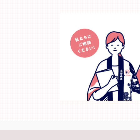
験」をご案内しております。 ～STORY～ 食
事】朝食×
を飾る色とりどりの葉は上勝の特産品のひと
の隠れ家 
つであり、日本人の美意識から生まれた文化
15:00 / 
の一つです。上勝の葉は「いろどり」ブラン
DAY2＞ 
ドとして販売され、日本全国の料亭でその価
見展望台・
値が認められています。季節の葉や花、山菜
アート（12:
などを収穫し、出荷・販売する。高齢者がパ
フィッシン
ソコンを使って生き生きと働けるこのビジネ
ごす（13:
スモデルは、全国からも注目されています。
て、リラク
上勝ならではの産業を知り、食膳をアート感
(90分) 【食事】朝食〇 昼食× 夕食×
覚で彩り五感で楽しめる体験です。 体力レ
【宿泊】大
ベル ★☆☆☆☆ スキルレベル
ナコースト ＜DAY3＞ ホテル＝＝サイクリ
★☆☆☆☆ ～参加者の声～ ・非常に美味し
グツアー 
く美しい夕食だった。料理の種類も多く、食
リング！鳴
事の量もパーフェクト！ ～価格～ お一人
どり空港16:
7,000円 ※参加費には、上勝への投資500 円
空港 【食事】朝食〇 昼食× 夕食× ■最
が含まれます。 ※本体験は、月ヶ谷温泉の
少催行人員
宿泊者（一泊夕食付き）の方が対象となりま
ん。 出発除外日 4/29～4/30 5/01～5/09
す。 ※2名様～お申し込みいただけます。 ～
7/18～7/20 
上勝町内について～ 1.食事 ・食事をできる
はすべてイ
お店は限られており、事前の予約等が必要で
大まかな目
す。 ・コンビニやスーパーはありません。