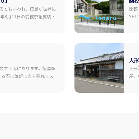
り」
閉校
者情報】 ポッポ亭
ージです。 ※行程内の時間は大
あるともいわれ、徳島が世界に
島県板野郡北島町江尻字内中須12-7
閉校
す。
：松茂ICから約10分 ◇駐車場
年8月11日の前夜祭を皮切り
SE
演舞場や街中のいたるところで乱
が2
営業時間・定休日 営業
から多くの観光客が訪れる日本
ョン
、水、金、土、日 営業時間：
太鼓などの鳴り物の音色に合わ
ぶイ
:00 定休日：木 ◇SNS
が「徳島の夏」を彩ります。
が楽
m：
w.instagram.com/poppotei.keiko/
も見
人形
イト
ww.poppotei.com/
部のすぐ南にあります。徳島駅
人形
する際に気軽に立ち寄れるスポ
屋、
島市の街並み、夜は素晴らしい
波人
。山頂展望台へは、自然を感じ
支え
キングコース、国道192号か
に引
ブルートのほか、ふもとの阿波
に佇
ウェイがあります。
て花
料】