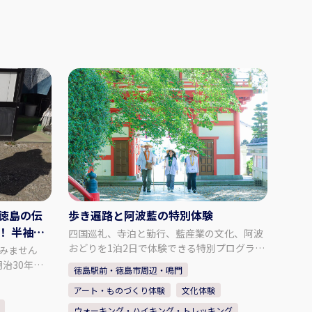
、徳島の伝
歩き遍路と阿波藍の特別体験
 半袖T
四国巡礼、寺泊と勤行、藍産業の文化、阿波
学
おどりを1泊2日で体験できる特別プログラム
みません
です。 1日目は、遍路衣装を身に着け、歩き
徳島駅前・徳島市周辺・鳴門
遍路を体験。お遍路に精通した専属の通訳ガ
仕上げまで
アート・ものづくり体験
文化体験
イドと一緒に、1番札所 霊山寺から4番札所
ます。 主力
大日寺まで歩きます。 6番札所 安楽寺の宿坊
う生地の製
ウォーキング・ハイキング・トレッキング