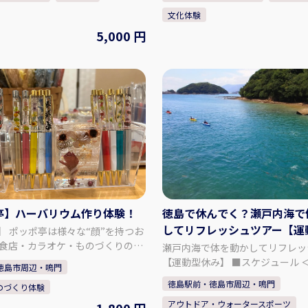
藍染商品も取り扱っております。
造に加え、藍染商品も取り扱って
文化体験
の阿波藍染め染料で染めたしじら
中でも天然の阿波藍染め染料で染
5,000 円
正藍しじら織」と称され、伝統的
織は「阿波正藍しじら織」と称さ
れております。 徳島の美しい
工芸品に指定されております。 徳島の美しい
して匠達の技から生まれた長尾織
水と藍、そして匠達の技から生ま
しじら織」と「藍染」。 本物の藍
布の「阿波しじら織」と「藍染」
だけの麻混ストールを染め上げる
で、あなただけの半袖Tシャツを
す。 ぜひ、体験・見学にお越し下
事ができます。 ぜひ、体験・見
さい。 - - - - - - - - - - - プラン内容 - - - - - - - -
- - - - - - 半袖Tシャツ（1枚）の藍染体験 ・
良い、夏や普段使いにぴったり
真っ白なTシャツを染めることが
。 ・真っ白なストールを染める
・思い通りの模様や色の濃さに
ます。 ・思い通りの模様や色の
う、スタッフが丁寧にレクチャー
がるよう、スタッフが丁寧にレク
す。 ・出来上がった作品は、当
亭】ハーバリウム作り体験！
徳島で休んでく？瀬戸内海で
します。 ・出来上がった作品
りいただけます。 「阿波じしら織」工場内見
ち帰りいただけます。 「阿波じ
学 ・伝統工芸品「阿波しじら
してリフレッシュツアー【運
】 ポッポ亭は様々な“顔”を持つお
場内見学 ・伝統工芸品「阿波し
をご案内いたします。 ・歴史あ
み】
飲食店・カラオケ・ものづくりの体
瀬戸内海で体を動かしてリフレッ
工場内をご案内いたします。 ・
や鋸屋根の見学、今では珍しい手
業・団体様の店舗などの展示やデ
【運動型休み】 ■スケジュール ＜DAY1＞ 東
徳島市周辺・鳴門
造建築や鋸屋根の見学、今では珍
をすることができます。 【集合場所】 長尾織
をご依頼いただくこともございま
京/羽田空港→徳島阿波おどり空
徳島駅前・徳島市周辺・鳴門
の体験をすることができます。
布 〒779-3121 徳島県徳島市国
のづくり体験
ることは、お客様だけでなく、関
（JAL11:35着）レンタカーお手
 長尾織布 〒779-3121 徳島県
に笑顔になっていただきたいとい
アウトドア・ウォータースポーツ
に漕ぎ出そう シーカヤック体験コ