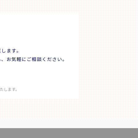
来への贈り
目邸 遊懐（17:00） 【食事】朝食× 昼食
（J
時に訪れる人
× 夕食〇 【宿泊】折目邸 遊懐 チェックイ
ら上
在でありたい
ン 15:00 / チェックアウト 10:00 ＜DAY2＞
落の
ー
折目邸 遊懐10:00出発＝＝祖谷渓谷 祖谷バレ
色や
ン
ルサウナ@祖谷ふれあい公園（11:30～
イフ
】 祖谷の茶
13:00）＝＝祖谷のかずら橋（13:10～
事】
ほうじ茶をゆ
14:00）＝＝桃源郷祖谷の山里（15:00）
谷温泉
がお客様を
【食事】朝食〇 昼食× 夕食〇 【宿泊】
クアウト 10:
意します。
いただきま
桃源郷祖谷の山里 チェックイン 15:00 / チ
宿09
も、お気軽にご相談ください。
ら火にかけて
ェックアウト 10:00 ＜DAY3＞ 桃源郷祖谷の
CRE
が立ちのぼる
山里10:00出発＝＝ 和の宿ホテル祖谷温泉 日
策･
の温もりが
帰り入浴（11:00～12:00）＝＝徳島阿波おど
にて昼
り空港16:50（JAL17:45発）→東京/羽田空
ルワ
理を共同調
港 【食事】朝食× 昼食× 夕食× ■最少
ー・
たします。
催行人員：2名 ■添乗員は同行いたしませ
ペル
ん。 出発除外日 4/29～4/30 5/01～5/09
【食
数・
7/18～7/20 8/08～8/16 9/19～9/23 ※写真
ペル
高人数：4名
はすべてイメージです。 ※行程内の時間は
～20:
り実施可否
大まかな目安です。
＞ 
犬嶽
。 ノーマ
12
すのでお控え
谷温