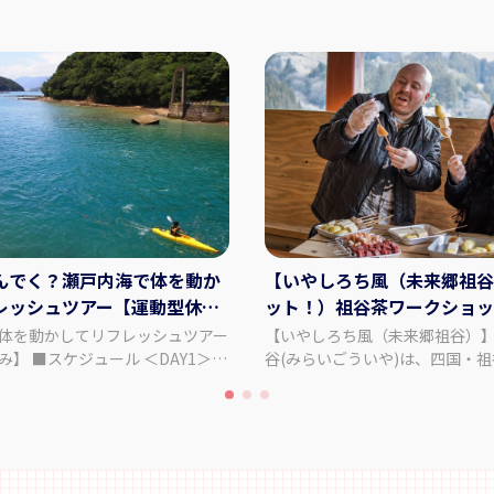
んでく？瀬戸内海で体を動か
【いやしろち風（未来郷祖谷
レッシュツアー【運動型休
ット！）祖谷茶ワークショップ
食卓体験（共同調理）
体を動かしてリフレッシュツアー
【いやしろち風（未来郷祖谷）】
 ＜DAY1＞
谷(みらいごういや)は、四国・
空港→徳島阿波おどり空港到着
自然と人々の暮らしを未来へつ
:35着）レンタカーお手続き 鳴門の
語り部」です。ここで過ごす時
そう シーカヤック体験コース2時
を巡る旅ではなく、「忘れてい
0～16:00）＝＝リゾートホテルモア
う旅」です。静寂の中で心をほ
16:10）ホテルにて夕食 【食
共に生きる豊かさを思い出す─