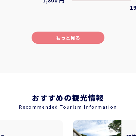
1,800 円
町和田189
様の日常に少しでも華やかさ、楽
（14:00～16:00）＝＝リゾー
1
スできればと考えております。
コースト（16:10）ホテルにて夕食 【食事
容】 ハーバリウムとは「植物標
朝食× 昼食× 夕食〇 【宿泊
意味があります。ボトルなどに植
家 リゾートホテルモアナコースト 1
、透明なオイルで満たします。ボ
チェックアウト 11:00（2連泊） ＜DAY2＞ モ
差し込んだときの美しさは、いつ
もっと見る
アナコースト11:00出発＝＝四方
たくなります。 お好みの花材
フレンチモンスター 瀬戸フード
リジナルのハーバリウムアイテム
（12:10～12:50）＝＝tonaru S
◇料金 ハーバリウムボ
ング 特別仕様の筏で思い思いに
本：1,800円 ハーバリウムボー
（13:00～17:00）＝＝ホテル
00円 ハーバリウムボト
リラクゼーションボディメンテナン
,800円 ハーバリウムボトル 中：
【食事】朝食〇 昼食× 夕食×
ハーバリウムボトル 小： 1,800円
人の隠れ家 リゾートホテルモア
ョン！】 ビール：600円 1ドリ
＜DAY3＞ ホテル＝＝サイクリン
円 カラオケ（1曲）：100円 ※ビー
船に乗って鳴門の町中をサイクリ
おすすめの観光情報
成人（20歳以上） ※ものづくり体
市内観光3時間＝＝徳島阿波おど
ご利用いただけます。楽しい時間
Recommended Tourism Information
16:50（JAL17:45発）→東京/羽田空
間・期間 体験可能な
事】朝食〇 昼食× 夕食× ■最少催行人
火、水、金、土、日 体験可能な時
員：2名 ■添乗員は同行いたしません
～ 22:00 所要時間： 1時間30分 ～
除外日 4/29～4/30 5/01～5/09 
8/08～8/16 9/19～9/23 ※写真はすべてイメ