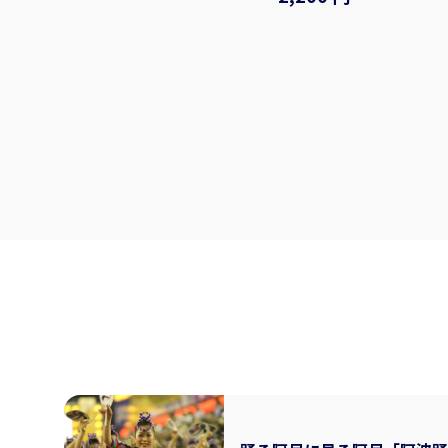
国府町和田189
徳島市国府
う想い。皆
時間）空けば、釣りの楽しさに目覚めるか
しさをプラ
も。 もちろん釣った魚はお持ち帰りできま
【プラン内
す。 【参加可能人数】 2～5名 【集合場
本」という
所】 たかはし釣用品 〒770-0846 徳島県徳
物を入れて
島市南内町２丁目６ （徳島駅より徒歩10分）
トルに光が
ご参加お待ちしております♪
までも眺めてい
を選び、オ
を作ってみませんか？ 
ールペン １
ルペン ２本：2,8
ル 大： 3
2,800円 
【追加オプシ
ンク：400
ルの年齢は
験と併せて
を過ごしましょう！ ◇時
日： 月、
間：10:00 
2時間 ◇人数・年齢制限 最少催行人数：2人