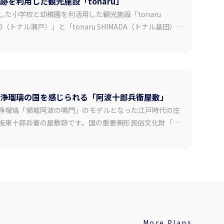
跡を利用した観光施設「tonaru」
まかな目安で
来訪について： ① 冬季は雪が降る場合があり
した小学校と幼稚園を利活用した観光施設「tonaru
ます。 ノーマルタイヤでの走行は大変危険で
すのでお控えください。 ② 集落までは山道や
TO（トナル瀬戸）」と「tonaru SHIMADA（トナル島田）」
急な坂道がございます。 ③ 運転に不安のある
024年6月1日に誕生。tonaru SETOでは体育館をリノベーシ
方や、雪道に慣れていない方は、 タクシーの
した円形シアターでの阿波おどり鑑賞や、ウチノ海に浮か
利用をご検討ください。 【事業者情報】 未来
カダでの釣り体験ができ、tonaru SHIMADAではキャンプ
郷祖谷 ◇住所 〒778-0101 徳島県三好市西
しめます。建築家・増田友也氏が手掛けたモダニズム建築
祖谷山村重末555 ◇SNS Instagram：
どころです。
@miraigoiya.official
浄瑠璃の国を感じられる「阿波十郎兵衛屋敷」
浄瑠璃「傾城阿波の鳴門」のモデルとなった江戸時代の庄
板東十郎兵衛の屋敷跡です。国の重要無形民俗文化財「阿
形浄瑠璃」が毎日上演されています。多彩な音色で語りを
る義太夫三味線、三人遣いで操られる情感ある人形の動き
き込まれる約30分の鑑賞時間はあっという間。住宅地の中
む趣あるお屋敷の中には、江戸時代に藍の取り引きによっ
開いた豊かな日本の伝統芸能が今も息づいています。【有
More Plans