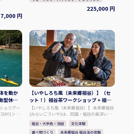
に泊まり、夜の勤行体験と非公開の多宝塔の
おります。
225,000 円
特別視察ができます。 2日目は藍の館へ。藍
めたしじら
7,000 円
染体験や学芸員による藍の館案内の他、西座
れ、伝統的
敷で特別に阿波おどりの貸切公演を鑑賞！有
名連と一緒におどる体験もできます。 【内容
れた長尾織
に関して】 お一人様あたり 1名参加の場合
。 本物の藍
225,000円～ 2名参加の場合 200,000円～ 3
染め上げる
名～4名参加の場合 125,000円～ 5名～9名
学にお越し下
参加の場合 100,000円～ 10名様以上
75,000円～ ・朝食1回、昼食2回、夕食1回 ・
英語通訳案内士付き ・お遍路衣装（すげ笠：
できます。
カバー付き、金剛杖：カバー付き、輪袈裟、
仕上がるよ
袖付白衣） ・歩き遍路時は車のサポートバス
いたしま
（小型または中型バス）がついています ジ
日お持ち帰
ャンボタクシーやセダンタクシーへの変更も
体を動か
【いやしろち風（未来郷祖谷）】（セ
可能です ・宿泊者多数の場合、安楽寺での夜
織」の工場内
動型休
ット！）祖谷茶ワークショップ + 祖谷
の勤行体験はプライベートでの開催ができま
る木造建築
食卓体験（共同調理）
シュツアー
【いやしろち風（未来郷祖谷）】 未来郷祖谷
せん ・安楽寺でのお部屋は基本、洋室バスト
織機の体験
(みらいごういや)は、四国・祖谷の奥深い自
イレ付となります 和室（バス・トイレは部
港到着
然と人々の暮らしを未来へつなぐ「物語の語
屋の外）はオプションとなります。 ・前泊は
祖谷・大歩危・池田
文化体験
府町和田189
続き 鳴門の海
り部」です。ここで過ごす時間は、観光地を
基本料金に含まれておりません。必要に応じ
食べ物づくり
未来郷祖谷 祖谷渓の体験
ース2時間
巡る旅ではなく、「忘れていた自分に出会う