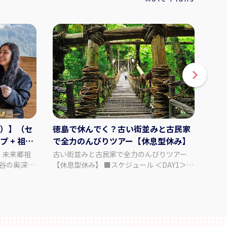
）】（セ
徳島で休んでく？古い街並みと古民家
徳島
 + 祖谷
で全力のんびりツアー【休息型休み】
町で
型
 未来郷祖
古い街並みと古民家で全力のんびりツアー
ゼロ
祖谷の奥深い
【休息型休み】 ■スケジュール ＜DAY1＞
ツアー
なぐ「物語の
徳島阿波おどり空港到着（JAL11:35着）レ
の町
間は、観光地
ンタカーお手続き 道の駅くるくるなると
旅。
た自分に出会
（12:30～13:30）＝＝脇町うだつの街並み
ロ・
どき、自然と
ガイド付き散策と阿波天然藍染やまうちうだ
を目指して
─。未来郷祖
つ工房にて藍染体験（14:30～16:30）＝＝折
＞ 