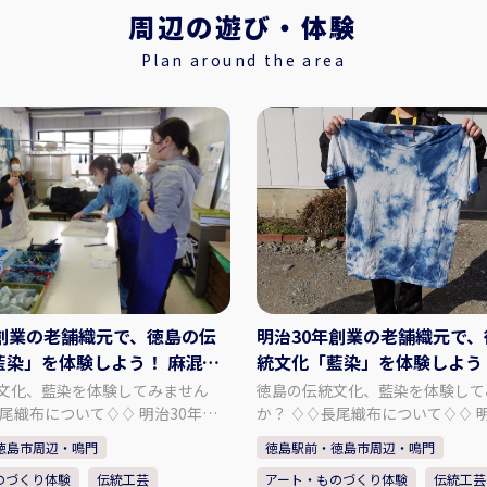
周辺の遊び・体験
Plan around the area
年創業の老舗織元で、徳島の伝
明治30年創業の老舗織元で
藍染」を体験しよう！ 麻混ス
統文化「藍染」を体験しよう！
藍染体験と工場内見学
シャツの藍染体験と工場内見
文化、藍染を体験してみません
徳島の伝統文化、藍染を体験して
か？ ♢♢長尾織布について♢♢ 明治30年創
元で、染めから織り、仕上げまで
業の老舗織元で、染めから織り、
徳島市周辺・鳴門
徳島駅前・徳島市周辺・鳴門
貫作業で手掛けております。 主力
全工程を一貫作業で手掛けており
のづくり体験
伝統工芸
アート・ものづくり体験
伝統工芸
「阿波しじら織」という生地の製
商品である「阿波しじら織」とい