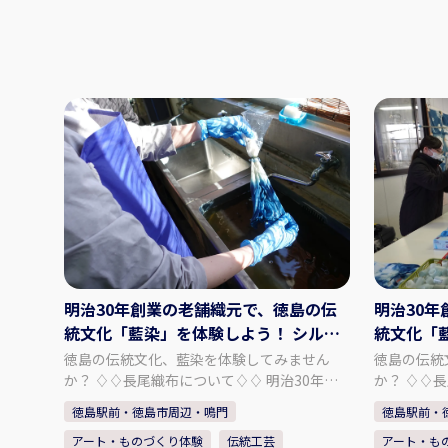
明治30年創業の老舗織元で、徳島の伝
明治30
統文化「藍染」を体験しよう！ シルク
統文化「
ストールの藍染体験と工場内見学
トールの
徳島の伝統文化、藍染を体験してみません
徳島の伝統
か？ ♢♢長尾織布について♢♢ 明治30年創
か？ ♢♢長尾織布について♢♢ 明治30年創
業の老舗織元で、染めから織り、仕上げまで
業の老舗織
徳島駅前・徳島市周辺・鳴門
徳島駅前・
全工程を一貫作業で手掛けております。 主力
全工程を一
アート・ものづくり体験
伝統工芸
アート・も
商品である「阿波しじら織」という生地の製
商品である